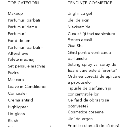
TOP CATEGORII
TENDINȚE COSMETICE
Makeup
Unghii cu gel
Parfumuri barbati
Ulei de ricin
Parfumuri dama
Niacinamide
Parfumuri
Cum să îți faci manichiura
French acasă
Fond de ten
Gua Sha
Parfumuri barbati -
Ghid pentru verificarea
Aftershave
parfumului
Palete machiaj
Setting spray vs. spray de
Set pensule machiaj
fixare care este diferenta?
Pudra
Ordinea corectă de aplicare
Mascara
a produselor
Leave-in Conditioner
Tipurile de parfumuri și
Concealer
concentrațiile lor
Crema antirid
Ce fard de obraz ți se
potrivește?
Highlighter
Cosmetice coreene
Lip gloss
Ulei de argan
Blush
Erupție cutanată de căldură