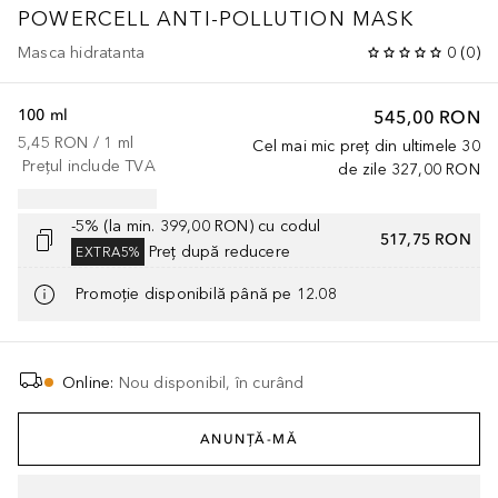
POWERCELL
ANTI-POLLUTION MASK
Masca hidratanta
0
(
0
)
100 ml
545,00 RON
5,45 RON
 / 
1
ml
Cel mai mic preț din ultimele 30
Prețul include TVA
de zile
327,00 RON
-5% (la min. 399,00 RON) cu codul
517,75 RON
Preț după reducere
EXTRA5%
Promoție disponibilă până pe 12.08
Online
:
Nou disponibil, în curând
ANUNȚĂ-MĂ