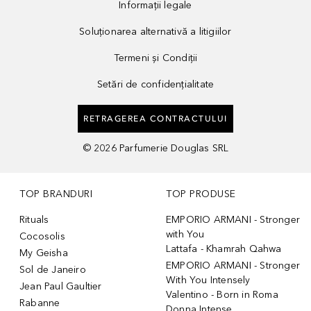
Informații legale
Soluționarea alternativă a litigiilor
Termeni și Condiții
Setări de confidențialitate
RETRAGEREA CONTRACTULUI
©
2026
Parfumerie Douglas SRL
TOP BRANDURI
TOP PRODUSE
Rituals
EMPORIO ARMANI - Stronger
with You
Cocosolis
Lattafa - Khamrah Qahwa
My Geisha
EMPORIO ARMANI - Stronger
Sol de Janeiro
With You Intensely
Jean Paul Gaultier
Valentino - Born in Roma
Rabanne
Donna Intense