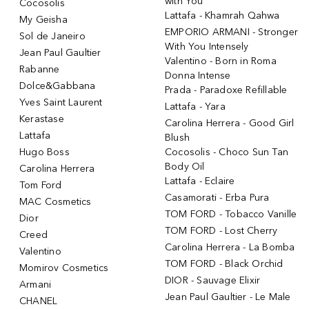
with You
Cocosolis
Lattafa - Khamrah Qahwa
My Geisha
EMPORIO ARMANI - Stronger
Sol de Janeiro
With You Intensely
Jean Paul Gaultier
Valentino - Born in Roma
Rabanne
Donna Intense
Dolce&Gabbana
Prada - Paradoxe Refillable
Yves Saint Laurent
Lattafa - Yara
Kerastase
Carolina Herrera - Good Girl
Lattafa
Blush
Hugo Boss
Cocosolis - Choco Sun Tan
Body Oil
Carolina Herrera
Lattafa - Eclaire
Tom Ford
Casamorati - Erba Pura
MAC Cosmetics
TOM FORD - Tobacco Vanille
Dior
TOM FORD - Lost Cherry
Creed
Carolina Herrera - La Bomba
Valentino
TOM FORD - Black Orchid
Momirov Cosmetics
DIOR - Sauvage Elixir
Armani
Jean Paul Gaultier - Le Male
CHANEL