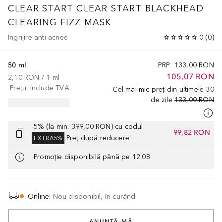
CLEAR START
CLEAR START BLACKHEAD
CLEARING FIZZ MASK
Ingrijire anti-acnee
0
(
0
)
50 ml
PRP
133,00 RON
105,07 RON
2,10 RON
 / 
1
ml
Prețul include TVA
Cel mai mic preț din ultimele 30
de zile
133,00 RON
-5% (la min. 399,00 RON) cu codul
99,82 RON
Preț după reducere
EXTRA5%
Promoție disponibilă până pe 12.08
Online
:
Nou disponibil, în curând
ANUNȚĂ-MĂ