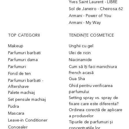
Yves Saint Laurent - LIBRE
Sol de Janeiro - Cheirosa 62
Armani - Power of You
Armani - My Way
TOP CATEGORII
TENDINȚE COSMETICE
Makeup
Unghii cu gel
Parfumuri barbati
Ulei de ricin
Parfumuri dama
Niacinamide
Parfumuri
Cum să îți faci manichiura
French acasă
Fond de ten
Gua Sha
Parfumuri barbati -
Ghid pentru verificarea
Aftershave
parfumului
Palete machiaj
Setting spray vs. spray de
Set pensule machiaj
fixare care este diferenta?
Pudra
Ordinea corectă de aplicare
Mascara
a produselor
Leave-in Conditioner
Tipurile de parfumuri și
Concealer
concentrațiile lor