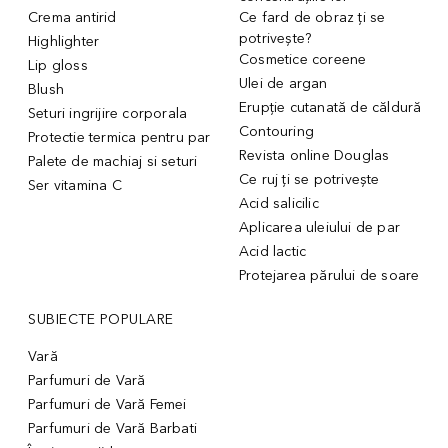
Crema antirid
Ce fard de obraz ți se
potrivește?
Highlighter
Cosmetice coreene
Lip gloss
Ulei de argan
Blush
Erupție cutanată de căldură
Seturi ingrijire corporala
Contouring
Protectie termica pentru par
Revista online Douglas
Palete de machiaj si seturi
Ce ruj ți se potrivește
Ser vitamina C
Acid salicilic
Aplicarea uleiului de par
Acid lactic
Protejarea părului de soare
SUBIECTE POPULARE
Vară
Parfumuri de Vară
Parfumuri de Vară Femei
Parfumuri de Vară Barbati