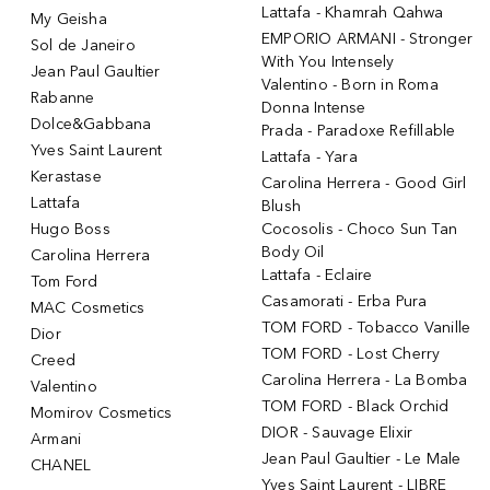
Lattafa - Khamrah Qahwa
My Geisha
EMPORIO ARMANI - Stronger
Sol de Janeiro
With You Intensely
Jean Paul Gaultier
Valentino - Born in Roma
Rabanne
Donna Intense
Dolce&Gabbana
Prada - Paradoxe Refillable
Yves Saint Laurent
Lattafa - Yara
Kerastase
Carolina Herrera - Good Girl
Lattafa
Blush
Hugo Boss
Cocosolis - Choco Sun Tan
Body Oil
Carolina Herrera
Lattafa - Eclaire
Tom Ford
Casamorati - Erba Pura
MAC Cosmetics
TOM FORD - Tobacco Vanille
Dior
TOM FORD - Lost Cherry
Creed
Carolina Herrera - La Bomba
Valentino
TOM FORD - Black Orchid
Momirov Cosmetics
DIOR - Sauvage Elixir
Armani
Jean Paul Gaultier - Le Male
CHANEL
Yves Saint Laurent - LIBRE