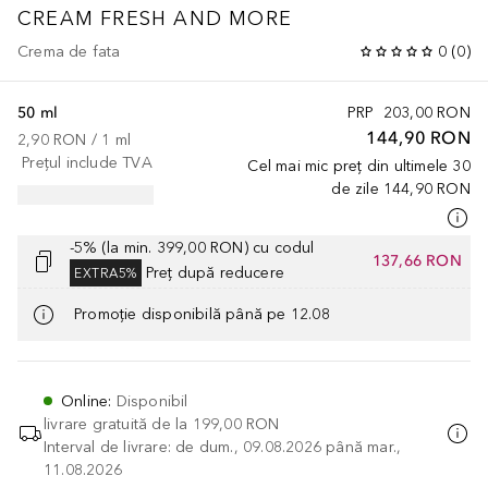
CREAM FRESH AND MORE
Crema de fata
0
(
0
)
50 ml
PRP
203,00 RON
144,90 RON
2,90 RON
 / 
1
ml
Prețul include TVA
Cel mai mic preț din ultimele 30
de zile
144,90 RON
-5% (la min. 399,00 RON) cu codul
137,66 RON
Preț după reducere
EXTRA5%
Promoție disponibilă până pe 12.08
Online
:
Disponibil
livrare gratuită de la
199,00 RON
Interval de livrare: de dum., 09.08.2026 până mar.,
11.08.2026