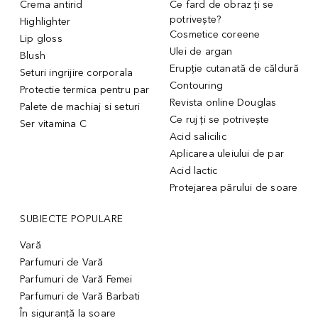
Crema antirid
Ce fard de obraz ți se
potrivește?
Highlighter
Cosmetice coreene
Lip gloss
Ulei de argan
Blush
Erupție cutanată de căldură
Seturi ingrijire corporala
Contouring
Protectie termica pentru par
Revista online Douglas
Palete de machiaj si seturi
Ce ruj ți se potrivește
Ser vitamina C
Acid salicilic
Aplicarea uleiului de par
Acid lactic
Protejarea părului de soare
SUBIECTE POPULARE
Vară
Parfumuri de Vară
Parfumuri de Vară Femei
Parfumuri de Vară Barbati
În siguranță la soare