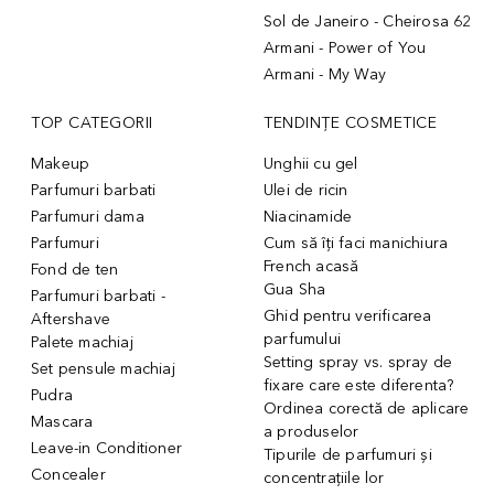
Sol de Janeiro - Cheirosa 62
Armani - Power of You
Armani - My Way
TOP CATEGORII
TENDINȚE COSMETICE
Makeup
Unghii cu gel
Parfumuri barbati
Ulei de ricin
Parfumuri dama
Niacinamide
Parfumuri
Cum să îți faci manichiura
French acasă
Fond de ten
Gua Sha
Parfumuri barbati -
Ghid pentru verificarea
Aftershave
parfumului
Palete machiaj
Setting spray vs. spray de
Set pensule machiaj
fixare care este diferenta?
Pudra
Ordinea corectă de aplicare
Mascara
a produselor
Leave-in Conditioner
Tipurile de parfumuri și
Concealer
concentrațiile lor