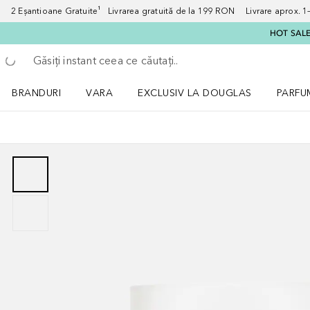
2 Eșantioane Gratuite¹ Livrarea gratuită de la 199 RON Livrare aprox. 1–3
HOT SALE:
Înapoi
Executați căutarea
BRANDURI
VARA
EXCLUSIV LA DOUGLAS
PARFU
Deschidere meniu BRANDURI
Deschidere meniu VARA
Deschi