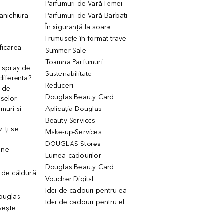
Parfumuri de Vară Femei
manichiura
Parfumuri de Vară Barbati
În siguranță la soare
Frumusețe în format travel
ficarea
Summer Sale
Toamna Parfumuri
. spray de
Sustenabilitate
 diferenta?
Reduceri
 de
Douglas Beauty Card
uselor
muri și
Aplicația Douglas
r
Beauty Services
 ți se
Make-up-Services
DOUGLAS Stores
ene
Lumea cadourilor
Douglas Beauty Card
 de căldură
Voucher Digital
Idei de cadouri pentru ea
Douglas
Idei de cadouri pentru el
ivește