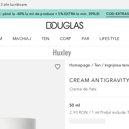
 zile lucrătoare
 până la -40% la mii de produse + 5% EXTRA la min. 399LEI
COD:
EXTRA
Către pagina principală
M
MACHIAJ
TEN
CORP
PAR
LIFESTYLE
dere meniu Parfum
Deschidere meniu Machiaj
Deschidere meniu Ten
Deschidere meniu Corp
Deschidere meniu Par
Deschidere meni
Homepage
Ten
Ingrijirea ten
CREAM ANTIGRAVIT
Crema de fata
50 ml
2,90 RON
 / 
1
ml
Prețul include