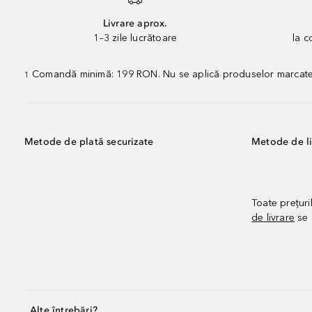
Livrare aprox.
1–3 zile lucrătoare
la 
Comandă minimă: 199 RON. Nu se aplică produselor marcate „P
1
Metode de plată securizate
Metode de li
Toate prețuri
de livrare
se 
Alte întrebări?