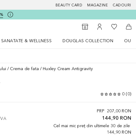
BEAUTY CARD
MAGAZINE
CADOURI
5%
 Douglas
Către List
Către Găsire magazin
Către Contul meu
Căt
SANATATE & WELLNESS
DOUGLAS COLLECTION
OUTL
u Lifestyle
Deschidere meniu SANATATE & WELLNESS
Deschidere meniu Douglas Collectio
ului
Crema de fata
Huxley Cream Antigravity
Y
0
(
0
)
PRP
207,00 RON
144,90 RON
 TVA
Cel mai mic preț din ultimele 30 de zile
144,90 RON