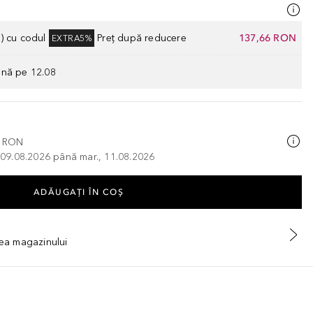
) cu codul
Preț după reducere
137,66 RON
EXTRA5%
ână pe 12.08
0 RON
, 09.08.2026 până mar., 11.08.2026
ADĂUGAȚI ÎN COŞ
tea magazinului