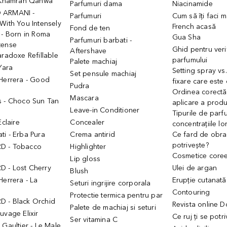
- Khamrah Qahwa
Parfumuri dama
Niacinamide
 ARMANI -
Parfumuri
Cum să îți faci 
With You Intensely
French acasă
Fond de ten
 - Born in Roma
Gua Sha
Parfumuri barbati -
tense
Ghid pentru veri
Aftershave
aradoxe Refillable
parfumului
Palete machiaj
 Yara
Setting spray vs
Set pensule machiaj
 Herrera - Good
fixare care este
Pudra
h
Ordinea corectă
Mascara
s - Choco Sun Tan
aplicare a prod
Leave-in Conditioner
Tipurile de parfu
Eclaire
Concealer
concentrațiile lo
i - Erba Pura
Crema antirid
Ce fard de obraz
potrivește?
D - Tobacco
Highlighter
Cosmetice core
Lip gloss
 - Lost Cherry
Ulei de argan
Blush
Herrera - La
Erupție cutanată
Seturi ingrijire corporala
Contouring
Protectie termica pentru par
 - Black Orchid
Revista online 
Palete de machiaj si seturi
uvage Elixir
Ce ruj ți se potr
Ser vitamina C
 Gaultier - Le Male