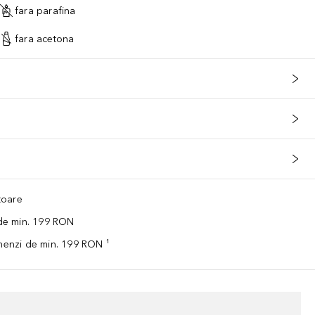
fara parafina
fara acetona
ătoare
 de min. 199 RON
omenzi de min. 199 RON ¹