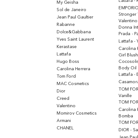
Lattafa 
My Geisha
EMPORIO
Sol de Janeiro
Stronger 
Jean Paul Gaultier
Valentino
Rabanne
Donna In
Dolce&Gabbana
Prada - P
Yves Saint Laurent
Lattafa -
Kerastase
Carolina
Lattafa
Girl Blus
Hugo Boss
Cocosoli
Body Oil
Carolina Herrera
Lattafa - 
Tom Ford
Casamorat
MAC Cosmetics
TOM FOR
Dior
Vanille
Creed
TOM FORD
Valentino
Carolina 
Momirov Cosmetics
Bomba
Armani
TOM FORD
CHANEL
DIOR - Sa
Jean Paul