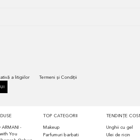
tivă a litigiilor
Termeni și Condiții
UI
ODUSE
TOP CATEGORII
TENDINȚE COS
 ARMANI -
Makeup
Unghii cu gel
with You
Parfumuri barbati
Ulei de ricin