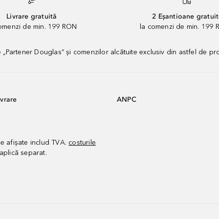
Livrare gratuită
2 Eșantioane gratui
comenzi de min. 199 RON
la comenzi de min. 199 
artener Douglas” și comenzilor alcătuite exclusiv din astfel de pr
vrare
ANPC
le afișate includ TVA.
costurile
aplică separat.