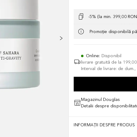
-5% (la min. 399,00 RON
Promoție disponibilă p
Online
:
Disponibil
livrare gratuită de la
199,0
Interval de livrare: de dum.
Magazinul Douglas
Detalii despre disponibilita
INFORMAȚII DESPRE PRODUS