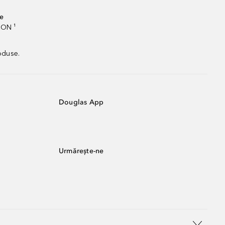
te
RON ¹
oduse.
Douglas App
Urmărește-ne