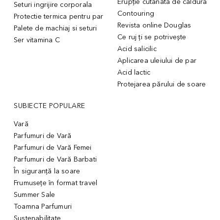
Erupție cutanată de căldură
Seturi ingrijire corporala
Contouring
Protectie termica pentru par
Revista online Douglas
Palete de machiaj si seturi
Ce ruj ți se potrivește
Ser vitamina C
Acid salicilic
Aplicarea uleiului de par
Acid lactic
Protejarea părului de soare
SUBIECTE POPULARE
Vară
Parfumuri de Vară
Parfumuri de Vară Femei
Parfumuri de Vară Barbati
În siguranță la soare
Frumusețe în format travel
Summer Sale
Toamna Parfumuri
Sustenabilitate