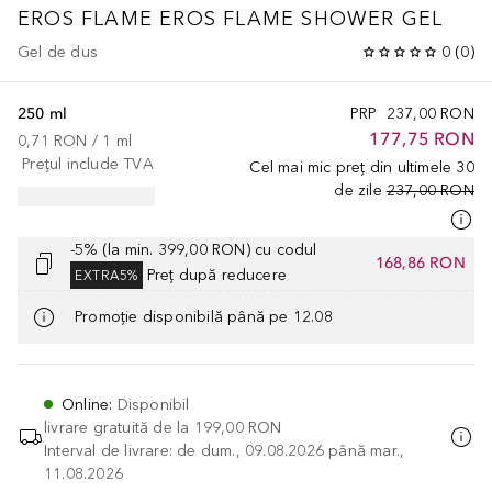
EROS FLAME
EROS FLAME SHOWER GEL
Gel de dus
0
(
0
)
250 ml
PRP
237,00 RON
177,75 RON
0,71 RON
 / 
1
ml
Prețul include TVA
Cel mai mic preț din ultimele 30
de zile
237,00 RON
-5% (la min. 399,00 RON) cu codul
168,86 RON
Preț după reducere
EXTRA5%
Promoție disponibilă până pe 12.08
Online
:
Disponibil
livrare gratuită de la
199,00 RON
Interval de livrare: de dum., 09.08.2026 până mar.,
11.08.2026