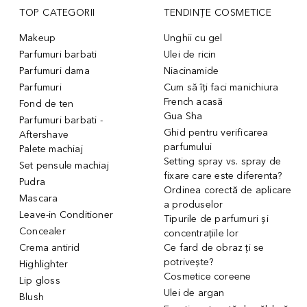
TOP CATEGORII
TENDINȚE COSMETICE
Makeup
Unghii cu gel
Parfumuri barbati
Ulei de ricin
Parfumuri dama
Niacinamide
Parfumuri
Cum să îți faci manichiura
French acasă
Fond de ten
Gua Sha
Parfumuri barbati -
Ghid pentru verificarea
Aftershave
parfumului
Palete machiaj
Setting spray vs. spray de
Set pensule machiaj
fixare care este diferenta?
Pudra
Ordinea corectă de aplicare
Mascara
a produselor
Leave-in Conditioner
Tipurile de parfumuri și
Concealer
concentrațiile lor
Crema antirid
Ce fard de obraz ți se
potrivește?
Highlighter
Cosmetice coreene
Lip gloss
Ulei de argan
Blush