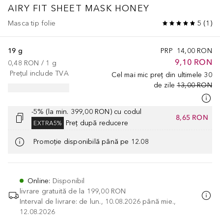
AIRY FIT SHEET MASK HONEY
Masca tip folie
5
(
1
)
19 g
PRP
14,00 RON
9,10 RON
0,48 RON
 / 
1
g
Prețul include TVA
Cel mai mic preț din ultimele 30
de zile
13,00 RON
-5% (la min. 399,00 RON) cu codul
8,65 RON
Preț după reducere
EXTRA5%
Promoție disponibilă până pe 12.08
Online
:
Disponibil
livrare gratuită de la
199,00 RON
Interval de livrare: de lun., 10.08.2026 până mie.,
12.08.2026