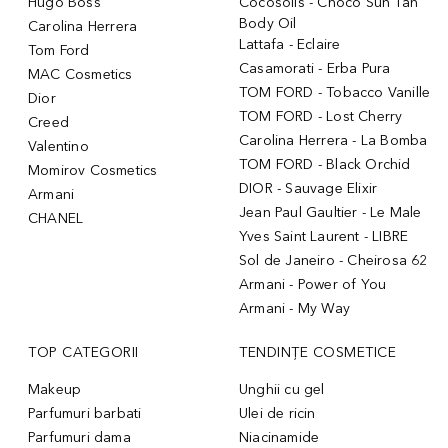
Hugo Boss
Cocosolis - Choco Sun Tan
Body Oil
Carolina Herrera
Lattafa - Eclaire
Tom Ford
Casamorati - Erba Pura
MAC Cosmetics
TOM FORD - Tobacco Vanille
Dior
TOM FORD - Lost Cherry
Creed
Carolina Herrera - La Bomba
Valentino
TOM FORD - Black Orchid
Momirov Cosmetics
DIOR - Sauvage Elixir
Armani
Jean Paul Gaultier - Le Male
CHANEL
Yves Saint Laurent - LIBRE
Sol de Janeiro - Cheirosa 62
Armani - Power of You
Armani - My Way
TOP CATEGORII
TENDINȚE COSMETICE
Makeup
Unghii cu gel
Parfumuri barbati
Ulei de ricin
Parfumuri dama
Niacinamide