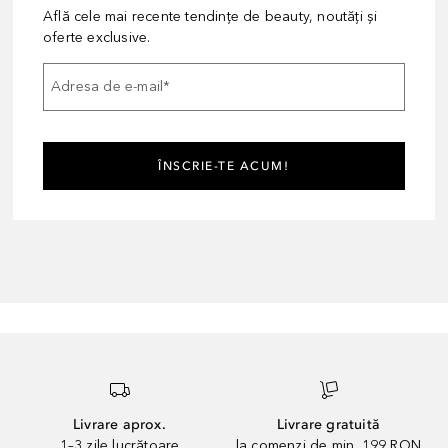
Află cele mai recente tendințe de beauty, noutăți și
oferte exclusive.
Adresa de e-mail
*
ÎNSCRIE-TE ACUM!
Livrare aprox.
Livrare gratuită
1–3 zile lucrătoare
la comenzi de min. 199 RON