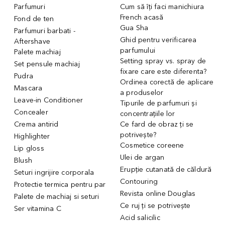
Parfumuri
Cum să îți faci manichiura
French acasă
Fond de ten
Gua Sha
Parfumuri barbati -
Ghid pentru verificarea
Aftershave
parfumului
Palete machiaj
Setting spray vs. spray de
Set pensule machiaj
fixare care este diferenta?
Pudra
Ordinea corectă de aplicare
Mascara
a produselor
Leave-in Conditioner
Tipurile de parfumuri și
Concealer
concentrațiile lor
Crema antirid
Ce fard de obraz ți se
potrivește?
Highlighter
Cosmetice coreene
Lip gloss
Ulei de argan
Blush
Erupție cutanată de căldură
Seturi ingrijire corporala
Contouring
Protectie termica pentru par
Revista online Douglas
Palete de machiaj si seturi
Ce ruj ți se potrivește
Ser vitamina C
Acid salicilic