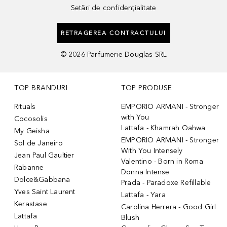
Setări de confidențialitate
RETRAGEREA CONTRACTULUI
©
2026
Parfumerie Douglas SRL
TOP BRANDURI
TOP PRODUSE
Rituals
EMPORIO ARMANI - Stronger
with You
Cocosolis
Lattafa - Khamrah Qahwa
My Geisha
EMPORIO ARMANI - Stronger
Sol de Janeiro
With You Intensely
Jean Paul Gaultier
Valentino - Born in Roma
Rabanne
Donna Intense
Dolce&Gabbana
Prada - Paradoxe Refillable
Yves Saint Laurent
Lattafa - Yara
Kerastase
Carolina Herrera - Good Girl
Lattafa
Blush