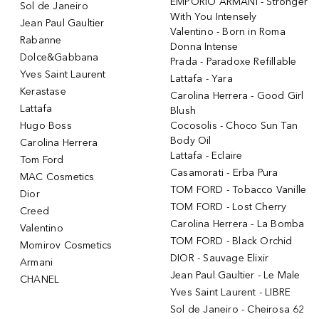
EMPORIO ARMANI - Stronger
Sol de Janeiro
With You Intensely
Jean Paul Gaultier
Valentino - Born in Roma
Rabanne
Donna Intense
Dolce&Gabbana
Prada - Paradoxe Refillable
Yves Saint Laurent
Lattafa - Yara
Kerastase
Carolina Herrera - Good Girl
Lattafa
Blush
Hugo Boss
Cocosolis - Choco Sun Tan
Body Oil
Carolina Herrera
Lattafa - Eclaire
Tom Ford
Casamorati - Erba Pura
MAC Cosmetics
TOM FORD - Tobacco Vanille
Dior
TOM FORD - Lost Cherry
Creed
Carolina Herrera - La Bomba
Valentino
TOM FORD - Black Orchid
Momirov Cosmetics
DIOR - Sauvage Elixir
Armani
Jean Paul Gaultier - Le Male
CHANEL
Yves Saint Laurent - LIBRE
Sol de Janeiro - Cheirosa 62