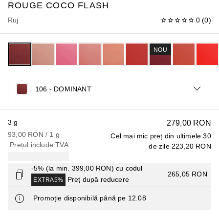
ROUGE COCO
FLASH
Ruj
0
(
0
)
NOU
106 - DOMINANT
3 g
279,00 RON
93,00 RON
 / 
1
g
Cel mai mic preț din ultimele 30
Prețul include TVA
de zile
223,20 RON
-5% (la min. 399,00 RON) cu codul
265,05 RON
Preț după reducere
EXTRA5%
Promoție disponibilă până pe 12.08