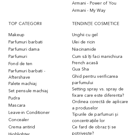
Armani - Power of You
Armani - My Way
TOP CATEGORII
TENDINȚE COSMETICE
Makeup
Unghii cu gel
Parfumuri barbati
Ulei de ricin
Parfumuri dama
Niacinamide
Parfumuri
Cum să îți faci manichiura
French acasă
Fond de ten
Gua Sha
Parfumuri barbati -
Ghid pentru verificarea
Aftershave
parfumului
Palete machiaj
Setting spray vs. spray de
Set pensule machiaj
fixare care este diferenta?
Pudra
Ordinea corectă de aplicare
Mascara
a produselor
Leave-in Conditioner
Tipurile de parfumuri și
Concealer
concentrațiile lor
Crema antirid
Ce fard de obraz ți se
potrivește?
Highlighter