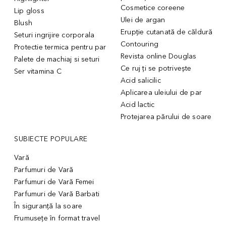
Cosmetice coreene
Lip gloss
Ulei de argan
Blush
Erupție cutanată de căldură
Seturi ingrijire corporala
Contouring
Protectie termica pentru par
Revista online Douglas
Palete de machiaj si seturi
Ce ruj ți se potrivește
Ser vitamina C
Acid salicilic
Aplicarea uleiului de par
Acid lactic
Protejarea părului de soare
SUBIECTE POPULARE
Vară
Parfumuri de Vară
Parfumuri de Vară Femei
Parfumuri de Vară Barbati
În siguranță la soare
Frumusețe în format travel