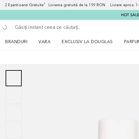
2 Eșantioane Gratuite¹ Livrarea gratuită de la 199 RON Livrare aprox. 1–3
HOT SALE:
Înapoi
Executați căutarea
BRANDURI
VARA
EXCLUSIV LA DOUGLAS
PARFU
Deschidere meniu BRANDURI
Deschidere meniu VARA
Deschi