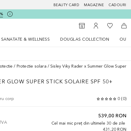
BEAUTY CARD
MAGAZINE
CADOURI
5%
 Douglas
Către List
Către Găsire magazin
Către Contul meu
Căt
SANATATE & WELLNESS
DOUGLAS COLLECTION
OUTL
u Lifestyle
Deschidere meniu SANATATE & WELLNESS
Deschidere meniu Douglas Collectio
otectie
Protectie solara
Sisley Viky Rader x Summer Glow Super St
ER GLOW
SUPER STICK SOLAIRE SPF 50+
tru corp
0
(
0
)
539,00 RON
 TVA
Cel mai mic preț din ultimele 30 de zile
431,20 RON