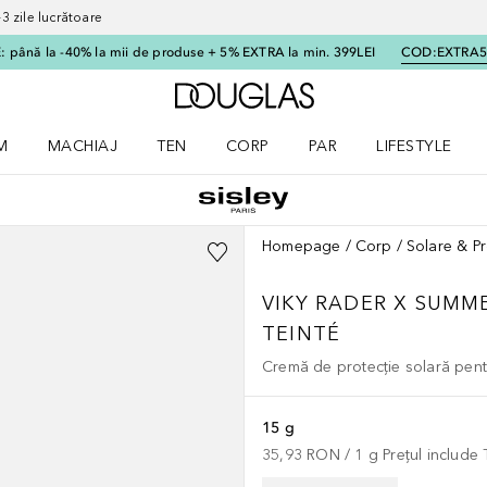
 zile lucrătoare
 până la -40% la mii de produse + 5% EXTRA la min. 399LEI
COD:
EXTRA
Către pagina principală
M
MACHIAJ
TEN
CORP
PAR
LIFESTYLE
dere meniu Parfum
Deschidere meniu Machiaj
Deschidere meniu Ten
Deschidere meniu Corp
Deschidere meniu Par
Deschidere meni
Homepage
Corp
Solare & Pr
VIKY RADER X SUMM
TEINTÉ
Cremă de protecție solară pen
15 g
35,93 RON
 / 
1
g
Prețul include