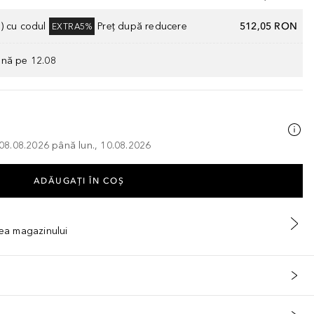
) cu codul
Preț după reducere
512,05 RON
EXTRA5%
ână pe 12.08
, 08.08.2026 până lun., 10.08.2026
ADĂUGAȚI ÎN COŞ
tea magazinului