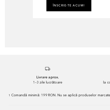
ÎNSCRIE-TE ACUM!
Livrare aprox.
1–3 zile lucrătoare
la 
Comandă minimă: 199 RON. Nu se aplică produselor marcate „P
1