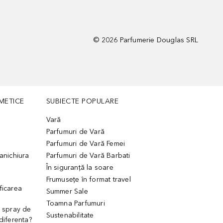
©
2026
Parfumerie Douglas SRL
METICE
SUBIECTE POPULARE
Vară
Parfumuri de Vară
Parfumuri de Vară Femei
manichiura
Parfumuri de Vară Barbati
În siguranță la soare
Frumusețe în format travel
ficarea
Summer Sale
Toamna Parfumuri
. spray de
Sustenabilitate
 diferenta?