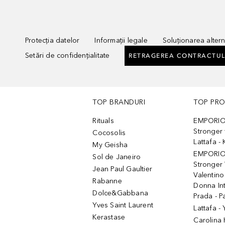
Protecția datelor
Informații legale
Soluționarea alterna
Setări de confidențialitate
RETRAGEREA CONTRACTUL
TOP BRANDURI
TOP PR
Rituals
EMPORIO
Stronger 
Cocosolis
Lattafa 
My Geisha
EMPORIO
Sol de Janeiro
Stronger 
Jean Paul Gaultier
Valentino
Rabanne
Donna In
Dolce&Gabbana
Prada - P
Yves Saint Laurent
Lattafa -
Kerastase
Carolina