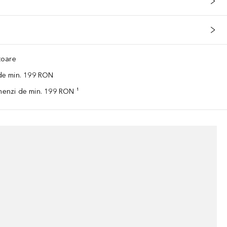
ătoare
 de min. 199 RON
omenzi de min. 199 RON ¹