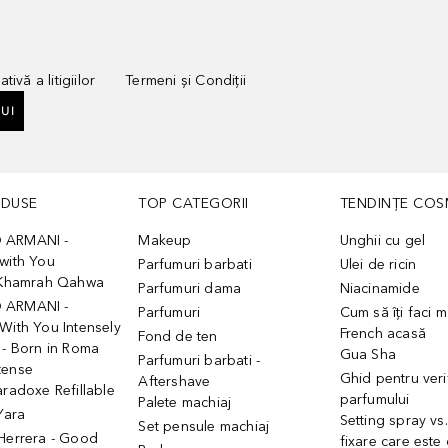
tivă a litigiilor
Termeni și Condiții
UI
ODUSE
TOP CATEGORII
TENDINȚE COS
 ARMANI -
Makeup
Unghii cu gel
with You
Parfumuri barbati
Ulei de ricin
- Khamrah Qahwa
Parfumuri dama
Niacinamide
 ARMANI -
Parfumuri
Cum să îți faci 
With You Intensely
French acasă
Fond de ten
 - Born in Roma
Gua Sha
Parfumuri barbati -
tense
Ghid pentru veri
Aftershave
aradoxe Refillable
parfumului
Palete machiaj
 Yara
Setting spray vs
Set pensule machiaj
 Herrera - Good
fixare care este