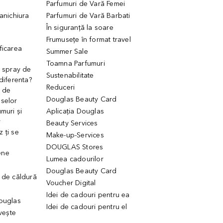
Parfumuri de Vară Femei
manichiura
Parfumuri de Vară Barbati
În siguranță la soare
Frumusețe în format travel
ficarea
Summer Sale
Toamna Parfumuri
. spray de
Sustenabilitate
 diferenta?
Reduceri
 de
Douglas Beauty Card
uselor
muri și
Aplicația Douglas
r
Beauty Services
 ți se
Make-up-Services
DOUGLAS Stores
ene
Lumea cadourilor
Douglas Beauty Card
 de căldură
Voucher Digital
Idei de cadouri pentru ea
Douglas
Idei de cadouri pentru el
ivește