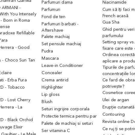
- Khamrah Qahwa
Parfumuri dama
Niacinamide
 ARMANI -
Parfumuri
Cum să îți faci 
With You Intensely
French acasă
Fond de ten
 - Born in Roma
Gua Sha
Parfumuri barbati -
tense
Ghid pentru veri
Aftershave
aradoxe Refillable
parfumului
Palete machiaj
 Yara
Setting spray vs
Set pensule machiaj
 Herrera - Good
fixare care este
Pudra
h
Ordinea corectă
Mascara
s - Choco Sun Tan
aplicare a prod
Leave-in Conditioner
Tipurile de parfu
Eclaire
Concealer
concentrațiile lo
i - Erba Pura
Crema antirid
Ce fard de obraz
potrivește?
D - Tobacco
Highlighter
Cosmetice core
Lip gloss
 - Lost Cherry
Ulei de argan
Blush
Herrera - La
Erupție cutanată
Seturi ingrijire corporala
Contouring
Protectie termica pentru par
 - Black Orchid
Revista online 
Palete de machiaj si seturi
uvage Elixir
Ce ruj ți se potr
Ser vitamina C
 Gaultier - Le Male