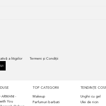
tivă a litigiilor
Termeni și Condiții
UI
ODUSE
TOP CATEGORII
TENDINȚE COS
 ARMANI -
Makeup
Unghii cu gel
with You
Parfumuri barbati
Ulei de ricin