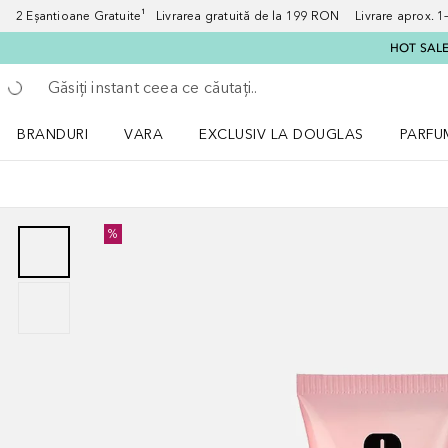
2 Eșantioane Gratuite¹ Livrarea gratuită de la 199 RON Livrare aprox. 1–3
HOT SALE:
Înapoi
Executați căutarea
BRANDURI
VARA
EXCLUSIV LA DOUGLAS
PARFU
Deschidere meniu BRANDURI
Deschidere meniu VARA
Deschi
%