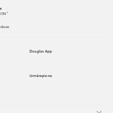
te
RON ¹
oduse.
Douglas App
Urmărește-ne