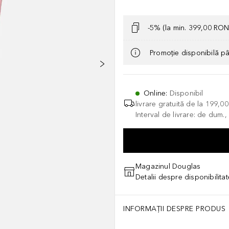
-5% (la min. 399,00 RON
Promoție disponibilă p
Online
:
Disponibil
livrare gratuită de la
199,0
Interval de livrare: de dum.
Magazinul Douglas
Detalii despre disponibilita
INFORMAȚII DESPRE PRODUS