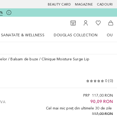
BEAUTY CARD
MAGAZINE
CADOURI
5%
 Douglas
Către List
Către Găsire magazin
Către Contul meu
Căt
SANATATE & WELLNESS
DOUGLAS COLLECTION
OUTL
u Lifestyle
Deschidere meniu SANATATE & WELLNESS
Deschidere meniu Douglas Collectio
zelor
Balsam de buze
Clinique Moisture Surge Lip
P
0
(
0
)
PRP
117,00 RON
90,09 RON
 TVA
Cel mai mic preț din ultimele 30 de zile
117,00 RON