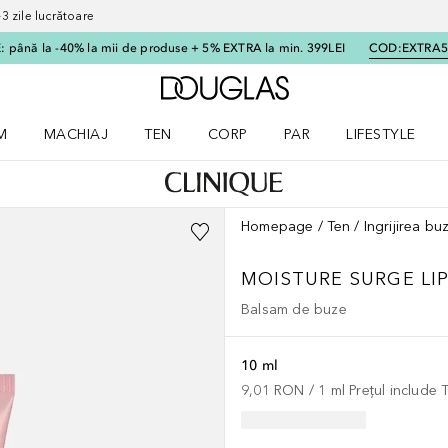
 zile lucrătoare
 până la -40% la mii de produse + 5% EXTRA la min. 399LEI
COD:
EXTRA
Către pagina principală
M
MACHIAJ
TEN
CORP
PAR
LIFESTYLE
dere meniu Parfum
Deschidere meniu Machiaj
Deschidere meniu Ten
Deschidere meniu Corp
Deschidere meniu Par
Deschidere meni
Homepage
Ten
Ingrijirea bu
MOISTURE SURGE
LI
Balsam de buze
10 ml
9,01 RON
 / 
1
ml
Prețul include