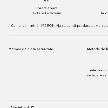
Livrare aprox.
1–3 zile lucrătoare
la 
Comandă minimă: 199 RON. Nu se aplică produselor marcate „P
1
Metode de plată securizate
Metode de li
Toate prețuri
de livrare
se 
Alte întrebări?