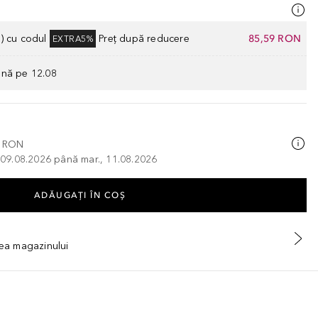
) cu codul
Preț după reducere
85,59 RON
EXTRA5%
ână pe 12.08
0 RON
, 09.08.2026 până mar., 11.08.2026
ADĂUGAȚI ÎN COŞ
tea magazinului