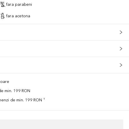
fara parabeni
fara acetona
ătoare
 de min. 199 RON
omenzi de min. 199 RON ¹