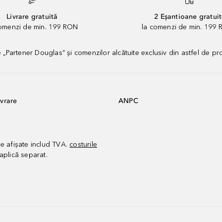
Livrare gratuită
2 Eșantioane gratui
comenzi de min. 199 RON
la comenzi de min. 199 
artener Douglas” și comenzilor alcătuite exclusiv din astfel de pr
vrare
ANPC
le afișate includ TVA.
costurile
aplică separat.