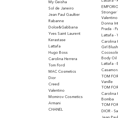
Lattafa 
My Geisha
EMPORIO
Sol de Janeiro
Stronger 
Jean Paul Gaultier
Valentino
Rabanne
Donna In
Dolce&Gabbana
Prada - P
Yves Saint Laurent
Lattafa -
Kerastase
Carolina
Lattafa
Girl Blus
Hugo Boss
Cocosoli
Body Oil
Carolina Herrera
Lattafa - 
Tom Ford
Casamorat
MAC Cosmetics
TOM FOR
Dior
Vanille
Creed
TOM FORD
Valentino
Carolina 
Momirov Cosmetics
Bomba
Armani
TOM FORD
CHANEL
DIOR - Sa
Jean Paul