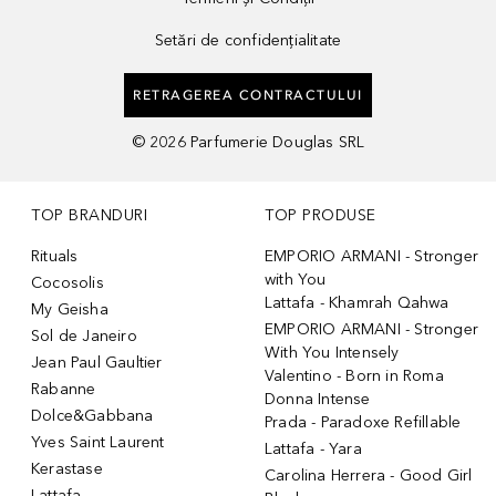
Setări de confidențialitate
RETRAGEREA CONTRACTULUI
©
2026
Parfumerie Douglas SRL
TOP BRANDURI
TOP PRODUSE
Rituals
EMPORIO ARMANI - Stronger
with You
Cocosolis
Lattafa - Khamrah Qahwa
My Geisha
EMPORIO ARMANI - Stronger
Sol de Janeiro
With You Intensely
Jean Paul Gaultier
Valentino - Born in Roma
Rabanne
Donna Intense
Dolce&Gabbana
Prada - Paradoxe Refillable
Yves Saint Laurent
Lattafa - Yara
Kerastase
Carolina Herrera - Good Girl
Lattafa