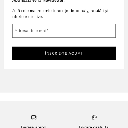
Abonează-te la Newsletter!
Află cele mai recente tendințe de beauty, noutăți și
oferte exclusive.
Adresa de e-mail
*
ÎNSCRIE-TE ACUM!
Livrare aprox.
Livrare gratuită