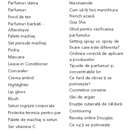
Parfumuri dama
Niacinamide
Parfumuri
Cum să îți faci manichiura
French acasă
Fond de ten
Gua Sha
Parfumuri barbati -
Ghid pentru verificarea
Aftershave
parfumului
Palete machiaj
Setting spray vs. spray de
Set pensule machiaj
fixare care este diferenta?
Pudra
Ordinea corectă de aplicare
Mascara
a produselor
Leave-in Conditioner
Tipurile de parfumuri și
Concealer
concentrațiile lor
Crema antirid
Ce fard de obraz ți se
potrivește?
Highlighter
Cosmetice coreene
Lip gloss
Ulei de argan
Blush
Erupție cutanată de căldură
Seturi ingrijire corporala
Contouring
Protectie termica pentru par
Revista online Douglas
Palete de machiaj si seturi
Ce ruj ți se potrivește
Ser vitamina C