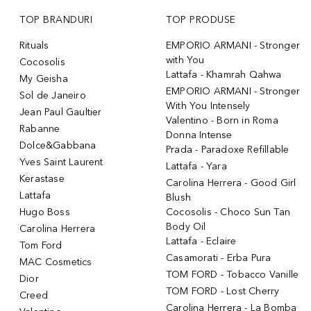
TOP BRANDURI
TOP PRODUSE
Rituals
EMPORIO ARMANI - Stronger
with You
Cocosolis
Lattafa - Khamrah Qahwa
My Geisha
EMPORIO ARMANI - Stronger
Sol de Janeiro
With You Intensely
Jean Paul Gaultier
Valentino - Born in Roma
Rabanne
Donna Intense
Dolce&Gabbana
Prada - Paradoxe Refillable
Yves Saint Laurent
Lattafa - Yara
Kerastase
Carolina Herrera - Good Girl
Lattafa
Blush
Hugo Boss
Cocosolis - Choco Sun Tan
Body Oil
Carolina Herrera
Lattafa - Eclaire
Tom Ford
Casamorati - Erba Pura
MAC Cosmetics
TOM FORD - Tobacco Vanille
Dior
TOM FORD - Lost Cherry
Creed
Carolina Herrera - La Bomba