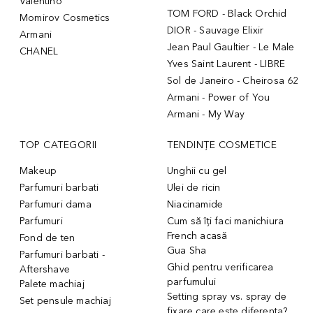
Valentino
TOM FORD - Black Orchid
Momirov Cosmetics
DIOR - Sauvage Elixir
Armani
Jean Paul Gaultier - Le Male
CHANEL
Yves Saint Laurent - LIBRE
Sol de Janeiro - Cheirosa 62
Armani - Power of You
Armani - My Way
TOP CATEGORII
TENDINȚE COSMETICE
Makeup
Unghii cu gel
Parfumuri barbati
Ulei de ricin
Parfumuri dama
Niacinamide
Parfumuri
Cum să îți faci manichiura
French acasă
Fond de ten
Gua Sha
Parfumuri barbati -
Ghid pentru verificarea
Aftershave
parfumului
Palete machiaj
Setting spray vs. spray de
Set pensule machiaj
fixare care este diferenta?