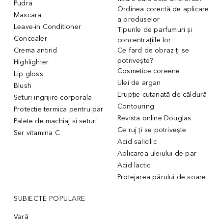
Pudra
Ordinea corectă de aplicare
Mascara
a produselor
Leave-in Conditioner
Tipurile de parfumuri și
Concealer
concentrațiile lor
Crema antirid
Ce fard de obraz ți se
potrivește?
Highlighter
Cosmetice coreene
Lip gloss
Ulei de argan
Blush
Erupție cutanată de căldură
Seturi ingrijire corporala
Contouring
Protectie termica pentru par
Revista online Douglas
Palete de machiaj si seturi
Ce ruj ți se potrivește
Ser vitamina C
Acid salicilic
Aplicarea uleiului de par
Acid lactic
Protejarea părului de soare
SUBIECTE POPULARE
Vară