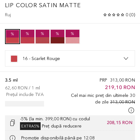
LIP COLOR SATIN MATTE
Ruj
0
(
0
)
%
%
%
%
%
16 - Scarlet Rouge
3.5 ml
PRP
313,00 RON
219,10 RON
62,60 RON
 / 
1
ml
Prețul include TVA
Cel mai mic preț din ultimele 30
de zile
313,00 RON
-5% (la min. 399,00 RON) cu codul
208,15 RON
Preț după reducere
EXTRA5%
Promoție disponibilă până pe 12.08