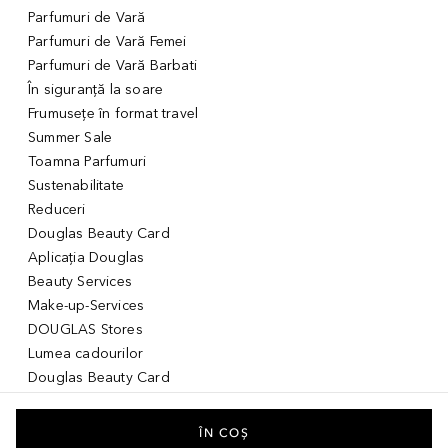
Parfumuri de Vară
Parfumuri de Vară Femei
Parfumuri de Vară Barbati
În siguranță la soare
Frumusețe în format travel
Summer Sale
Toamna Parfumuri
Sustenabilitate
Reduceri
Douglas Beauty Card
Aplicația Douglas
Beauty Services
Make-up-Services
DOUGLAS Stores
Lumea cadourilor
Douglas Beauty Card
Voucher Digital
Idei de cadouri pentru ea
ÎN COȘ