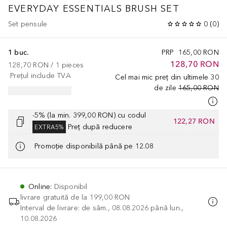
EVERYDAY ESSENTIALS BRUSH SET
Set pensule
0
(
0
)
1 buc.
PRP
165,00 RON
128,70 RON
128,70 RON
 / 
1
pieces
Prețul include TVA
Cel mai mic preț din ultimele 30
de zile
165,00 RON
-5% (la min. 399,00 RON) cu codul
122,27 RON
Preț după reducere
EXTRA5%
Promoție disponibilă până pe 12.08
Online
:
Disponibil
livrare gratuită de la
199,00 RON
Interval de livrare: de sâm., 08.08.2026 până lun.,
10.08.2026