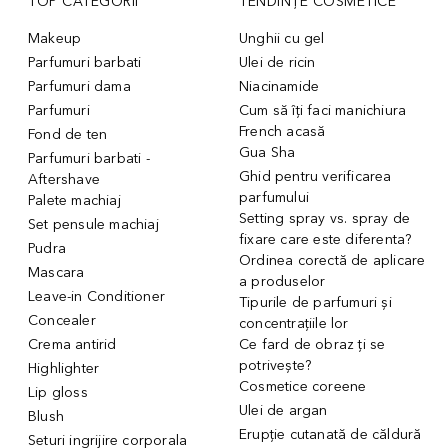
TOP CATEGORII
TENDINȚE COSMETICE
Makeup
Unghii cu gel
Parfumuri barbati
Ulei de ricin
Parfumuri dama
Niacinamide
Parfumuri
Cum să îți faci manichiura
French acasă
Fond de ten
Gua Sha
Parfumuri barbati -
Ghid pentru verificarea
Aftershave
parfumului
Palete machiaj
Setting spray vs. spray de
Set pensule machiaj
fixare care este diferenta?
Pudra
Ordinea corectă de aplicare
Mascara
a produselor
Leave-in Conditioner
Tipurile de parfumuri și
Concealer
concentrațiile lor
Crema antirid
Ce fard de obraz ți se
potrivește?
Highlighter
Cosmetice coreene
Lip gloss
Ulei de argan
Blush
Erupție cutanată de căldură
Seturi ingrijire corporala