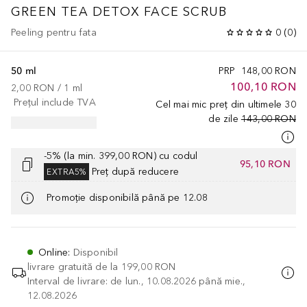
GREEN TEA DETOX FACE SCRUB
Peeling pentru fata
0
(
0
)
50 ml
PRP
148,00 RON
100,10 RON
2,00 RON
 / 
1
ml
Prețul include TVA
Cel mai mic preț din ultimele 30
de zile
143,00 RON
-5% (la min. 399,00 RON) cu codul
95,10 RON
Preț după reducere
EXTRA5%
Promoție disponibilă până pe 12.08
Online
:
Disponibil
livrare gratuită de la
199,00 RON
Interval de livrare: de lun., 10.08.2026 până mie.,
12.08.2026