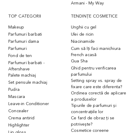
Armani - My Way
TOP CATEGORII
TENDINȚE COSMETICE
Makeup
Unghii cu gel
Parfumuri barbati
Ulei de ricin
Parfumuri dama
Niacinamide
Parfumuri
Cum să îți faci manichiura
French acasă
Fond de ten
Gua Sha
Parfumuri barbati -
Ghid pentru verificarea
Aftershave
parfumului
Palete machiaj
Setting spray vs. spray de
Set pensule machiaj
fixare care este diferenta?
Pudra
Ordinea corectă de aplicare
Mascara
a produselor
Leave-in Conditioner
Tipurile de parfumuri și
Concealer
concentrațiile lor
Crema antirid
Ce fard de obraz ți se
potrivește?
Highlighter
Cosmetice coreene
Lip gloss