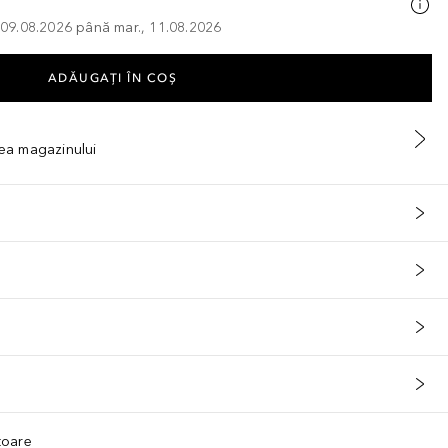
, 09.08.2026 până mar., 11.08.2026
ADĂUGAȚI ÎN COŞ
tea magazinului
ătoare