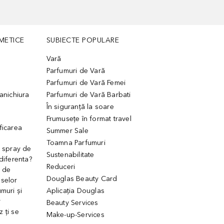
METICE
SUBIECTE POPULARE
Vară
Parfumuri de Vară
Parfumuri de Vară Femei
manichiura
Parfumuri de Vară Barbati
În siguranță la soare
Frumusețe în format travel
ficarea
Summer Sale
Toamna Parfumuri
. spray de
Sustenabilitate
 diferenta?
Reduceri
 de
Douglas Beauty Card
uselor
muri și
Aplicația Douglas
r
Beauty Services
 ți se
Make-up-Services