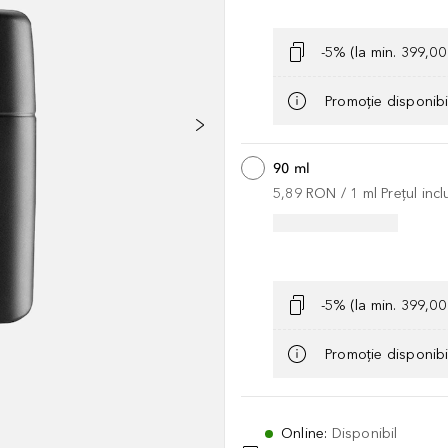
-5% (la min. 399,0
Promoție disponib
90 ml
5,89 RON
 / 
1
ml
Prețul inc
-5% (la min. 399,0
Promoție disponib
Online
:
Disponibil