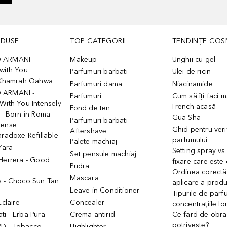
ODUSE
TOP CATEGORII
TENDINȚE COS
 ARMANI -
Makeup
Unghii cu gel
with You
Parfumuri barbati
Ulei de ricin
- Khamrah Qahwa
Parfumuri dama
Niacinamide
 ARMANI -
Parfumuri
Cum să îți faci 
With You Intensely
French acasă
Fond de ten
 - Born in Roma
Gua Sha
Parfumuri barbati -
tense
Ghid pentru veri
Aftershave
aradoxe Refillable
parfumului
Palete machiaj
 Yara
Setting spray vs
Set pensule machiaj
 Herrera - Good
fixare care este
Pudra
h
Ordinea corectă
Mascara
s - Choco Sun Tan
aplicare a prod
Leave-in Conditioner
Tipurile de parfu
Eclaire
Concealer
concentrațiile lo
i - Erba Pura
Crema antirid
Ce fard de obraz
potrivește?
D - Tobacco
Highlighter