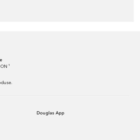
te
RON ¹
oduse.
Douglas App