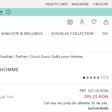
BEAUTY CARD
MAGAZINE
CADOURI
5%
 Douglas
Către List
Către Găsire magazin
Către Contul meu
Căt
SANATATE & WELLNESS
DOUGLAS COLLECTION
OUTL
u Lifestyle
Deschidere meniu SANATATE & WELLNESS
Deschidere meniu Douglas Collectio
 barbati
Parfum
Gucci Gucci Guilty pour Homme
R HOMME
1
(
1
)
PRP
527,00 RON
395,25 RON
lude TVA
Cel mai mic preț din ultimele 30 de zile
527,00 RON