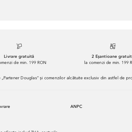
Livrare gratuită
2 Eșantioane gratui
comenzi de min. 199 RON
la comenzi de min. 199 
artener Douglas” și comenzilor alcătuite exclusiv din astfel de pr
vrare
ANPC