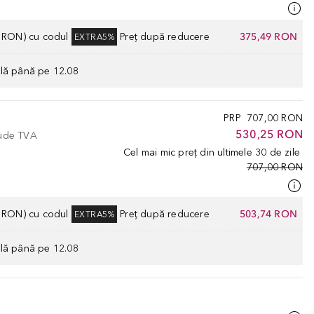
0 RON) cu codul
Preț după reducere
375,49 RON
EXTRA5%
ilă până pe 12.08
PRP
707,00 RON
530,25 RON
lude TVA
Cel mai mic preț din ultimele 30 de zile
707,00 RON
0 RON) cu codul
Preț după reducere
503,74 RON
EXTRA5%
ilă până pe 12.08