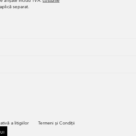
le afișate includ TVA.
costurile
aplică separat.
tivă a litigiilor
Termeni și Condiții
UI