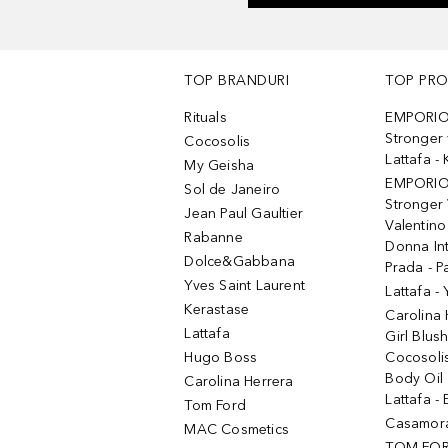
TOP BRANDURI
TOP PR
Rituals
EMPORIO
Stronger 
Cocosolis
Lattafa 
My Geisha
EMPORIO
Sol de Janeiro
Stronger 
Jean Paul Gaultier
Valentino
Rabanne
Donna In
Dolce&Gabbana
Prada - P
Yves Saint Laurent
Lattafa -
Kerastase
Carolina
Lattafa
Girl Blus
Hugo Boss
Cocosoli
Body Oil
Carolina Herrera
Lattafa - 
Tom Ford
Casamorat
MAC Cosmetics
TOM FOR