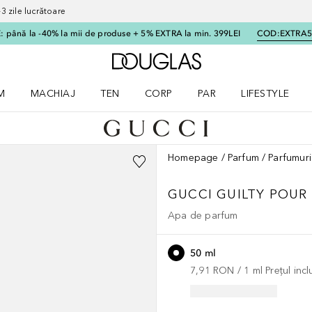
 zile lucrătoare
 până la -40% la mii de produse + 5% EXTRA la min. 399LEI
COD:
EXTRA
Către pagina principală
M
MACHIAJ
TEN
CORP
PAR
LIFESTYLE
dere meniu Parfum
Deschidere meniu Machiaj
Deschidere meniu Ten
Deschidere meniu Corp
Deschidere meniu Par
Deschidere meni
Homepage
Parfum
Parfumuri
GUCCI GUILTY POU
Apa de parfum
50 ml
7,91 RON
 / 
1
ml
Prețul inc