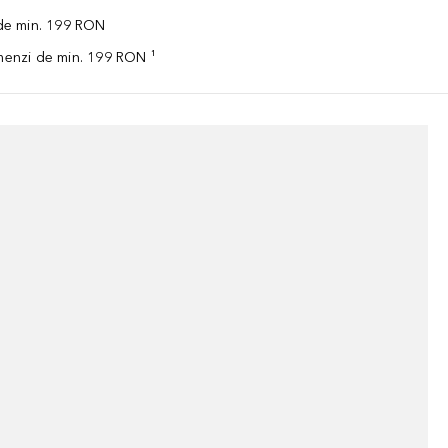
 de min. 199 RON
omenzi de min. 199 RON ¹