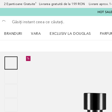
2 Eșantioane Gratuite¹ Livrarea gratuită de la 199 RON Livrare aprox. 1–3
HOT SALE:
Înapoi
Executați căutarea
BRANDURI
VARA
EXCLUSIV LA DOUGLAS
PARFU
Deschidere meniu BRANDURI
Deschidere meniu VARA
Deschi
%