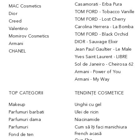
Casamorati - Erba Pura
MAC Cosmetics
TOM FORD - Tobacco Vanille
Dior
TOM FORD - Lost Cherry
Creed
Carolina Herrera - La Bomba
Valentino
TOM FORD - Black Orchid
Momirov Cosmetics
DIOR - Sauvage Elixir
Armani
Jean Paul Gaultier - Le Male
CHANEL
Yves Saint Laurent - LIBRE
Sol de Janeiro - Cheirosa 62
Armani - Power of You
Armani - My Way
TOP CATEGORII
TENDINȚE COSMETICE
Makeup
Unghii cu gel
Parfumuri barbati
Ulei de ricin
Parfumuri dama
Niacinamide
Parfumuri
Cum să îți faci manichiura
French acasă
Fond de ten