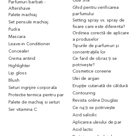
Gua Sha
Parfumuri barbati -
Ghid pentru verificarea
Aftershave
parfumului
Palete machiaj
Setting spray vs. spray de
Set pensule machiaj
fixare care este diferenta?
Pudra
Ordinea corectă de aplicare
Mascara
a produselor
Leave-in Conditioner
Tipurile de parfumuri și
Concealer
concentrațiile lor
Crema antirid
Ce fard de obraz ți se
potrivește?
Highlighter
Cosmetice coreene
Lip gloss
Ulei de argan
Blush
Erupție cutanată de căldură
Seturi ingrijire corporala
Contouring
Protectie termica pentru par
Revista online Douglas
Palete de machiaj si seturi
Ce ruj ți se potrivește
Ser vitamina C
Acid salicilic
Aplicarea uleiului de par
Acid lactic