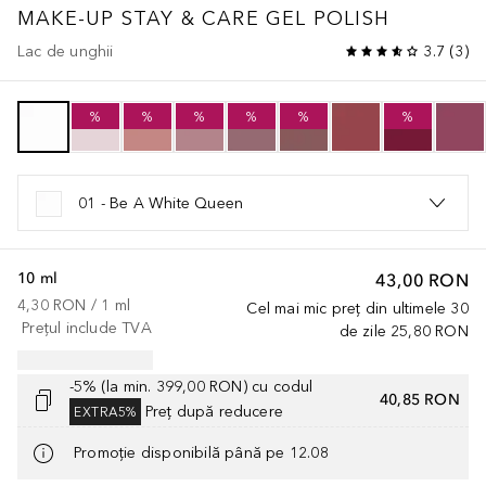
MAKE-UP
STAY & CARE GEL POLISH
Lac de unghii
3.7
(
3
)
%
%
%
%
%
%
01 - Be A White Queen
10 ml
43,00 RON
4,30 RON
 / 
1
ml
Cel mai mic preț din ultimele 30
Prețul include TVA
de zile
25,80 RON
-5% (la min. 399,00 RON) cu codul
40,85 RON
Preț după reducere
EXTRA5%
Promoție disponibilă până pe 12.08