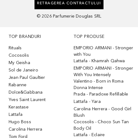
RETRAGEREA CONTRACTULUI
©
2026
Parfumerie Douglas SRL
TOP BRANDURI
TOP PRODUSE
Rituals
EMPORIO ARMANI - Stronger
with You
Cocosolis
Lattafa - Khamrah Qahwa
My Geisha
EMPORIO ARMANI - Stronger
Sol de Janeiro
With You Intensely
Jean Paul Gaultier
Valentino - Born in Roma
Rabanne
Donna Intense
Dolce&Gabbana
Prada - Paradoxe Refillable
Yves Saint Laurent
Lattafa - Yara
Kerastase
Carolina Herrera - Good Girl
Lattafa
Blush
Hugo Boss
Cocosolis - Choco Sun Tan
Body Oil
Carolina Herrera
Lattafa - Eclaire
Tom Ford