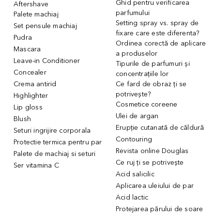
Ghid pentru verificarea
Aftershave
parfumului
Palete machiaj
Setting spray vs. spray de
Set pensule machiaj
fixare care este diferenta?
Pudra
Ordinea corectă de aplicare
Mascara
a produselor
Leave-in Conditioner
Tipurile de parfumuri și
Concealer
concentrațiile lor
Crema antirid
Ce fard de obraz ți se
potrivește?
Highlighter
Cosmetice coreene
Lip gloss
Ulei de argan
Blush
Erupție cutanată de căldură
Seturi ingrijire corporala
Contouring
Protectie termica pentru par
Revista online Douglas
Palete de machiaj si seturi
Ce ruj ți se potrivește
Ser vitamina C
Acid salicilic
Aplicarea uleiului de par
Acid lactic
Protejarea părului de soare