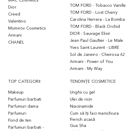
MAC Cosmetics
TOM FORD - Tobacco Vanille
Dior
TOM FORD - Lost Cherry
Creed
Carolina Herrera - La Bomba
Valentino
TOM FORD - Black Orchid
Momirov Cosmetics
DIOR - Sauvage Elixir
Armani
Jean Paul Gaultier - Le Male
CHANEL
Yves Saint Laurent - LIBRE
Sol de Janeiro - Cheirosa 62
Armani - Power of You
Armani - My Way
TOP CATEGORII
TENDINȚE COSMETICE
Makeup
Unghii cu gel
Parfumuri barbati
Ulei de ricin
Parfumuri dama
Niacinamide
Parfumuri
Cum să îți faci manichiura
French acasă
Fond de ten
Gua Sha
Parfumuri barbati -