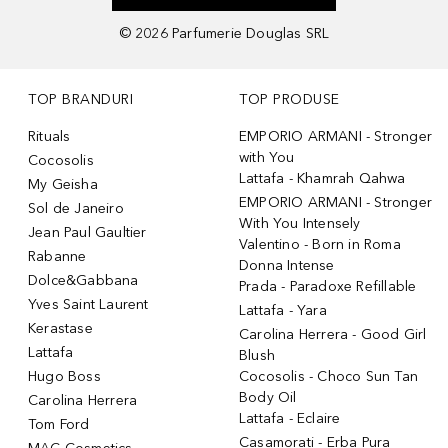
©
2026
Parfumerie Douglas SRL
TOP BRANDURI
TOP PRODUSE
Rituals
EMPORIO ARMANI - Stronger
with You
Cocosolis
Lattafa - Khamrah Qahwa
My Geisha
EMPORIO ARMANI - Stronger
Sol de Janeiro
With You Intensely
Jean Paul Gaultier
Valentino - Born in Roma
Rabanne
Donna Intense
Dolce&Gabbana
Prada - Paradoxe Refillable
Yves Saint Laurent
Lattafa - Yara
Kerastase
Carolina Herrera - Good Girl
Lattafa
Blush
Hugo Boss
Cocosolis - Choco Sun Tan
Body Oil
Carolina Herrera
Lattafa - Eclaire
Tom Ford
Casamorati - Erba Pura