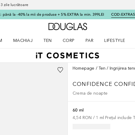
 zile lucrătoare
 până la -40% la mii de produse + 5% EXTRA la min. 399LEI
COD:
EXTRA
Către pagina principală
M
MACHIAJ
TEN
CORP
PAR
LIFESTYLE
dere meniu Parfum
Deschidere meniu Machiaj
Deschidere meniu Ten
Deschidere meniu Corp
Deschidere meniu Par
Deschidere meni
Homepage
Ten
Ingrijirea ten
CONFIDENCE
CONFI
Crema de noapte
60 ml
4,54 RON
 / 
1
ml
Prețul include