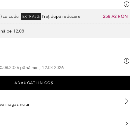
) cu codul
Preț după reducere
258,92 RON
EXTRA5%
ână pe 12.08
, 10.08.2026 până mie., 12.08.2026
ADĂUGAȚI ÎN COŞ
tea magazinului