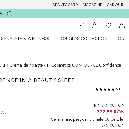
BEAUTY CARD
MAGAZINE
CADOURI
5%
 Douglas
Către List
Către Găsire magazin
Către Contul meu
Căt
SANATATE & WELLNESS
DOUGLAS COLLECTION
OUTL
u Lifestyle
Deschidere meniu SANATATE & WELLNESS
Deschidere meniu Douglas Collectio
ului
Crema de noapte
IT Cosmetics CONFIDENCE Confidence In A
DENCE IN A BEAUTY SLEEP
5
(
1
)
PRP
345,00 RON
272,55 RON
 TVA
Cel mai mic preț din ultimele 30 de zile
345,00 RON