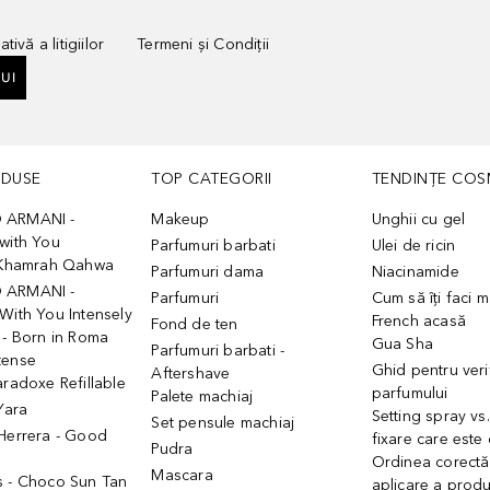
tivă a litigiilor
Termeni și Condiții
UI
ODUSE
TOP CATEGORII
TENDINȚE COS
 ARMANI -
Makeup
Unghii cu gel
with You
Parfumuri barbati
Ulei de ricin
- Khamrah Qahwa
Parfumuri dama
Niacinamide
 ARMANI -
Parfumuri
Cum să îți faci 
With You Intensely
French acasă
Fond de ten
 - Born in Roma
Gua Sha
Parfumuri barbati -
tense
Ghid pentru veri
Aftershave
aradoxe Refillable
parfumului
Palete machiaj
 Yara
Setting spray vs
Set pensule machiaj
 Herrera - Good
fixare care este
Pudra
h
Ordinea corectă
Mascara
s - Choco Sun Tan
aplicare a prod