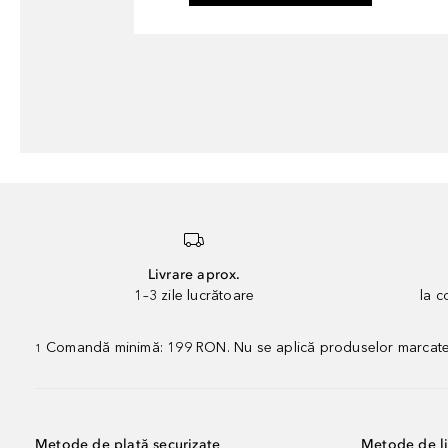
Livrare aprox.
1–3 zile lucrătoare
la 
Comandă minimă: 199 RON. Nu se aplică produselor marcate „P
1
Metode de plată securizate
Metode de li