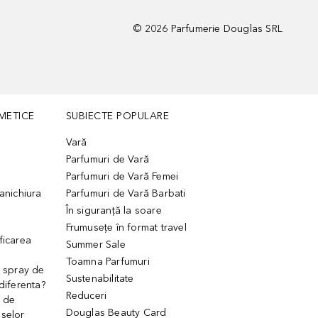
©
2026
Parfumerie Douglas SRL
METICE
SUBIECTE POPULARE
Vară
Parfumuri de Vară
Parfumuri de Vară Femei
manichiura
Parfumuri de Vară Barbati
În siguranță la soare
Frumusețe în format travel
ficarea
Summer Sale
Toamna Parfumuri
. spray de
Sustenabilitate
 diferenta?
Reduceri
 de
Douglas Beauty Card
uselor