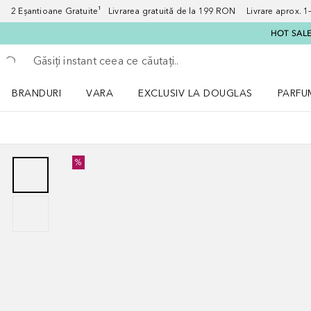
2 Eșantioane Gratuite¹ Livrarea gratuită de la 199 RON Livrare aprox. 1–3
HOT SALE:
Înapoi
Executați căutarea
BRANDURI
VARA
EXCLUSIV LA DOUGLAS
PARFU
Deschidere meniu BRANDURI
Deschidere meniu VARA
Deschi
%