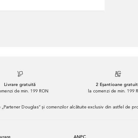
Livrare gratuită
2 Eșantioane gratui
comenzi de min. 199 RON
la comenzi de min. 199 
artener Douglas” și comenzilor alcătuite exclusiv din astfel de pr
vrare
ANPC