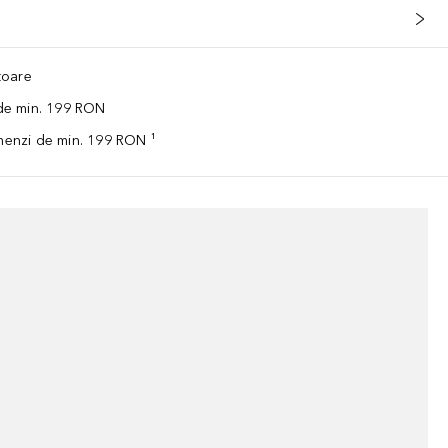
ătoare
 de min. 199 RON
omenzi de min. 199 RON ¹