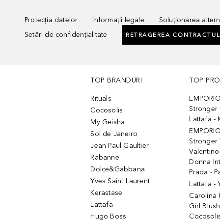
Protecția datelor
Informații legale
Soluționarea alterna
Setări de confidențialitate
RETRAGEREA CONTRACTUL
TOP BRANDURI
TOP PR
Rituals
EMPORIO
Stronger 
Cocosolis
Lattafa 
My Geisha
EMPORIO
Sol de Janeiro
Stronger 
Jean Paul Gaultier
Valentino
Rabanne
Donna In
Dolce&Gabbana
Prada - P
Yves Saint Laurent
Lattafa -
Kerastase
Carolina
Lattafa
Girl Blus
Hugo Boss
Cocosoli