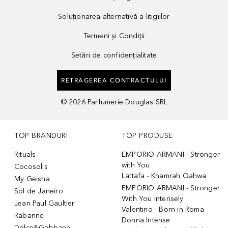
Soluționarea alternativă a litigiilor
Termeni și Condiții
Setări de confidențialitate
RETRAGEREA CONTRACTULUI
©
2026
Parfumerie Douglas SRL
TOP BRANDURI
TOP PRODUSE
Rituals
EMPORIO ARMANI - Stronger
with You
Cocosolis
Lattafa - Khamrah Qahwa
My Geisha
EMPORIO ARMANI - Stronger
Sol de Janeiro
With You Intensely
Jean Paul Gaultier
Valentino - Born in Roma
Rabanne
Donna Intense
Dolce&Gabbana