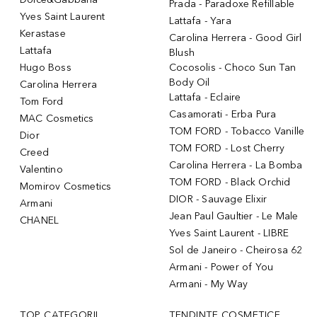
Prada - Paradoxe Refillable
Yves Saint Laurent
Lattafa - Yara
Kerastase
Carolina Herrera - Good Girl
Lattafa
Blush
Hugo Boss
Cocosolis - Choco Sun Tan
Body Oil
Carolina Herrera
Lattafa - Eclaire
Tom Ford
Casamorati - Erba Pura
MAC Cosmetics
TOM FORD - Tobacco Vanille
Dior
TOM FORD - Lost Cherry
Creed
Carolina Herrera - La Bomba
Valentino
TOM FORD - Black Orchid
Momirov Cosmetics
DIOR - Sauvage Elixir
Armani
Jean Paul Gaultier - Le Male
CHANEL
Yves Saint Laurent - LIBRE
Sol de Janeiro - Cheirosa 62
Armani - Power of You
Armani - My Way
TOP CATEGORII
TENDINȚE COSMETICE