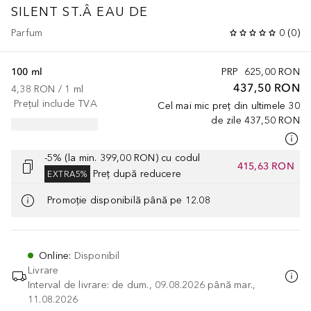
SILENT ST.Â EAU DE
Parfum
0
(
0
)
100 ml
PRP
625,00 RON
437,50 RON
4,38 RON
 / 
1
ml
Prețul include TVA
Cel mai mic preț din ultimele 30
de zile
437,50 RON
-5% (la min. 399,00 RON) cu codul
415,63 RON
Preț după reducere
EXTRA5%
Promoție disponibilă până pe 12.08
Online
:
Disponibil
Livrare
Interval de livrare: de dum., 09.08.2026 până mar.,
11.08.2026