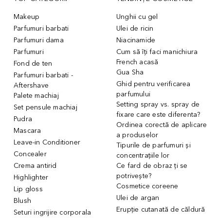
Makeup
Unghii cu gel
Parfumuri barbati
Ulei de ricin
Parfumuri dama
Niacinamide
Parfumuri
Cum să îți faci manichiura
French acasă
Fond de ten
Gua Sha
Parfumuri barbati -
Ghid pentru verificarea
Aftershave
parfumului
Palete machiaj
Setting spray vs. spray de
Set pensule machiaj
fixare care este diferenta?
Pudra
Ordinea corectă de aplicare
Mascara
a produselor
Leave-in Conditioner
Tipurile de parfumuri și
Concealer
concentrațiile lor
Crema antirid
Ce fard de obraz ți se
potrivește?
Highlighter
Cosmetice coreene
Lip gloss
Ulei de argan
Blush
Erupție cutanată de căldură
Seturi ingrijire corporala