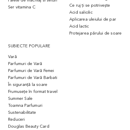
Palete de machiaj si seturi
Ce ruj ți se potrivește
Ser vitamina C
Acid salicilic
Aplicarea uleiului de par
Acid lactic
Protejarea părului de soare
SUBIECTE POPULARE
Vară
Parfumuri de Vară
Parfumuri de Vară Femei
Parfumuri de Vară Barbati
În siguranță la soare
Frumusețe în format travel
Summer Sale
Toamna Parfumuri
Sustenabilitate
Reduceri
Douglas Beauty Card