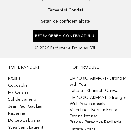
Termeni și Condiții
Setări de confidențialitate
RETRAGEREA CONTRACTULUI
©
2026
Parfumerie Douglas SRL
TOP BRANDURI
TOP PRODUSE
Rituals
EMPORIO ARMANI - Stronger
with You
Cocosolis
Lattafa - Khamrah Qahwa
My Geisha
EMPORIO ARMANI - Stronger
Sol de Janeiro
With You Intensely
Jean Paul Gaultier
Valentino - Born in Roma
Rabanne
Donna Intense
Dolce&Gabbana
Prada - Paradoxe Refillable
Yves Saint Laurent
Lattafa - Yara