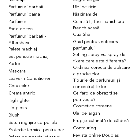
Parfumuri barbati
Ulei de ricin
Parfumuri dama
Niacinamide
Parfumuri
Cum să îți faci manichiura
French acasă
Fond de ten
Gua Sha
Parfumuri barbati -
Ghid pentru verificarea
Aftershave
parfumului
Palete machiaj
Setting spray vs. spray de
Set pensule machiaj
fixare care este diferenta?
Pudra
Ordinea corectă de aplicare
Mascara
a produselor
Leave-in Conditioner
Tipurile de parfumuri și
Concealer
concentrațiile lor
Crema antirid
Ce fard de obraz ți se
potrivește?
Highlighter
Cosmetice coreene
Lip gloss
Ulei de argan
Blush
Erupție cutanată de căldură
Seturi ingrijire corporala
Contouring
Protectie termica pentru par
Revista online Douglas