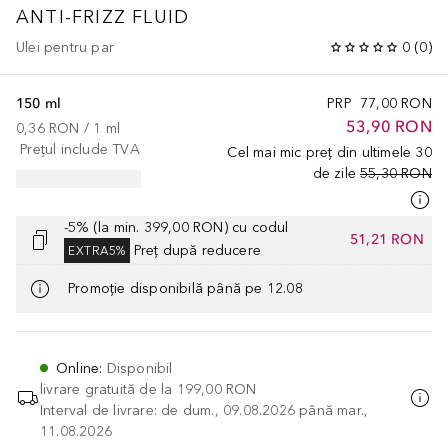
ANTI-FRIZZ FLUID
Ulei pentru par
0
(
0
)
150 ml
PRP
77,00 RON
53,90 RON
0,36 RON
 / 
1
ml
Prețul include TVA
Cel mai mic preț din ultimele 30
de zile
55,30 RON
-5% (la min. 399,00 RON) cu codul
51,21 RON
Preț după reducere
EXTRA5%
Promoție disponibilă până pe 12.08
Online
:
Disponibil
livrare gratuită de la
199,00 RON
Interval de livrare: de dum., 09.08.2026 până mar.,
11.08.2026