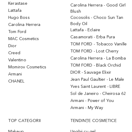
Kerastase
Carolina Herrera - Good Girl
Lattafa
Blush
Hugo Boss
Cocosolis - Choco Sun Tan
Body Oil
Carolina Herrera
Lattafa - Eclaire
Tom Ford
Casamorati - Erba Pura
MAC Cosmetics
TOM FORD - Tobacco Vanille
Dior
TOM FORD - Lost Cherry
Creed
Carolina Herrera - La Bomba
Valentino
TOM FORD - Black Orchid
Momirov Cosmetics
DIOR - Sauvage Elixir
Armani
Jean Paul Gaultier - Le Male
CHANEL
Yves Saint Laurent - LIBRE
Sol de Janeiro - Cheirosa 62
Armani - Power of You
Armani - My Way
TOP CATEGORII
TENDINȚE COSMETICE
Makeup
Unghii cu gel