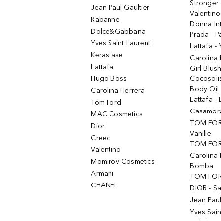
Stronger 
Jean Paul Gaultier
Valentino
Rabanne
Donna In
Dolce&Gabbana
Prada - P
Yves Saint Laurent
Lattafa -
Kerastase
Carolina
Lattafa
Girl Blus
Hugo Boss
Cocosoli
Body Oil
Carolina Herrera
Lattafa - 
Tom Ford
Casamorat
MAC Cosmetics
TOM FOR
Dior
Vanille
Creed
TOM FORD
Valentino
Carolina 
Momirov Cosmetics
Bomba
Armani
TOM FORD
CHANEL
DIOR - Sa
Jean Paul
Yves Sain