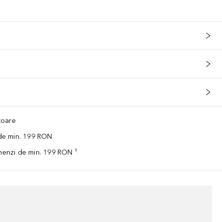
ătoare
 de min. 199 RON
omenzi de min. 199 RON ¹