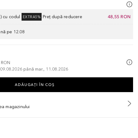
) cu codul
Preț după reducere
48,55 RON
EXTRA5%
ână pe 12.08
0 RON
, 09.08.2026 până mar., 11.08.2026
ADĂUGAȚI ÎN COŞ
tea magazinului