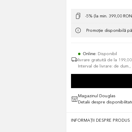
-5% (la min. 399,00 RON
Promoție disponibilă p
Online
:
Disponibil
livrare gratuită de la
199,0
Interval de livrare: de dum.
Magazinul Douglas
Detalii despre disponibilita
INFORMAȚII DESPRE PRODUS