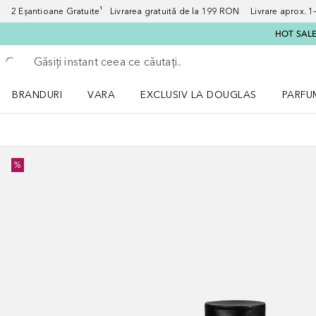
2 Eșantioane Gratuite¹ Livrarea gratuită de la 199 RON Livrare aprox. 1–3
HOT SALE:
Înapoi
Executați căutarea
BRANDURI
VARA
EXCLUSIV LA DOUGLAS
PARFU
Deschidere meniu BRANDURI
Deschidere meniu VARA
Deschi
%