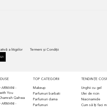
tivă a litigiilor
Termeni și Condiții
UI
ODUSE
TOP CATEGORII
TENDINȚE COS
 ARMANI -
Makeup
Unghii cu gel
with You
Parfumuri barbati
Ulei de ricin
- Khamrah Qahwa
Parfumuri dama
Niacinamide
 ARMANI -
Parfumuri
Cum să îți faci 