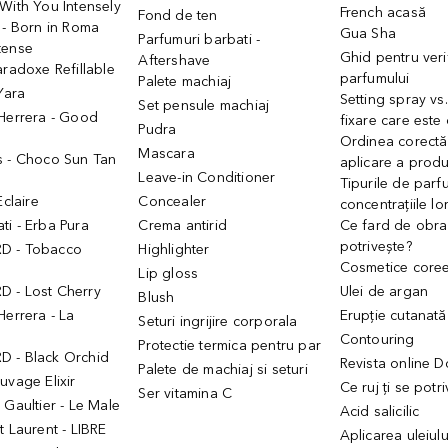
With You Intensely
French acasă
Fond de ten
 - Born in Roma
Gua Sha
Parfumuri barbati -
tense
Ghid pentru veri
Aftershave
aradoxe Refillable
parfumului
Palete machiaj
 Yara
Setting spray vs
Set pensule machiaj
 Herrera - Good
fixare care este
Pudra
h
Ordinea corectă
Mascara
s - Choco Sun Tan
aplicare a prod
Leave-in Conditioner
Tipurile de parfu
Eclaire
Concealer
concentrațiile lo
i - Erba Pura
Crema antirid
Ce fard de obraz
potrivește?
D - Tobacco
Highlighter
Cosmetice core
Lip gloss
 - Lost Cherry
Ulei de argan
Blush
Herrera - La
Erupție cutanată
Seturi ingrijire corporala
Contouring
Protectie termica pentru par
 - Black Orchid
Revista online 
Palete de machiaj si seturi
uvage Elixir
Ce ruj ți se potr
Ser vitamina C
 Gaultier - Le Male
Acid salicilic
t Laurent - LIBRE
Aplicarea uleiul