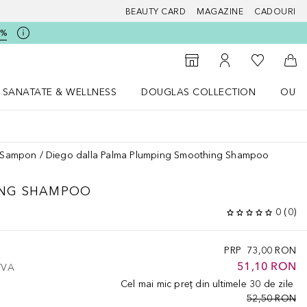
BEAUTY CARD
MAGAZINE
CADOURI
5%
 Douglas
Către List
Către Găsire magazin
Către Contul meu
Căt
SANATATE & WELLNESS
DOUGLAS COLLECTION
OUTL
u Lifestyle
Deschidere meniu SANATATE & WELLNESS
Deschidere meniu Douglas Collectio
Sampon
Diego dalla Palma Plumping Smoothing Shampoo
ING SHAMPOO
0
(
0
)
PRP
73,00 RON
51,10 RON
 TVA
Cel mai mic preț din ultimele 30 de zile
52,50 RON