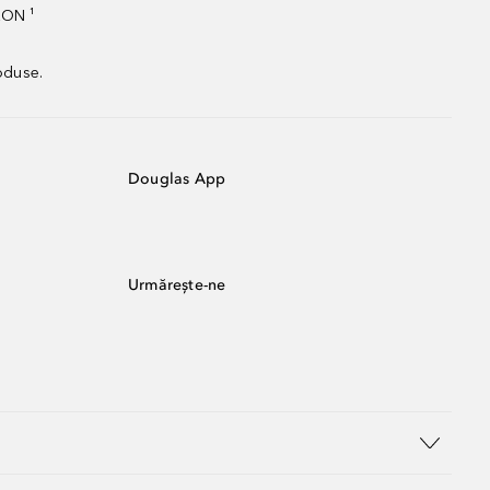
RON ¹
oduse.
Douglas App
Urmărește-ne