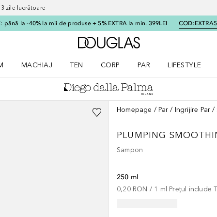
 zile lucrătoare
 până la -40% la mii de produse + 5% EXTRA la min. 399LEI
COD:
EXTRA
Către pagina principală
M
MACHIAJ
TEN
CORP
PAR
LIFESTYLE
dere meniu Parfum
Deschidere meniu Machiaj
Deschidere meniu Ten
Deschidere meniu Corp
Deschidere meniu Par
Deschidere meni
Homepage
Par
Ingrijire Par
PLUMPING SMOOTH
Sampon
250 ml
0,20 RON
 / 
1
ml
Prețul include