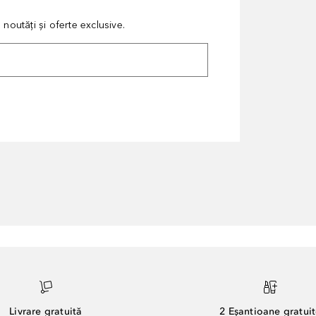
noutăți și oferte exclusive.
Livrare gratuită
2 Eșantioane gratui