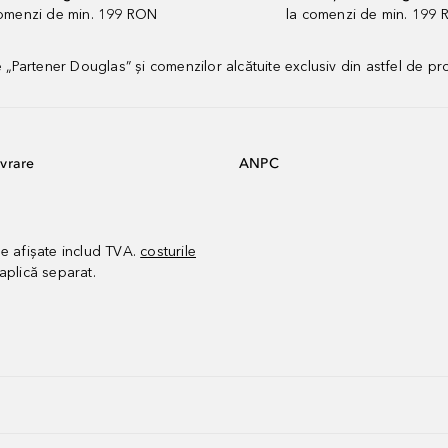
comenzi de min. 199 RON
la comenzi de min. 199 
artener Douglas” și comenzilor alcătuite exclusiv din astfel de pr
vrare
ANPC
le afișate includ TVA.
costurile
aplică separat.