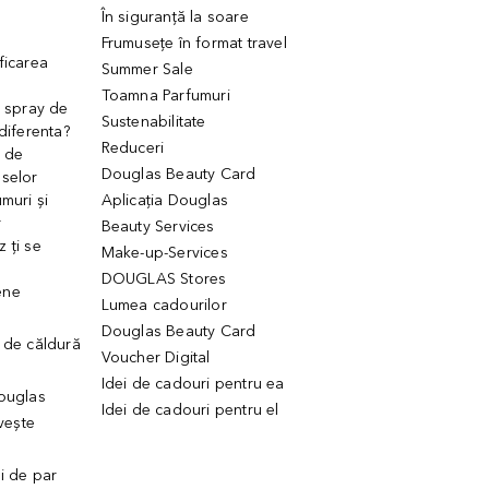
În siguranță la soare
Frumusețe în format travel
ficarea
Summer Sale
Toamna Parfumuri
. spray de
Sustenabilitate
 diferenta?
Reduceri
 de
Douglas Beauty Card
uselor
muri și
Aplicația Douglas
r
Beauty Services
 ți se
Make-up-Services
DOUGLAS Stores
ene
Lumea cadourilor
Douglas Beauty Card
 de căldură
Voucher Digital
Idei de cadouri pentru ea
Douglas
Idei de cadouri pentru el
ivește
ui de par