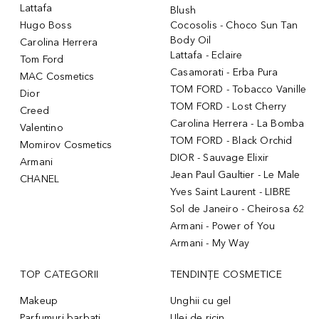
Lattafa
Blush
Hugo Boss
Cocosolis - Choco Sun Tan
Body Oil
Carolina Herrera
Lattafa - Eclaire
Tom Ford
Casamorati - Erba Pura
MAC Cosmetics
TOM FORD - Tobacco Vanille
Dior
TOM FORD - Lost Cherry
Creed
Carolina Herrera - La Bomba
Valentino
TOM FORD - Black Orchid
Momirov Cosmetics
DIOR - Sauvage Elixir
Armani
Jean Paul Gaultier - Le Male
CHANEL
Yves Saint Laurent - LIBRE
Sol de Janeiro - Cheirosa 62
Armani - Power of You
Armani - My Way
TOP CATEGORII
TENDINȚE COSMETICE
Makeup
Unghii cu gel
Parfumuri barbati
Ulei de ricin