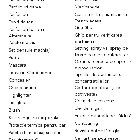
Parfumuri dama
Niacinamide
Parfumuri
Cum să îți faci manichiura
French acasă
Fond de ten
Gua Sha
Parfumuri barbati -
Ghid pentru verificarea
Aftershave
parfumului
Palete machiaj
Setting spray vs. spray de
Set pensule machiaj
fixare care este diferenta?
Pudra
Ordinea corectă de aplicare
Mascara
a produselor
Leave-in Conditioner
Tipurile de parfumuri și
Concealer
concentrațiile lor
Crema antirid
Ce fard de obraz ți se
potrivește?
Highlighter
Cosmetice coreene
Lip gloss
Ulei de argan
Blush
Erupție cutanată de căldură
Seturi ingrijire corporala
Contouring
Protectie termica pentru par
Revista online Douglas
Palete de machiaj si seturi
Ce ruj ți se potrivește