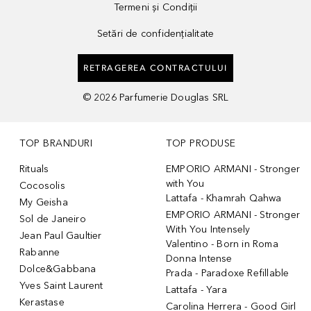
Termeni și Condiții
Setări de confidențialitate
RETRAGEREA CONTRACTULUI
©
2026
Parfumerie Douglas SRL
TOP BRANDURI
TOP PRODUSE
Rituals
EMPORIO ARMANI - Stronger
with You
Cocosolis
Lattafa - Khamrah Qahwa
My Geisha
EMPORIO ARMANI - Stronger
Sol de Janeiro
With You Intensely
Jean Paul Gaultier
Valentino - Born in Roma
Rabanne
Donna Intense
Dolce&Gabbana
Prada - Paradoxe Refillable
Yves Saint Laurent
Lattafa - Yara
Kerastase
Carolina Herrera - Good Girl