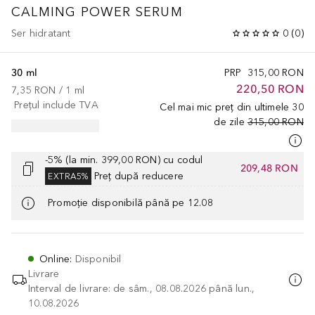
CALMING POWER SERUM
Ser hidratant
0
(
0
)
30 ml
PRP
315,00 RON
220,50 RON
7,35 RON
 / 
1
ml
Prețul include TVA
Cel mai mic preț din ultimele 30
de zile
315,00 RON
-5% (la min. 399,00 RON) cu codul
209,48 RON
Preț după reducere
EXTRA5%
Promoție disponibilă până pe 12.08
Online
:
Disponibil
Livrare
Interval de livrare: de sâm., 08.08.2026 până lun.,
10.08.2026