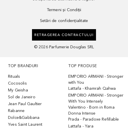
Termeni și Condiții
Setări de confidențialitate
RETRAGEREA CONTRACTULUI
©
2026
Parfumerie Douglas SRL
TOP BRANDURI
TOP PRODUSE
Rituals
EMPORIO ARMANI - Stronger
with You
Cocosolis
Lattafa - Khamrah Qahwa
My Geisha
EMPORIO ARMANI - Stronger
Sol de Janeiro
With You Intensely
Jean Paul Gaultier
Valentino - Born in Roma
Rabanne
Donna Intense
Dolce&Gabbana
Prada - Paradoxe Refillable
Yves Saint Laurent
Lattafa - Yara