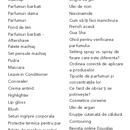
Parfumuri barbati
Ulei de ricin
Parfumuri dama
Niacinamide
Parfumuri
Cum să îți faci manichiura
French acasă
Fond de ten
Gua Sha
Parfumuri barbati -
Ghid pentru verificarea
Aftershave
parfumului
Palete machiaj
Setting spray vs. spray de
Set pensule machiaj
fixare care este diferenta?
Pudra
Ordinea corectă de aplicare
Mascara
a produselor
Leave-in Conditioner
Tipurile de parfumuri și
Concealer
concentrațiile lor
Crema antirid
Ce fard de obraz ți se
potrivește?
Highlighter
Cosmetice coreene
Lip gloss
Ulei de argan
Blush
Erupție cutanată de căldură
Seturi ingrijire corporala
Contouring
Protectie termica pentru par
Revista online Douglas