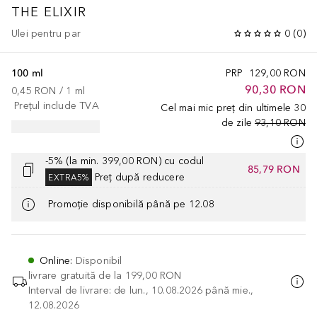
THE ELIXIR
Ulei pentru par
0
(
0
)
100 ml
PRP
129,00 RON
90,30 RON
0,45 RON
 / 
1
ml
Prețul include TVA
Cel mai mic preț din ultimele 30
de zile
93,10 RON
-5% (la min. 399,00 RON) cu codul
85,79 RON
Preț după reducere
EXTRA5%
Promoție disponibilă până pe 12.08
Online
:
Disponibil
livrare gratuită de la
199,00 RON
Interval de livrare: de lun., 10.08.2026 până mie.,
12.08.2026