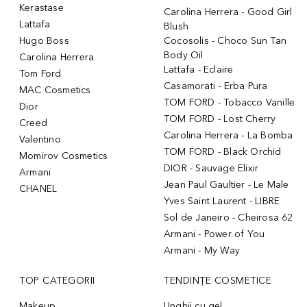
Kerastase
Carolina Herrera - Good Girl
Lattafa
Blush
Hugo Boss
Cocosolis - Choco Sun Tan
Body Oil
Carolina Herrera
Lattafa - Eclaire
Tom Ford
Casamorati - Erba Pura
MAC Cosmetics
TOM FORD - Tobacco Vanille
Dior
TOM FORD - Lost Cherry
Creed
Carolina Herrera - La Bomba
Valentino
TOM FORD - Black Orchid
Momirov Cosmetics
DIOR - Sauvage Elixir
Armani
Jean Paul Gaultier - Le Male
CHANEL
Yves Saint Laurent - LIBRE
Sol de Janeiro - Cheirosa 62
Armani - Power of You
Armani - My Way
TOP CATEGORII
TENDINȚE COSMETICE
Makeup
Unghii cu gel