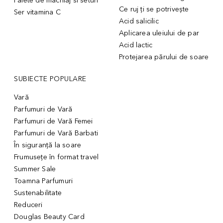
Palete de machiaj si seturi
Ce ruj ți se potrivește
Ser vitamina C
Acid salicilic
Aplicarea uleiului de par
Acid lactic
Protejarea părului de soare
SUBIECTE POPULARE
Vară
Parfumuri de Vară
Parfumuri de Vară Femei
Parfumuri de Vară Barbati
În siguranță la soare
Frumusețe în format travel
Summer Sale
Toamna Parfumuri
Sustenabilitate
Reduceri
Douglas Beauty Card