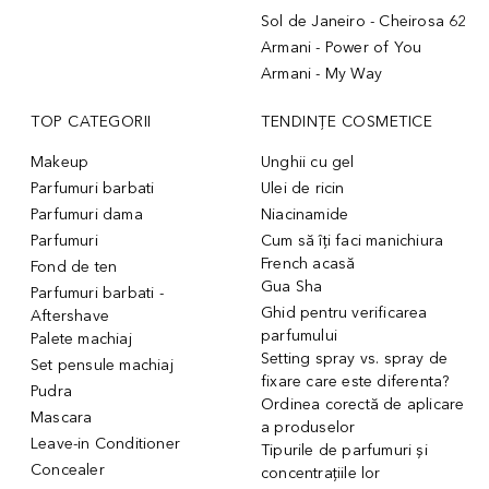
Sol de Janeiro - Cheirosa 62
Armani - Power of You
Armani - My Way
TOP CATEGORII
TENDINȚE COSMETICE
Makeup
Unghii cu gel
Parfumuri barbati
Ulei de ricin
Parfumuri dama
Niacinamide
Parfumuri
Cum să îți faci manichiura
French acasă
Fond de ten
Gua Sha
Parfumuri barbati -
Ghid pentru verificarea
Aftershave
parfumului
Palete machiaj
Setting spray vs. spray de
Set pensule machiaj
fixare care este diferenta?
Pudra
Ordinea corectă de aplicare
Mascara
a produselor
Leave-in Conditioner
Tipurile de parfumuri și
Concealer
concentrațiile lor