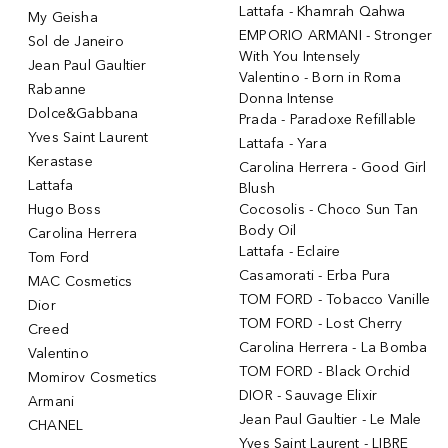
Lattafa - Khamrah Qahwa
My Geisha
EMPORIO ARMANI - Stronger
Sol de Janeiro
With You Intensely
Jean Paul Gaultier
Valentino - Born in Roma
Rabanne
Donna Intense
Dolce&Gabbana
Prada - Paradoxe Refillable
Yves Saint Laurent
Lattafa - Yara
Kerastase
Carolina Herrera - Good Girl
Lattafa
Blush
Hugo Boss
Cocosolis - Choco Sun Tan
Body Oil
Carolina Herrera
Lattafa - Eclaire
Tom Ford
Casamorati - Erba Pura
MAC Cosmetics
TOM FORD - Tobacco Vanille
Dior
TOM FORD - Lost Cherry
Creed
Carolina Herrera - La Bomba
Valentino
TOM FORD - Black Orchid
Momirov Cosmetics
DIOR - Sauvage Elixir
Armani
Jean Paul Gaultier - Le Male
CHANEL
Yves Saint Laurent - LIBRE