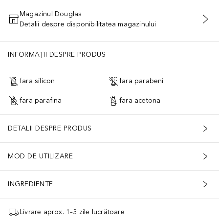
Magazinul Douglas
Detalii despre disponibilitatea magazinului
ADĂUGAȚI ÎN COŞ
FRUIT EXTRACT (CITRUS GRANDIS (GRAPEFRUIT) FRUIT EXTRACT
INFORMAȚII DESPRE PRODUS
fara silicon
fara parabeni
fara parafina
fara acetona
DETALII DESPRE PRODUS
MOD DE UTILIZARE
INGREDIENTE
Livrare aprox. 1–3 zile lucrătoare