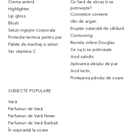
Crema antirid
Ce fard de obraz ți se
potrivește?
Highlighter
Cosmetice coreene
Lip gloss
Ulei de argan
Blush
Erupție cutanată de căldură
Seturi ingrijire corporala
Contouring
Protectie termica pentru par
Revista online Douglas
Palete de machiaj si seturi
Ce ruj ți se potrivește
Ser vitamina C
Acid salicilic
Aplicarea uleiului de par
Acid lactic
Protejarea părului de soare
SUBIECTE POPULARE
Vară
Parfumuri de Vară
Parfumuri de Vară Femei
Parfumuri de Vară Barbati
În siguranță la soare