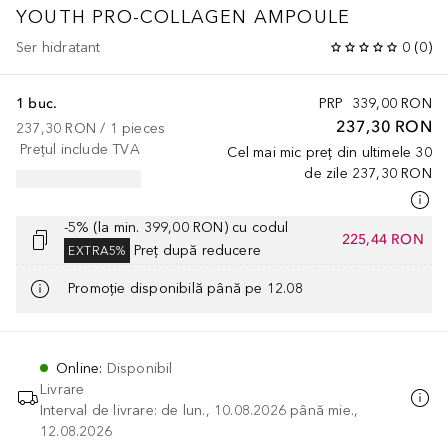
YOUTH PRO-COLLAGEN AMPOULE
Ser hidratant
0
(
0
)
1 buc.
PRP
339,00 RON
237,30 RON
237,30 RON
 / 
1
pieces
Prețul include TVA
Cel mai mic preț din ultimele 30
de zile
237,30 RON
-5% (la min. 399,00 RON) cu codul
225,44 RON
Preț după reducere
EXTRA5%
Promoție disponibilă până pe 12.08
Online
:
Disponibil
Livrare
Interval de livrare: de lun., 10.08.2026 până mie.,
12.08.2026