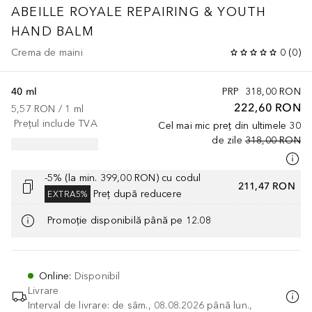
ABEILLE ROYALE
REPAIRING & YOUTH
HAND BALM
Crema de maini
0
(
0
)
40 ml
PRP
318,00 RON
222,60 RON
5,57 RON
 / 
1
ml
Prețul include TVA
Cel mai mic preț din ultimele 30
de zile
318,00 RON
-5% (la min. 399,00 RON) cu codul
211,47 RON
Preț după reducere
EXTRA5%
Promoție disponibilă până pe 12.08
Online
:
Disponibil
Livrare
Interval de livrare: de sâm., 08.08.2026 până lun.,