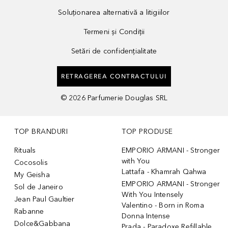
Soluționarea alternativă a litigiilor
Termeni și Condiții
Setări de confidențialitate
RETRAGEREA CONTRACTULUI
©
2026
Parfumerie Douglas SRL
TOP BRANDURI
TOP PRODUSE
Rituals
EMPORIO ARMANI - Stronger
with You
Cocosolis
Lattafa - Khamrah Qahwa
My Geisha
EMPORIO ARMANI - Stronger
Sol de Janeiro
With You Intensely
Jean Paul Gaultier
Valentino - Born in Roma
Rabanne
Donna Intense
Dolce&Gabbana
Prada - Paradoxe Refillable