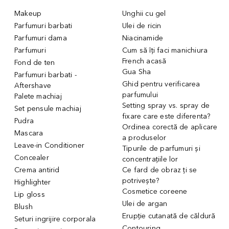
Makeup
Unghii cu gel
Parfumuri barbati
Ulei de ricin
Parfumuri dama
Niacinamide
Parfumuri
Cum să îți faci manichiura
French acasă
Fond de ten
Gua Sha
Parfumuri barbati -
Ghid pentru verificarea
Aftershave
parfumului
Palete machiaj
Setting spray vs. spray de
Set pensule machiaj
fixare care este diferenta?
Pudra
Ordinea corectă de aplicare
Mascara
a produselor
Leave-in Conditioner
Tipurile de parfumuri și
Concealer
concentrațiile lor
Crema antirid
Ce fard de obraz ți se
potrivește?
Highlighter
Cosmetice coreene
Lip gloss
Ulei de argan
Blush
Erupție cutanată de căldură
Seturi ingrijire corporala
Contouring