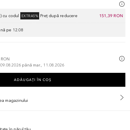
) cu codul
Preț după reducere
151,39 RON
EXTRA5%
ână pe 12.08
0 RON
, 09.08.2026 până mar., 11.08.2026
ADĂUGAȚI ÎN COŞ
tea magazinului
tate în părul tău