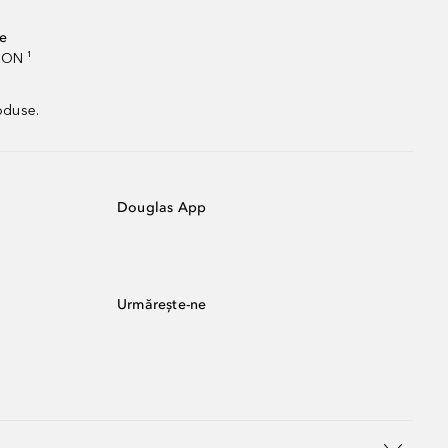
te
RON ¹
oduse.
Douglas App
Urmărește-ne