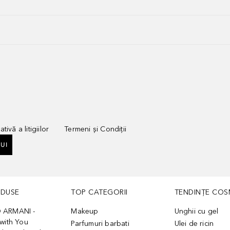
tivă a litigiilor
Termeni și Condiții
UI
ODUSE
TOP CATEGORII
TENDINȚE COS
 ARMANI -
Makeup
Unghii cu gel
with You
Parfumuri barbati
Ulei de ricin