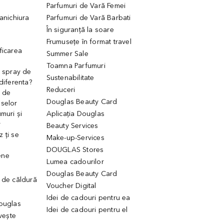
Parfumuri de Vară Femei
manichiura
Parfumuri de Vară Barbati
În siguranță la soare
Frumusețe în format travel
ficarea
Summer Sale
Toamna Parfumuri
. spray de
Sustenabilitate
 diferenta?
Reduceri
 de
Douglas Beauty Card
uselor
muri și
Aplicația Douglas
r
Beauty Services
 ți se
Make-up-Services
DOUGLAS Stores
ene
Lumea cadourilor
Douglas Beauty Card
 de căldură
Voucher Digital
Idei de cadouri pentru ea
Douglas
Idei de cadouri pentru el
ivește