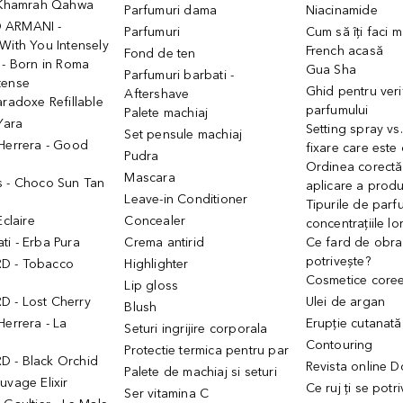
- Khamrah Qahwa
Parfumuri dama
Niacinamide
 ARMANI -
Parfumuri
Cum să îți faci 
With You Intensely
French acasă
Fond de ten
 - Born in Roma
Gua Sha
Parfumuri barbati -
tense
Ghid pentru veri
Aftershave
aradoxe Refillable
parfumului
Palete machiaj
 Yara
Setting spray vs
Set pensule machiaj
 Herrera - Good
fixare care este
Pudra
h
Ordinea corectă
Mascara
s - Choco Sun Tan
aplicare a prod
Leave-in Conditioner
Tipurile de parfu
Eclaire
Concealer
concentrațiile lo
i - Erba Pura
Crema antirid
Ce fard de obraz
potrivește?
D - Tobacco
Highlighter
Cosmetice core
Lip gloss
 - Lost Cherry
Ulei de argan
Blush
Herrera - La
Erupție cutanată
Seturi ingrijire corporala
Contouring
Protectie termica pentru par
 - Black Orchid
Revista online 
Palete de machiaj si seturi
uvage Elixir
Ce ruj ți se potr
Ser vitamina C