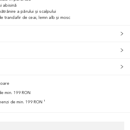
și abisină
trânire a părului și scalpului
e trandafir de ceai, lemn alb și mosc
ătoare
 de min. 199 RON
omenzi de min. 199 RON ¹