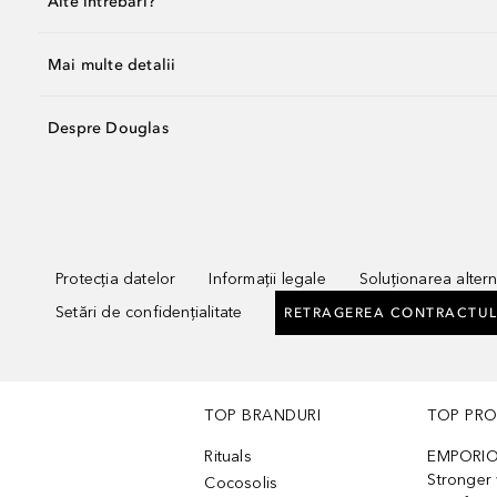
Alte întrebări?
Mai multe detalii
Despre Douglas
Protecția datelor
Informații legale
Soluționarea alterna
Setări de confidențialitate
RETRAGEREA CONTRACTUL
TOP BRANDURI
TOP PR
Rituals
EMPORIO
Stronger 
Cocosolis