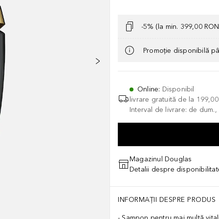
-5% (la min. 399,00 RON
Promoție disponibilă p
Online
:
Disponibil
livrare gratuită de la
199,0
Interval de livrare: de dum.
Magazinul Douglas
Detalii despre disponibilita
INFORMAȚII DESPRE PRODUS
Șampon pentru mai multă vitali