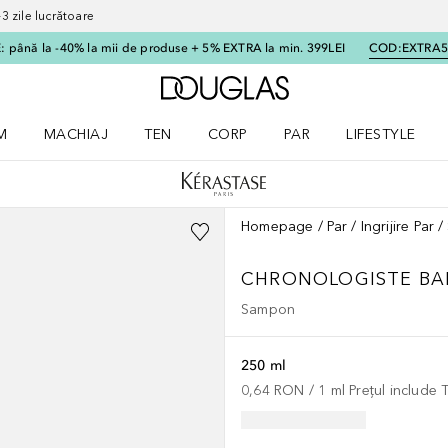
 zile lucrătoare
 până la -40% la mii de produse + 5% EXTRA la min. 399LEI
COD:
EXTRA
Către pagina principală
M
MACHIAJ
TEN
CORP
PAR
LIFESTYLE
dere meniu Parfum
Deschidere meniu Machiaj
Deschidere meniu Ten
Deschidere meniu Corp
Deschidere meniu Par
Deschidere meni
Homepage
Par
Ingrijire Par
CHRONOLOGISTE
BA
Sampon
250 ml
0,64 RON
 / 
1
ml
Prețul include