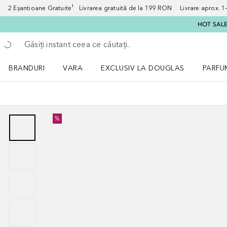
2 Eșantioane Gratuite¹ Livrarea gratuită de la 199 RON Livrare aprox. 1–3
HOT SALE:
Înapoi
Executați căutarea
BRANDURI
VARA
EXCLUSIV LA DOUGLAS
PARFU
Deschidere meniu BRANDURI
Deschidere meniu VARA
Deschi
%