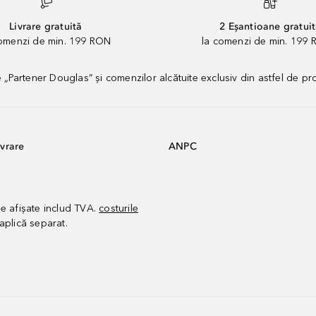
Livrare gratuită
2 Eșantioane gratui
comenzi de min. 199 RON
la comenzi de min. 199 
artener Douglas” și comenzilor alcătuite exclusiv din astfel de pr
vrare
ANPC
le afișate includ TVA.
costurile
aplică separat.