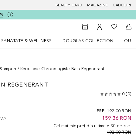
BEAUTY CARD
MAGAZINE
CADOURI
5%
 Douglas
Către List
Către Găsire magazin
Către Contul meu
Căt
SANATATE & WELLNESS
DOUGLAS COLLECTION
OUTL
u Lifestyle
Deschidere meniu SANATATE & WELLNESS
Deschidere meniu Douglas Collectio
Sampon
Kérastase Chronologiste Bain Regenerant
IN REGENERANT
0
(
0
)
PRP
192,00 RON
159,36 RON
 TVA
Cel mai mic preț din ultimele 30 de zile
192,00 RON