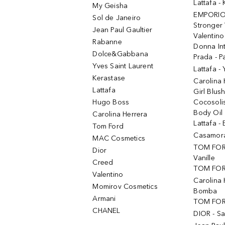
Lattafa 
My Geisha
EMPORIO
Sol de Janeiro
Stronger 
Jean Paul Gaultier
Valentino
Rabanne
Donna In
Dolce&Gabbana
Prada - P
Yves Saint Laurent
Lattafa -
Kerastase
Carolina
Lattafa
Girl Blus
Hugo Boss
Cocosoli
Body Oil
Carolina Herrera
Lattafa - 
Tom Ford
Casamorat
MAC Cosmetics
TOM FOR
Dior
Vanille
Creed
TOM FORD
Valentino
Carolina 
Momirov Cosmetics
Bomba
Armani
TOM FORD
CHANEL
DIOR - Sa