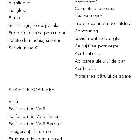
potrivește?
Highlighter
Cosmetice coreene
Lip gloss
Ulei de argan
Blush
Erupție cutanată de căldură
Seturi ingrijire corporala
Contouring
Protectie termica pentru par
Revista online Douglas
Palete de machiaj si seturi
Ce ruj ți se potrivește
Ser vitamina C
Acid salicilic
Aplicarea uleiului de par
Acid lactic
Protejarea părului de soare
SUBIECTE POPULARE
Vară
Parfumuri de Vară
Parfumuri de Vară Femei
Parfumuri de Vară Barbati
În siguranță la soare
Frumusețe în format travel