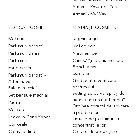
Armani - Power of You
Armani - My Way
TOP CATEGORII
TENDINȚE COSMETICE
Makeup
Unghii cu gel
Parfumuri barbati
Ulei de ricin
Parfumuri dama
Niacinamide
Parfumuri
Cum să îți faci manichiura
French acasă
Fond de ten
Gua Sha
Parfumuri barbati -
Ghid pentru verificarea
Aftershave
parfumului
Palete machiaj
Setting spray vs. spray de
Set pensule machiaj
fixare care este diferenta?
Pudra
Ordinea corectă de aplicare
Mascara
a produselor
Leave-in Conditioner
Tipurile de parfumuri și
Concealer
concentrațiile lor
Crema antirid
Ce fard de obraz ți se