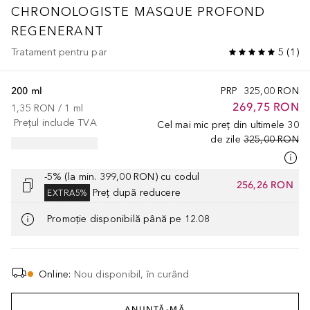
CHRONOLOGISTE
MASQUE PROFOND
REGENERANT
Tratament pentru par
5
(
1
)
200 ml
PRP
325,00 RON
269,75 RON
1,35 RON
 / 
1
ml
Prețul include TVA
Cel mai mic preț din ultimele 30
de zile
325,00 RON
-5% (la min. 399,00 RON) cu codul
256,26 RON
Preț după reducere
EXTRA5%
Promoție disponibilă până pe 12.08
Online
:
Nou disponibil, în curând
ANUNȚĂ-MĂ