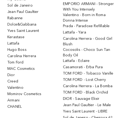
EMPORIO ARMANI - Stronger
Sol de Janeiro
With You Intensely
Jean Paul Gaultier
Valentino - Born in Roma
Rabanne
Donna Intense
Dolce&Gabbana
Prada - Paradoxe Refillable
Yves Saint Laurent
Lattafa - Yara
Kerastase
Carolina Herrera - Good Girl
Lattafa
Blush
Hugo Boss
Cocosolis - Choco Sun Tan
Body Oil
Carolina Herrera
Lattafa - Eclaire
Tom Ford
Casamorati - Erba Pura
MAC Cosmetics
TOM FORD - Tobacco Vanille
Dior
TOM FORD - Lost Cherry
Creed
Carolina Herrera - La Bomba
Valentino
TOM FORD - Black Orchid
Momirov Cosmetics
DIOR - Sauvage Elixir
Armani
Jean Paul Gaultier - Le Male
CHANEL
Yves Saint Laurent - LIBRE
Sol de Janeiro - Cheirosa 62