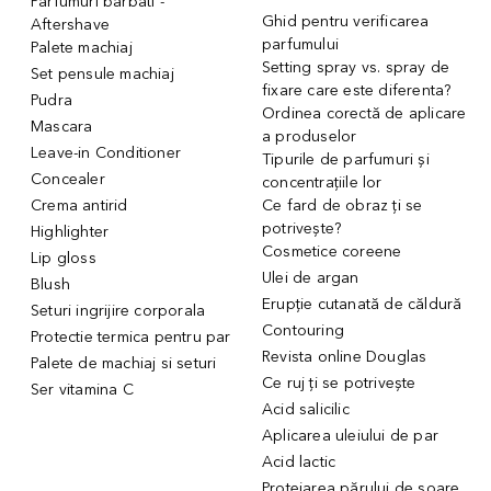
Parfumuri barbati -
Ghid pentru verificarea
Aftershave
parfumului
Palete machiaj
Setting spray vs. spray de
Set pensule machiaj
fixare care este diferenta?
Pudra
Ordinea corectă de aplicare
Mascara
a produselor
Leave-in Conditioner
Tipurile de parfumuri și
Concealer
concentrațiile lor
Crema antirid
Ce fard de obraz ți se
potrivește?
Highlighter
Cosmetice coreene
Lip gloss
Ulei de argan
Blush
Erupție cutanată de căldură
Seturi ingrijire corporala
Contouring
Protectie termica pentru par
Revista online Douglas
Palete de machiaj si seturi
Ce ruj ți se potrivește
Ser vitamina C
Acid salicilic
Aplicarea uleiului de par
Acid lactic
Protejarea părului de soare