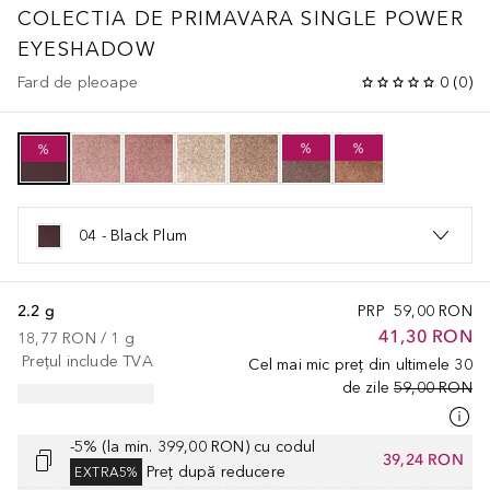
COLECTIA DE PRIMAVARA
SINGLE POWER
EYESHADOW
Fard de pleoape
0
(
0
)
%
%
%
04 - Black Plum
2.2 g
PRP
59,00 RON
41,30 RON
18,77 RON
 / 
1
g
Prețul include TVA
Cel mai mic preț din ultimele 30
de zile
59,00 RON
-5% (la min. 399,00 RON) cu codul
39,24 RON
Preț după reducere
EXTRA5%