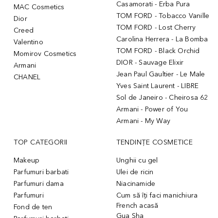
Casamorati - Erba Pura
MAC Cosmetics
TOM FORD - Tobacco Vanille
Dior
TOM FORD - Lost Cherry
Creed
Carolina Herrera - La Bomba
Valentino
TOM FORD - Black Orchid
Momirov Cosmetics
DIOR - Sauvage Elixir
Armani
Jean Paul Gaultier - Le Male
CHANEL
Yves Saint Laurent - LIBRE
Sol de Janeiro - Cheirosa 62
Armani - Power of You
Armani - My Way
TOP CATEGORII
TENDINȚE COSMETICE
Makeup
Unghii cu gel
Parfumuri barbati
Ulei de ricin
Parfumuri dama
Niacinamide
Parfumuri
Cum să îți faci manichiura
French acasă
Fond de ten
Gua Sha