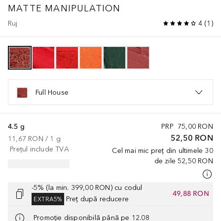
MATTE MANIPULATION
Ruj
4
(
1
)
Full House
4.5 g
PRP
75,00 RON
52,50 RON
11,67 RON
 / 
1
g
Prețul include TVA
Cel mai mic preț din ultimele 30
de zile
52,50 RON
-5% (la min. 399,00 RON) cu codul
49,88 RON
Preț după reducere
EXTRA5%
Promoție disponibilă până pe 12.08