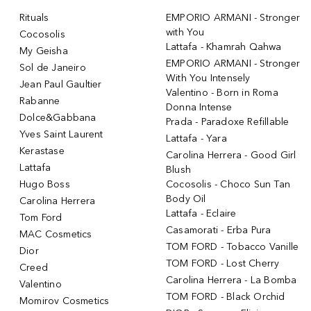
Rituals
EMPORIO ARMANI - Stronger
with You
Cocosolis
Lattafa - Khamrah Qahwa
My Geisha
EMPORIO ARMANI - Stronger
Sol de Janeiro
With You Intensely
Jean Paul Gaultier
Valentino - Born in Roma
Rabanne
Donna Intense
Dolce&Gabbana
Prada - Paradoxe Refillable
Yves Saint Laurent
Lattafa - Yara
Kerastase
Carolina Herrera - Good Girl
Lattafa
Blush
Hugo Boss
Cocosolis - Choco Sun Tan
Body Oil
Carolina Herrera
Lattafa - Eclaire
Tom Ford
Casamorati - Erba Pura
MAC Cosmetics
TOM FORD - Tobacco Vanille
Dior
TOM FORD - Lost Cherry
Creed
Carolina Herrera - La Bomba
Valentino
TOM FORD - Black Orchid
Momirov Cosmetics