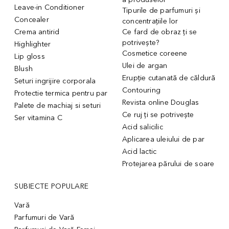
Leave-in Conditioner
Tipurile de parfumuri și
Concealer
concentrațiile lor
Crema antirid
Ce fard de obraz ți se
potrivește?
Highlighter
Cosmetice coreene
Lip gloss
Ulei de argan
Blush
Erupție cutanată de căldură
Seturi ingrijire corporala
Contouring
Protectie termica pentru par
Revista online Douglas
Palete de machiaj si seturi
Ce ruj ți se potrivește
Ser vitamina C
Acid salicilic
Aplicarea uleiului de par
Acid lactic
Protejarea părului de soare
SUBIECTE POPULARE
Vară
Parfumuri de Vară