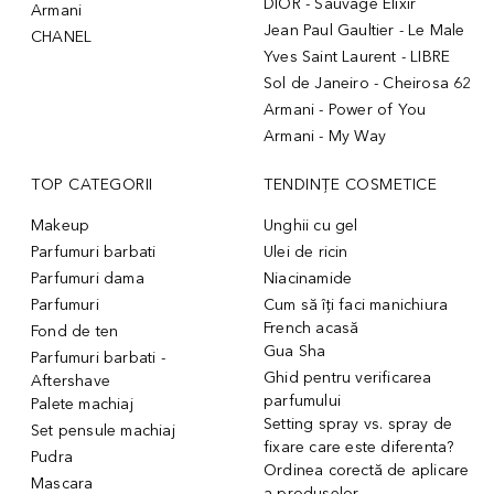
DIOR - Sauvage Elixir
Armani
Jean Paul Gaultier - Le Male
CHANEL
Yves Saint Laurent - LIBRE
Sol de Janeiro - Cheirosa 62
Armani - Power of You
Armani - My Way
TOP CATEGORII
TENDINȚE COSMETICE
Makeup
Unghii cu gel
Parfumuri barbati
Ulei de ricin
Parfumuri dama
Niacinamide
Parfumuri
Cum să îți faci manichiura
French acasă
Fond de ten
Gua Sha
Parfumuri barbati -
Ghid pentru verificarea
Aftershave
parfumului
Palete machiaj
Setting spray vs. spray de
Set pensule machiaj
fixare care este diferenta?
Pudra
Ordinea corectă de aplicare
Mascara
a produselor