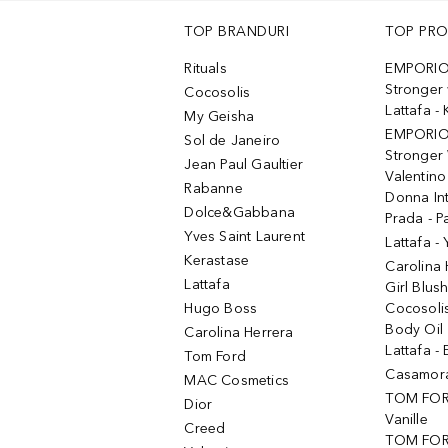
TOP BRANDURI
TOP PR
Rituals
EMPORIO
Stronger 
Cocosolis
Lattafa 
My Geisha
EMPORIO
Sol de Janeiro
Stronger 
Jean Paul Gaultier
Valentino
Rabanne
Donna In
Dolce&Gabbana
Prada - P
Yves Saint Laurent
Lattafa -
Kerastase
Carolina
Lattafa
Girl Blus
Hugo Boss
Cocosoli
Body Oil
Carolina Herrera
Lattafa - 
Tom Ford
Casamorat
MAC Cosmetics
TOM FOR
Dior
Vanille
Creed
TOM FORD