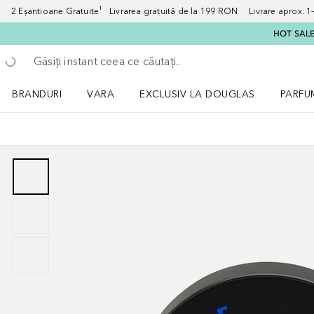
2 Eșantioane Gratuite¹ Livrarea gratuită de la 199 RON Livrare aprox. 1–3
HOT SALE:
Înapoi
Executați căutarea
BRANDURI
VARA
EXCLUSIV LA DOUGLAS
PARFU
Deschidere meniu BRANDURI
Deschidere meniu VARA
Deschi