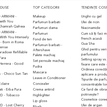
ODUSE
TOP CATEGORII
TENDINȚE COS
 ARMANI -
Makeup
Unghii cu gel
with You
Parfumuri barbati
Ulei de ricin
- Khamrah Qahwa
Parfumuri dama
Niacinamide
 ARMANI -
Parfumuri
Cum să îți faci 
With You Intensely
French acasă
Fond de ten
 - Born in Roma
Gua Sha
Parfumuri barbati -
tense
Ghid pentru veri
Aftershave
aradoxe Refillable
parfumului
Palete machiaj
 Yara
Setting spray vs
Set pensule machiaj
 Herrera - Good
fixare care este
Pudra
h
Ordinea corectă
Mascara
s - Choco Sun Tan
aplicare a prod
Leave-in Conditioner
Tipurile de parfu
Eclaire
Concealer
concentrațiile lo
i - Erba Pura
Crema antirid
Ce fard de obraz
potrivește?
D - Tobacco
Highlighter
Cosmetice core
Lip gloss
 - Lost Cherry
Ulei de argan
Blush