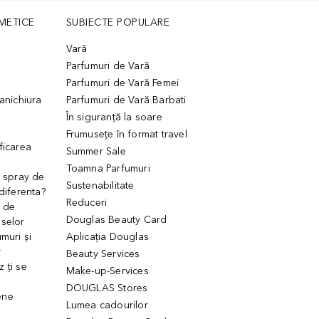
METICE
SUBIECTE POPULARE
Vară
Parfumuri de Vară
Parfumuri de Vară Femei
manichiura
Parfumuri de Vară Barbati
În siguranță la soare
Frumusețe în format travel
ficarea
Summer Sale
Toamna Parfumuri
. spray de
Sustenabilitate
 diferenta?
Reduceri
 de
Douglas Beauty Card
uselor
muri și
Aplicația Douglas
r
Beauty Services
 ți se
Make-up-Services
DOUGLAS Stores
ene
Lumea cadourilor