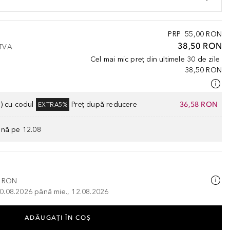
PRP
55,00 RON
38,50 RON
 TVA
Cel mai mic preț din ultimele 30 de zile
38,50 RON
) cu codul
Preț după reducere
36,58 RON
EXTRA5%
ână pe 12.08
0 RON
, 10.08.2026 până mie., 12.08.2026
ADĂUGAȚI ÎN COŞ