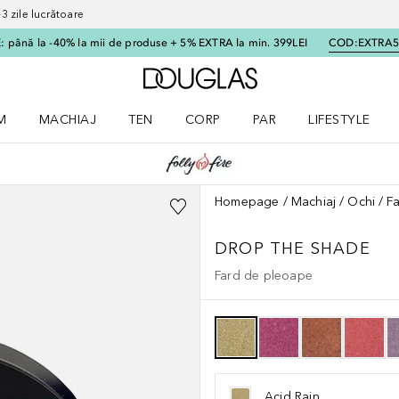
 zile lucrătoare
 până la -40% la mii de produse + 5% EXTRA la min. 399LEI
COD:
EXTRA
Către pagina principală
M
MACHIAJ
TEN
CORP
PAR
LIFESTYLE
dere meniu Parfum
Deschidere meniu Machiaj
Deschidere meniu Ten
Deschidere meniu Corp
Deschidere meniu Par
Deschidere meni
Homepage
Machiaj
Ochi
F
DROP THE SHADE
Fard de pleoape
Acid Rain