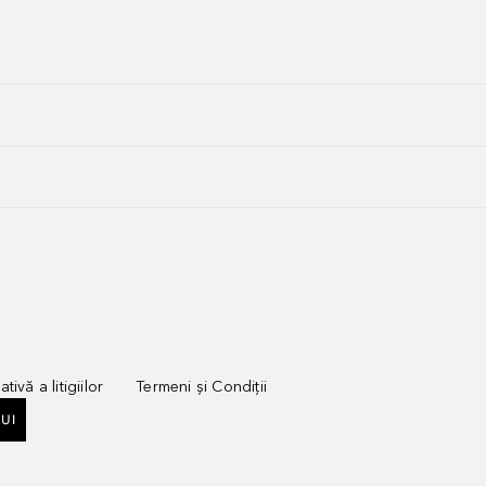
tivă a litigiilor
Termeni și Condiții
UI