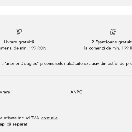
Livrare gratuită
2 Eșantioane gratui
comenzi de min. 199 RON
la comenzi de min. 199 
artener Douglas” și comenzilor alcătuite exclusiv din astfel de pr
vrare
ANPC
le afișate includ TVA.
costurile
aplică separat.