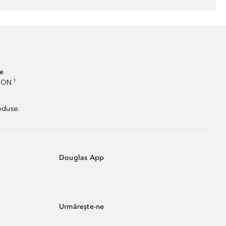
te
RON ¹
oduse.
Douglas App
Urmărește-ne