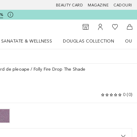
BEAUTY CARD
MAGAZINE
CADOURI
5%
 Douglas
Către List
Către Găsire magazin
Către Contul meu
Căt
SANATATE & WELLNESS
DOUGLAS COLLECTION
OUTL
u Lifestyle
Deschidere meniu SANATATE & WELLNESS
Deschidere meniu Douglas Collectio
ard de pleoape
Folly Fire Drop The Shade
0
(
0
)