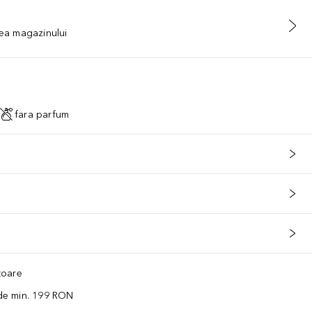
tea magazinului
fara parfum
ătoare
 de min. 199 RON