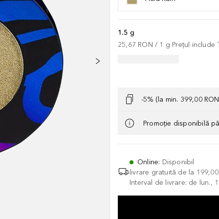
1.5 g
25,67 RON
 / 
1
g
Prețul include
-5% (la min. 399,00 RON
Promoție disponibilă p
Online
:
Disponibil
livrare gratuită de la
199,0
Interval de livrare: de lun.