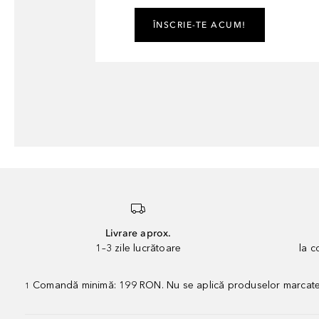
ÎNSCRIE-TE ACUM!
Livrare aprox.
1–3 zile lucrătoare
la 
Comandă minimă: 199 RON. Nu se aplică produselor marcate „P
1