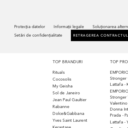
Protecția datelor
Informații legale
Soluționarea alterna
Setări de confidențialitate
RETRAGEREA CONTRACTUL
TOP BRANDURI
TOP PR
Rituals
EMPORIO
Stronger 
Cocosolis
Lattafa 
My Geisha
EMPORIO
Sol de Janeiro
Stronger 
Jean Paul Gaultier
Valentino
Rabanne
Donna In
Dolce&Gabbana
Prada - P
Yves Saint Laurent
Lattafa -
Kerastase