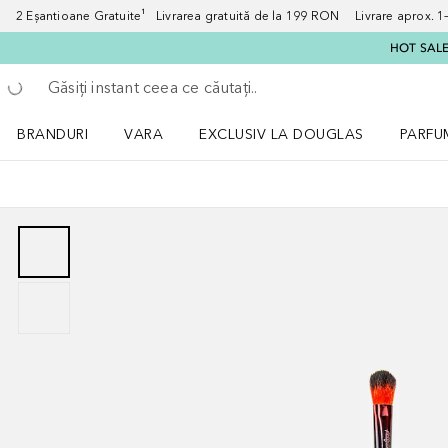
2 Eșantioane Gratuite¹ Livrarea gratuită de la 199 RON Livrare aprox. 1–3
HOT SALE:
Înapoi
Executați căutarea
BRANDURI
VARA
EXCLUSIV LA DOUGLAS
PARFU
Deschidere meniu BRANDURI
Deschidere meniu VARA
Deschi