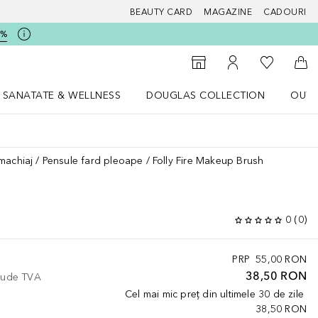
BEAUTY CARD
MAGAZINE
CADOURI
5%
 Douglas
Către List
Către Găsire magazin
Către Contul meu
Căt
SANATATE & WELLNESS
DOUGLAS COLLECTION
OUTL
u Lifestyle
Deschidere meniu SANATATE & WELLNESS
Deschidere meniu Douglas Collectio
machiaj
Pensule fard pleoape
Folly Fire Makeup Brush
0
(
0
)
PRP
55,00 RON
38,50 RON
clude TVA
Cel mai mic preț din ultimele 30 de zile
38,50 RON