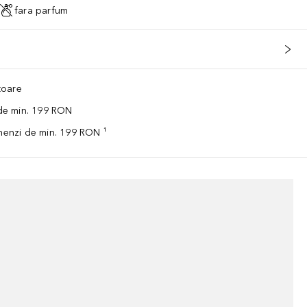
fara parfum
ătoare
 de min. 199 RON
omenzi de min. 199 RON ¹