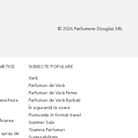
©
2026
Parfumerie Douglas SRL
METICE
SUBIECTE POPULARE
Vară
Parfumuri de Vară
Parfumuri de Vară Femei
manichiura
Parfumuri de Vară Barbati
În siguranță la soare
Frumusețe în format travel
ficarea
Summer Sale
Toamna Parfumuri
. spray de
Sustenabilitate