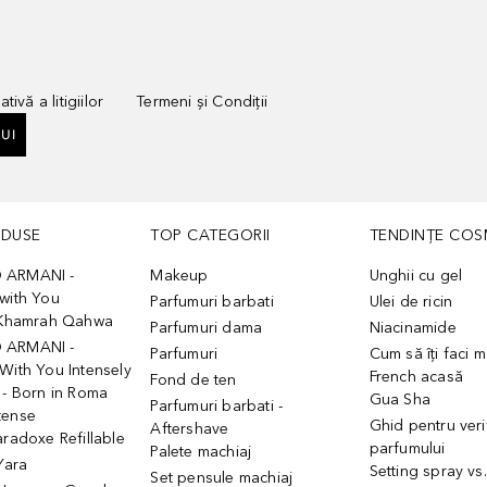
tivă a litigiilor
Termeni și Condiții
UI
ODUSE
TOP CATEGORII
TENDINȚE COS
 ARMANI -
Makeup
Unghii cu gel
with You
Parfumuri barbati
Ulei de ricin
- Khamrah Qahwa
Parfumuri dama
Niacinamide
 ARMANI -
Parfumuri
Cum să îți faci 
With You Intensely
French acasă
Fond de ten
 - Born in Roma
Gua Sha
Parfumuri barbati -
tense
Ghid pentru veri
Aftershave
aradoxe Refillable
parfumului
Palete machiaj
 Yara
Setting spray vs
Set pensule machiaj