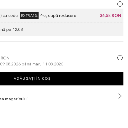
) cu codul
Preț după reducere
36,58 RON
EXTRA5%
ână pe 12.08
0 RON
, 09.08.2026 până mar., 11.08.2026
ADĂUGAȚI ÎN COŞ
tea magazinului