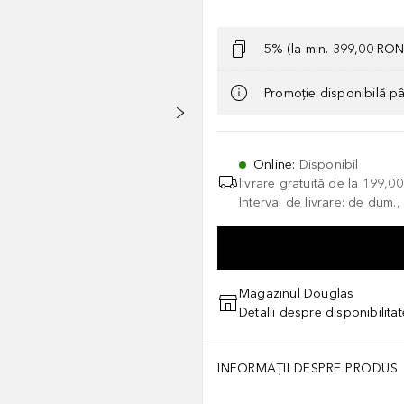
-5% (la min. 399,00 RON
Promoție disponibilă p
Online
:
Disponibil
livrare gratuită de la
199,0
Interval de livrare: de dum.
Magazinul Douglas
Detalii despre disponibilita
INFORMAȚII DESPRE PRODUS