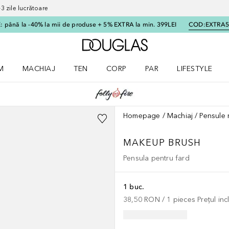
 zile lucrătoare
 până la -40% la mii de produse + 5% EXTRA la min. 399LEI
COD:
EXTRA
Către pagina principală
M
MACHIAJ
TEN
CORP
PAR
LIFESTYLE
dere meniu Parfum
Deschidere meniu Machiaj
Deschidere meniu Ten
Deschidere meniu Corp
Deschidere meniu Par
Deschidere meni
Homepage
Machiaj
Pensule 
MAKEUP BRUSH
Pensula pentru fard
1 buc.
38,50 RON
 / 
1
pieces
Prețul in