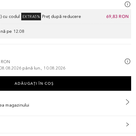
) cu codul
Preț după reducere
69,83 RON
EXTRA5%
ână pe 12.08
0 RON
, 08.08.2026 până lun., 10.08.2026
ADĂUGAȚI ÎN COŞ
tea magazinului