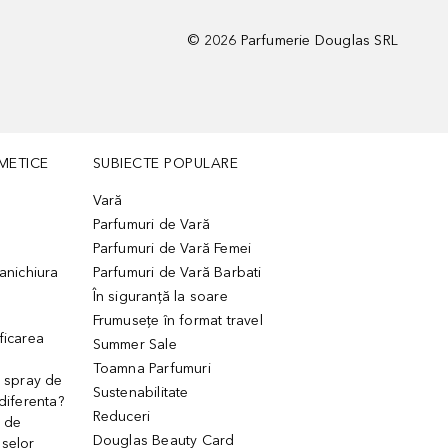
©
2026
Parfumerie Douglas SRL
METICE
SUBIECTE POPULARE
Vară
Parfumuri de Vară
Parfumuri de Vară Femei
manichiura
Parfumuri de Vară Barbati
În siguranță la soare
Frumusețe în format travel
ficarea
Summer Sale
Toamna Parfumuri
. spray de
Sustenabilitate
 diferenta?
Reduceri
 de
Douglas Beauty Card
uselor