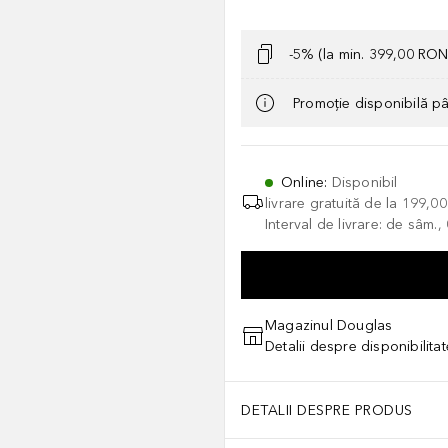
-5% (la min. 399,00 RON
Promoție disponibilă p
Online
:
Disponibil
livrare gratuită de la
199,0
Interval de livrare: de sâm.
Magazinul Douglas
Detalii despre disponibilita
DETALII DESPRE PRODUS