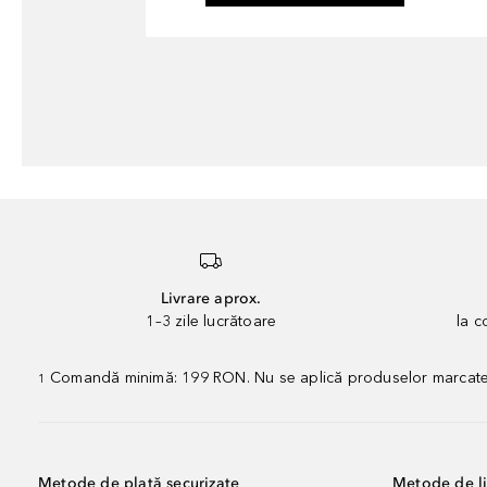
Livrare aprox.
1–3 zile lucrătoare
la 
Comandă minimă: 199 RON. Nu se aplică produselor marcate „P
1
Metode de plată securizate
Metode de li