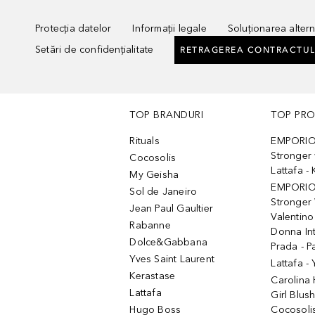
Protecția datelor
Informații legale
Soluționarea alterna
Setări de confidențialitate
RETRAGEREA CONTRACTUL
TOP BRANDURI
TOP PR
Rituals
EMPORIO
Stronger 
Cocosolis
Lattafa 
My Geisha
EMPORIO
Sol de Janeiro
Stronger 
Jean Paul Gaultier
Valentino
Rabanne
Donna In
Dolce&Gabbana
Prada - P
Yves Saint Laurent
Lattafa -
Kerastase
Carolina
Lattafa
Girl Blus
Hugo Boss
Cocosoli