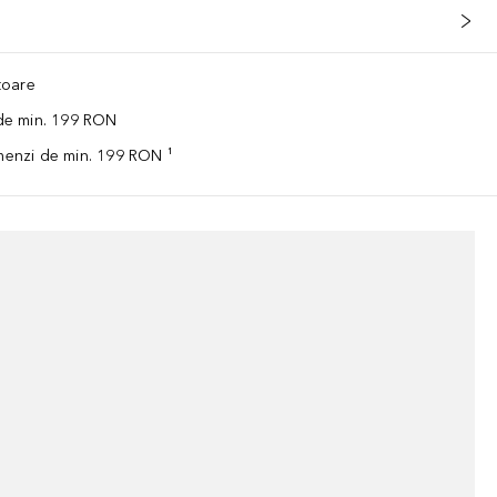
ătoare
 de min. 199 RON
omenzi de min. 199 RON ¹