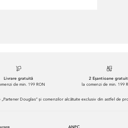
Livrare gratuită
2 Eșantioane gratui
comenzi de min. 199 RON
la comenzi de min. 199 
artener Douglas” și comenzilor alcătuite exclusiv din astfel de pr
vrare
ANPC