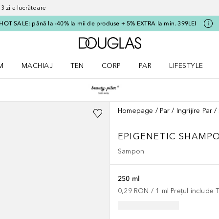
 zile lucrătoare
HOT SALE: până la -40% la mii de produse + 5% EXTRA la min. 399LEI
Către pagina principală
M
MACHIAJ
TEN
CORP
PAR
LIFESTYLE
dere meniu Parfum
Deschidere meniu Machiaj
Deschidere meniu Ten
Deschidere meniu Corp
Deschidere meniu Par
Deschidere meni
Homepage
Par
Ingrijire Par
EPIGENETIC SHAMPO
Sampon
250 ml
0,29 RON
 / 
1
ml
Prețul include