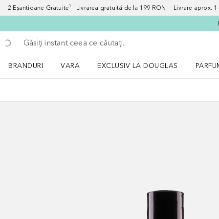
2 Eșantioane Gratuite¹ Livrarea gratuită de la 199 RON Livrare aprox. 1–3
Înapoi
Executați căutarea
BRANDURI
VARA
EXCLUSIV LA DOUGLAS
PARFU
Deschidere meniu BRANDURI
Deschidere meniu VARA
Deschi