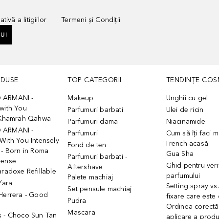
tivă a litigiilor
Termeni și Condiții
UI
ODUSE
TOP CATEGORII
TENDINȚE COS
 ARMANI -
Makeup
Unghii cu gel
with You
Parfumuri barbati
Ulei de ricin
- Khamrah Qahwa
Parfumuri dama
Niacinamide
 ARMANI -
Parfumuri
Cum să îți faci 
With You Intensely
French acasă
Fond de ten
 - Born in Roma
Gua Sha
Parfumuri barbati -
tense
Ghid pentru veri
Aftershave
aradoxe Refillable
parfumului
Palete machiaj
 Yara
Setting spray vs
Set pensule machiaj
 Herrera - Good
fixare care este
Pudra
h
Ordinea corectă
Mascara
s - Choco Sun Tan
aplicare a prod