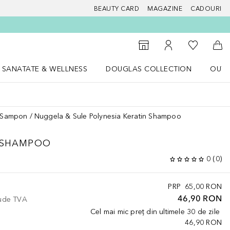
BEAUTY CARD
MAGAZINE
CADOURI
 Douglas
Către List
Către Găsire magazin
Către Contul meu
Căt
SANATATE & WELLNESS
DOUGLAS COLLECTION
OUTL
u Lifestyle
Deschidere meniu SANATATE & WELLNESS
Deschidere meniu Douglas Collectio
Sampon
Nuggela & Sule Polynesia Keratin Shampoo
N SHAMPOO
0
(
0
)
PRP
65,00 RON
46,90 RON
lude TVA
Cel mai mic preț din ultimele 30 de zile
46,90 RON