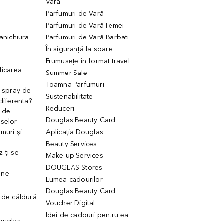
Vară
Parfumuri de Vară
Parfumuri de Vară Femei
manichiura
Parfumuri de Vară Barbati
În siguranță la soare
Frumusețe în format travel
ficarea
Summer Sale
Toamna Parfumuri
. spray de
Sustenabilitate
 diferenta?
Reduceri
 de
Douglas Beauty Card
uselor
muri și
Aplicația Douglas
r
Beauty Services
 ți se
Make-up-Services
DOUGLAS Stores
ene
Lumea cadourilor
Douglas Beauty Card
 de căldură
Voucher Digital
Idei de cadouri pentru ea
Douglas