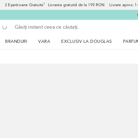
2 Eșantioane Gratuite¹ Livrarea gratuită de la 199 RON Livrare aprox. 1–3
Înapoi
Executați căutarea
BRANDURI
VARA
EXCLUSIV LA DOUGLAS
PARFU
Deschidere meniu BRANDURI
Deschidere meniu VARA
Deschi