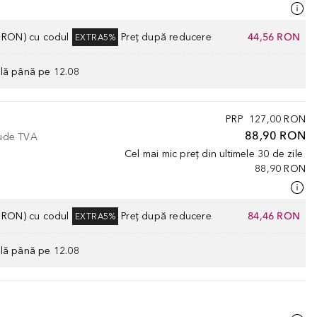
0 RON) cu codul
Preț după reducere
44,56 RON
EXTRA5%
ilă până pe 12.08
PRP
127,00 RON
88,90 RON
lude TVA
Cel mai mic preț din ultimele 30 de zile
88,90 RON
0 RON) cu codul
Preț după reducere
84,46 RON
EXTRA5%
ilă până pe 12.08