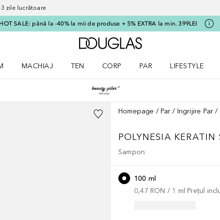
 zile lucrătoare
HOT SALE: până la -40% la mii de produse + 5% EXTRA la min. 399LEI
Către pagina principală
M
MACHIAJ
TEN
CORP
PAR
LIFESTYLE
dere meniu Parfum
Deschidere meniu Machiaj
Deschidere meniu Ten
Deschidere meniu Corp
Deschidere meniu Par
Deschidere meni
Homepage
Par
Ingrijire Par
POLYNESIA KERATI
Sampon
100 ml
0,47 RON
 / 
1
ml
Prețul inc