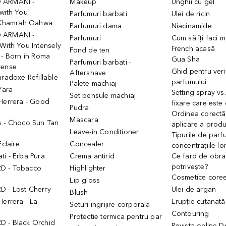
 ARMANI -
Makeup
Unghii cu gel
with You
Parfumuri barbati
Ulei de ricin
- Khamrah Qahwa
Parfumuri dama
Niacinamide
 ARMANI -
Parfumuri
Cum să îți faci 
With You Intensely
French acasă
Fond de ten
 - Born in Roma
Gua Sha
Parfumuri barbati -
tense
Ghid pentru veri
Aftershave
aradoxe Refillable
parfumului
Palete machiaj
 Yara
Setting spray vs
Set pensule machiaj
 Herrera - Good
fixare care este
Pudra
h
Ordinea corectă
Mascara
s - Choco Sun Tan
aplicare a prod
Leave-in Conditioner
Tipurile de parfu
Eclaire
Concealer
concentrațiile lo
i - Erba Pura
Crema antirid
Ce fard de obraz
potrivește?
D - Tobacco
Highlighter
Cosmetice core
Lip gloss
 - Lost Cherry
Ulei de argan
Blush
Herrera - La
Erupție cutanată
Seturi ingrijire corporala
Contouring
Protectie termica pentru par
 - Black Orchid
Revista online 