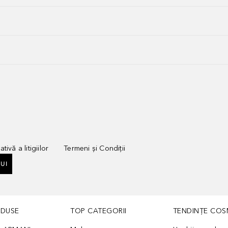
tivă a litigiilor
Termeni și Condiții
UI
ODUSE
TOP CATEGORII
TENDINȚE COS