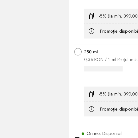
-5% (la min. 399,0
Promoție disponib
250 ml
0,36 RON
 / 
1
ml
Prețul inc
-5% (la min. 399,0
Promoție disponib
Online
:
Disponibil