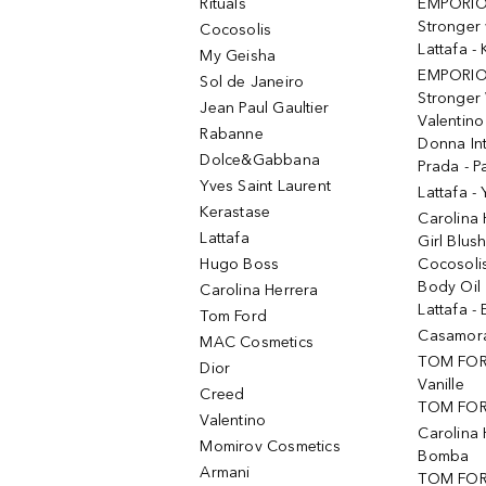
Rituals
EMPORIO
Stronger 
Cocosolis
Lattafa 
My Geisha
EMPORIO
Sol de Janeiro
Stronger 
Jean Paul Gaultier
Valentino
Rabanne
Donna In
Dolce&Gabbana
Prada - P
Yves Saint Laurent
Lattafa -
Kerastase
Carolina
Lattafa
Girl Blus
Hugo Boss
Cocosoli
Body Oil
Carolina Herrera
Lattafa - 
Tom Ford
Casamorat
MAC Cosmetics
TOM FOR
Dior
Vanille
Creed
TOM FORD
Valentino
Carolina 
Momirov Cosmetics
Bomba
Armani
TOM FORD