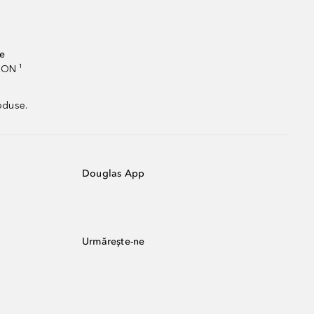
te
RON ¹
oduse.
Douglas App
Urmărește-ne