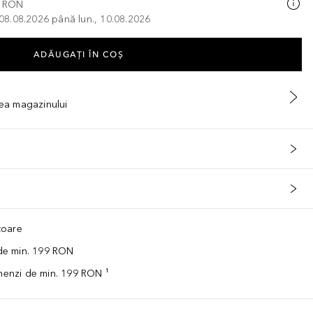
0 RON
, 08.08.2026 până lun., 10.08.2026
ADĂUGAȚI ÎN COŞ
tea magazinului
ătoare
 de min. 199 RON
omenzi de min. 199 RON ¹