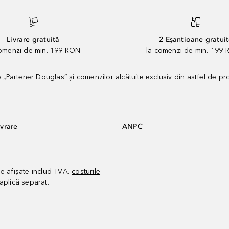
Livrare gratuită
2 Eșantioane gratui
comenzi de min. 199 RON
la comenzi de min. 199 
artener Douglas” și comenzilor alcătuite exclusiv din astfel de pr
vrare
ANPC
le afișate includ TVA.
costurile
aplică separat.