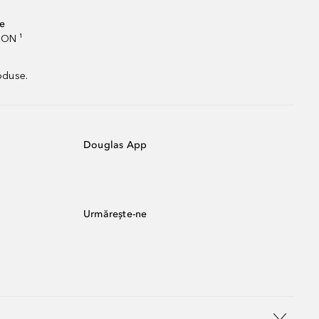
te
RON ¹
oduse.
Douglas App
Urmărește-ne