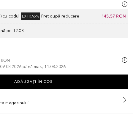
) cu codul
Preț după reducere
145,57 RON
EXTRA5%
ână pe 12.08
0 RON
, 09.08.2026 până mar., 11.08.2026
ADĂUGAȚI ÎN COŞ
tea magazinului