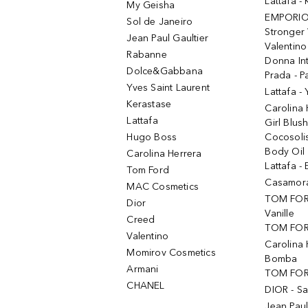
Lattafa 
My Geisha
EMPORIO
Sol de Janeiro
Stronger 
Jean Paul Gaultier
Valentino
Rabanne
Donna In
Dolce&Gabbana
Prada - P
Yves Saint Laurent
Lattafa -
Kerastase
Carolina
Lattafa
Girl Blus
Hugo Boss
Cocosoli
Body Oil
Carolina Herrera
Lattafa - 
Tom Ford
Casamorat
MAC Cosmetics
TOM FOR
Dior
Vanille
Creed
TOM FORD
Valentino
Carolina 
Momirov Cosmetics
Bomba
Armani
TOM FORD
CHANEL
DIOR - Sa
Jean Paul