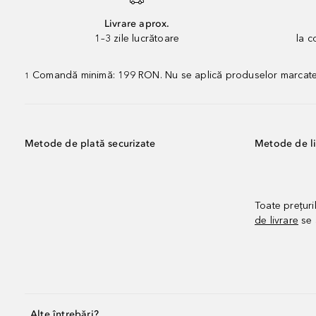
Livrare aprox.
1–3 zile lucrătoare
la 
Comandă minimă: 199 RON. Nu se aplică produselor marcate „P
1
Metode de plată securizate
Metode de li
Toate prețuri
de livrare
se 
Alte întrebări?