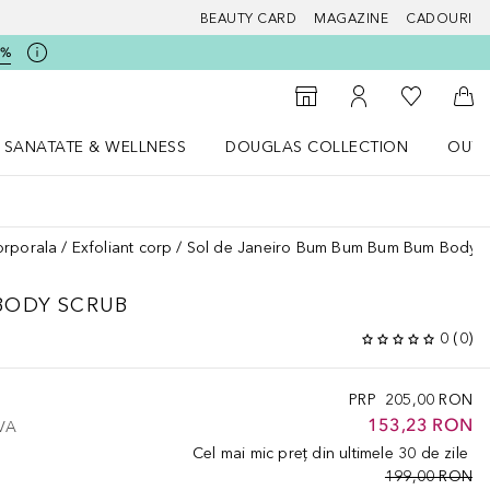
BEAUTY CARD
MAGAZINE
CADOURI
5%
 Douglas
Către List
Către Găsire magazin
Către Contul meu
Căt
SANATATE & WELLNESS
DOUGLAS COLLECTION
OUTL
u Lifestyle
Deschidere meniu SANATATE & WELLNESS
Deschidere meniu Douglas Collectio
orporala
Exfoliant corp
Sol de Janeiro Bum Bum Bum Bum Body 
BODY SCRUB
0
(
0
)
PRP
205,00 RON
153,23 RON
TVA
Cel mai mic preț din ultimele 30 de zile
199,00 RON