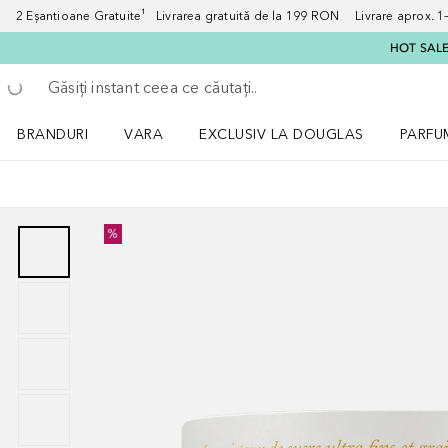
2 Eșantioane Gratuite¹ Livrarea gratuită de la 199 RON Livrare aprox. 1–3
HOT SALE:
Înapoi
Executați căutarea
BRANDURI
VARA
EXCLUSIV LA DOUGLAS
PARFU
Deschidere meniu BRANDURI
Deschidere meniu VARA
Deschi
%