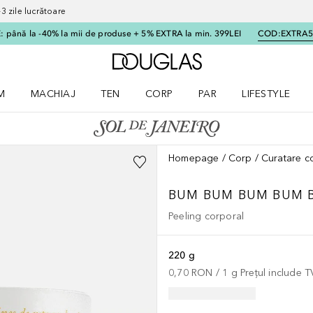
 zile lucrătoare
 până la -40% la mii de produse + 5% EXTRA la min. 399LEI
COD:
EXTRA
Către pagina principală
M
MACHIAJ
TEN
CORP
PAR
LIFESTYLE
dere meniu Parfum
Deschidere meniu Machiaj
Deschidere meniu Ten
Deschidere meniu Corp
Deschidere meniu Par
Deschidere meni
Homepage
Corp
Curatare c
BUM BUM
BUM BUM 
Peeling corporal
220 g
0,70 RON
 / 
1
g
Prețul include 