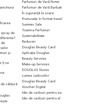
Parfumuri de Vară Femei
manichiura
Parfumuri de Vară Barbati
În siguranță la soare
Frumusețe în format travel
ficarea
Summer Sale
Toamna Parfumuri
. spray de
Sustenabilitate
 diferenta?
Reduceri
 de
Douglas Beauty Card
uselor
muri și
Aplicația Douglas
r
Beauty Services
 ți se
Make-up-Services
DOUGLAS Stores
ene
Lumea cadourilor
Douglas Beauty Card
 de căldură
Voucher Digital
Idei de cadouri pentru ea
Douglas
Idei de cadouri pentru el
ivește