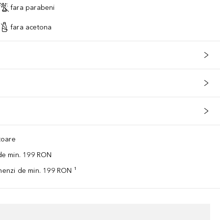
fara parabeni
fara acetona
ătoare
 de min. 199 RON
omenzi de min. 199 RON ¹