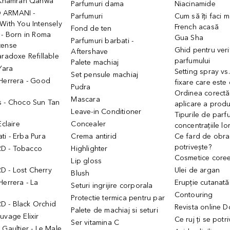
- Khamrah Qahwa
Parfumuri dama
Niacinamide
 ARMANI -
Parfumuri
Cum să îți faci 
With You Intensely
French acasă
Fond de ten
 - Born in Roma
Gua Sha
Parfumuri barbati -
tense
Ghid pentru veri
Aftershave
aradoxe Refillable
parfumului
Palete machiaj
 Yara
Setting spray vs
Set pensule machiaj
 Herrera - Good
fixare care este
Pudra
h
Ordinea corectă
Mascara
s - Choco Sun Tan
aplicare a prod
Leave-in Conditioner
Tipurile de parfu
Eclaire
Concealer
concentrațiile lo
i - Erba Pura
Crema antirid
Ce fard de obraz
potrivește?
D - Tobacco
Highlighter
Cosmetice core
Lip gloss
 - Lost Cherry
Ulei de argan
Blush
Herrera - La
Erupție cutanată
Seturi ingrijire corporala
Contouring
Protectie termica pentru par
 - Black Orchid
Revista online 
Palete de machiaj si seturi
uvage Elixir
Ce ruj ți se potr
Ser vitamina C
 Gaultier - Le Male