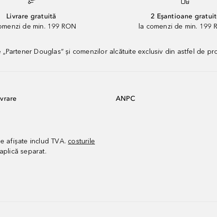
Livrare gratuită
2 Eșantioane gratui
comenzi de min. 199 RON
la comenzi de min. 199 
artener Douglas” și comenzilor alcătuite exclusiv din astfel de pr
vrare
ANPC
le afișate includ TVA.
costurile
aplică separat.