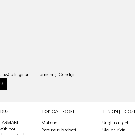
tivă a litigiilor
Termeni și Condiții
UI
ODUSE
TOP CATEGORII
TENDINȚE COS
 ARMANI -
Makeup
Unghii cu gel
with You
Parfumuri barbati
Ulei de ricin