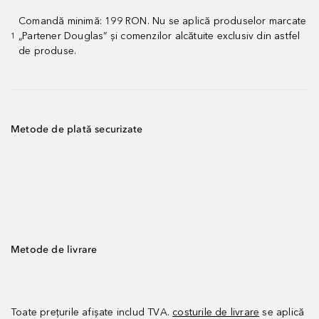
Comandă minimă: 199 RON. Nu se aplică produselor marcate
„Partener Douglas” și comenzilor alcătuite exclusiv din astfel
1
de produse.
Metode de plată securizate
Metode de livrare
Toate prețurile afișate includ TVA.
costurile de livrare
se aplică