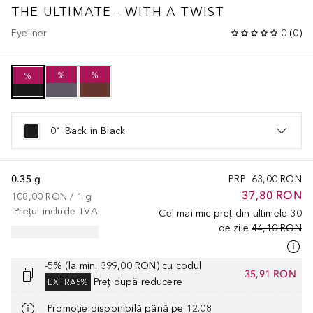
THE ULTIMATE - WITH A TWIST
Eyeliner
0
(
0
)
%
%
%
01 Back in Black
0.35 g
PRP
63,00 RON
37,80 RON
108,00 RON
 / 
1
g
Prețul include TVA
Cel mai mic preț din ultimele 30
de zile
44,10 RON
-5% (la min. 399,00 RON) cu codul
35,91 RON
Preț după reducere
EXTRA5%
Promoție disponibilă până pe 12.08