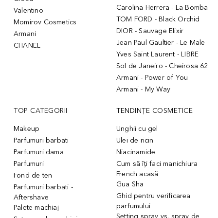
Carolina Herrera - La Bomba
Valentino
TOM FORD - Black Orchid
Momirov Cosmetics
DIOR - Sauvage Elixir
Armani
Jean Paul Gaultier - Le Male
CHANEL
Yves Saint Laurent - LIBRE
Sol de Janeiro - Cheirosa 62
Armani - Power of You
Armani - My Way
TOP CATEGORII
TENDINȚE COSMETICE
Makeup
Unghii cu gel
Parfumuri barbati
Ulei de ricin
Parfumuri dama
Niacinamide
Parfumuri
Cum să îți faci manichiura
French acasă
Fond de ten
Gua Sha
Parfumuri barbati -
Ghid pentru verificarea
Aftershave
parfumului
Palete machiaj
Setting spray vs. spray de