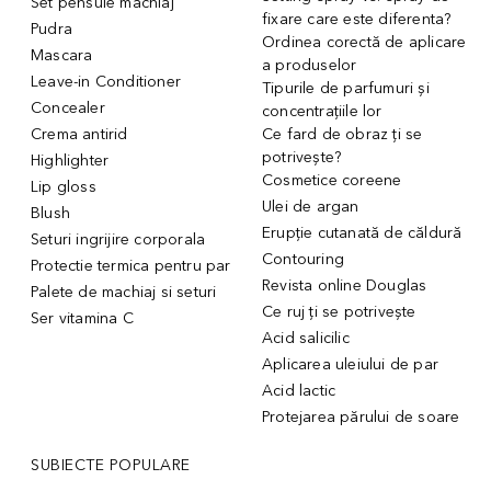
Set pensule machiaj
fixare care este diferenta?
Pudra
Ordinea corectă de aplicare
Mascara
a produselor
Leave-in Conditioner
Tipurile de parfumuri și
Concealer
concentrațiile lor
Crema antirid
Ce fard de obraz ți se
potrivește?
Highlighter
Cosmetice coreene
Lip gloss
Ulei de argan
Blush
Erupție cutanată de căldură
Seturi ingrijire corporala
Contouring
Protectie termica pentru par
Revista online Douglas
Palete de machiaj si seturi
Ce ruj ți se potrivește
Ser vitamina C
Acid salicilic
Aplicarea uleiului de par
Acid lactic
Protejarea părului de soare
SUBIECTE POPULARE