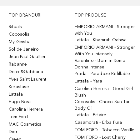
TOP BRANDURI
TOP PRODUSE
Rituals
EMPORIO ARMANI - Stronger
with You
Cocosolis
Lattafa - Khamrah Qahwa
My Geisha
EMPORIO ARMANI - Stronger
Sol de Janeiro
With You Intensely
Jean Paul Gaultier
Valentino - Born in Roma
Rabanne
Donna Intense
Dolce&Gabbana
Prada - Paradoxe Refillable
Yves Saint Laurent
Lattafa - Yara
Kerastase
Carolina Herrera - Good Girl
Lattafa
Blush
Hugo Boss
Cocosolis - Choco Sun Tan
Body Oil
Carolina Herrera
Lattafa - Eclaire
Tom Ford
Casamorati - Erba Pura
MAC Cosmetics
TOM FORD - Tobacco Vanille
Dior
TOM FORD - Lost Cherry
Creed