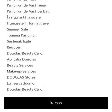
Parfumuri de Vară Femei
Parfumuri de Vară Barbati
În siguranță la soare
Frumusețe în format travel
Summer Sale
Toamna Parfumuri
Sustenabilitate
Reduceri
Douglas Beauty Card
Aplicația Douglas
Beauty Services
Make-up-Services
DOUGLAS Stores
Lumea cadourilor
Douglas Beauty Card
Voucher Digital
Idei de cadouri pentru ea
ÎN COȘ
Idei de cadouri pentru el