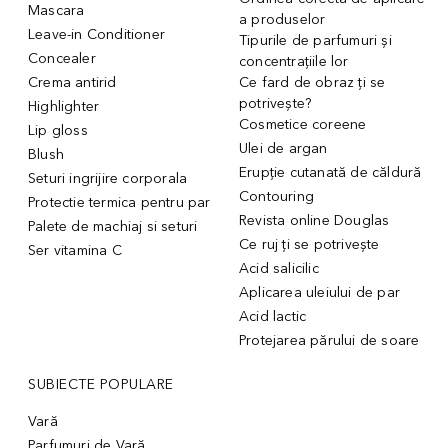
Mascara
a produselor
Leave-in Conditioner
Tipurile de parfumuri și
Concealer
concentrațiile lor
Crema antirid
Ce fard de obraz ți se
potrivește?
Highlighter
Cosmetice coreene
Lip gloss
Ulei de argan
Blush
Erupție cutanată de căldură
Seturi ingrijire corporala
Contouring
Protectie termica pentru par
Revista online Douglas
Palete de machiaj si seturi
Ce ruj ți se potrivește
Ser vitamina C
Acid salicilic
Aplicarea uleiului de par
Acid lactic
Protejarea părului de soare
SUBIECTE POPULARE
Vară
Parfumuri de Vară