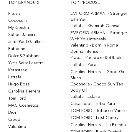
TOP BRANDURI
TOP PRODUSE
Rituals
EMPORIO ARMANI - Stronger
with You
Cocosolis
Lattafa - Khamrah Qahwa
My Geisha
EMPORIO ARMANI - Stronger
Sol de Janeiro
With You Intensely
Jean Paul Gaultier
Valentino - Born in Roma
Rabanne
Donna Intense
Dolce&Gabbana
Prada - Paradoxe Refillable
Yves Saint Laurent
Lattafa - Yara
Kerastase
Carolina Herrera - Good Girl
Lattafa
Blush
Hugo Boss
Cocosolis - Choco Sun Tan
Body Oil
Carolina Herrera
Lattafa - Eclaire
Tom Ford
Casamorati - Erba Pura
MAC Cosmetics
TOM FORD - Tobacco Vanille
Dior
TOM FORD - Lost Cherry
Creed
Carolina Herrera - La Bomba
Valentino
TOM FORD - Black Orchid