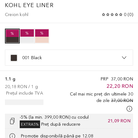
KOHL EYE LINER
Creion kohl
0
(
0
)
%
%
%
001 Black
1.1 g
PRP
37,00 RON
22,20 RON
20,18 RON
 / 
1
g
Prețul include TVA
Cel mai mic preț din ultimele 30
de zile
37,00 RON
-5% (la min. 399,00 RON) cu codul
21,09 RON
Preț după reducere
EXTRA5%
Promoție disponibilă până pe 12.08