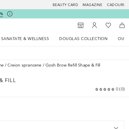
BEAUTY CARD
MAGAZINE
CADOURI
5%
 Douglas
Către List
Către Găsire magazin
Către Contul meu
Căt
SANATATE & WELLNESS
DOUGLAS COLLECTION
OUTL
u Lifestyle
Deschidere meniu SANATATE & WELLNESS
Deschidere meniu Douglas Collectio
ne
Creion sprancene
Gosh Brow Refill Shape & Fill
& FILL
0
(
0
)