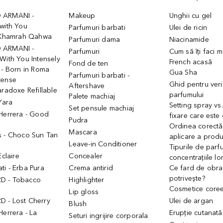
 ARMANI -
Makeup
Unghii cu gel
with You
Parfumuri barbati
Ulei de ricin
- Khamrah Qahwa
Parfumuri dama
Niacinamide
 ARMANI -
Parfumuri
Cum să îți faci 
With You Intensely
French acasă
Fond de ten
 - Born in Roma
Gua Sha
Parfumuri barbati -
tense
Ghid pentru veri
Aftershave
aradoxe Refillable
parfumului
Palete machiaj
 Yara
Setting spray vs
Set pensule machiaj
 Herrera - Good
fixare care este
Pudra
h
Ordinea corectă
Mascara
s - Choco Sun Tan
aplicare a prod
Leave-in Conditioner
Tipurile de parfu
Eclaire
Concealer
concentrațiile lo
i - Erba Pura
Crema antirid
Ce fard de obraz
potrivește?
D - Tobacco
Highlighter
Cosmetice core
Lip gloss
 - Lost Cherry
Ulei de argan
Blush
Herrera - La
Erupție cutanată
Seturi ingrijire corporala