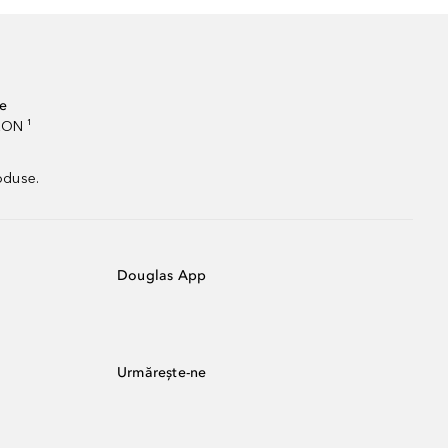
te
RON ¹
oduse.
Douglas App
Urmărește-ne