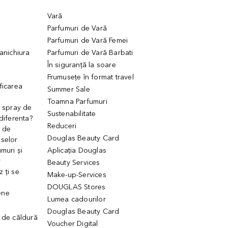
Vară
Parfumuri de Vară
Parfumuri de Vară Femei
manichiura
Parfumuri de Vară Barbati
În siguranță la soare
Frumusețe în format travel
ficarea
Summer Sale
Toamna Parfumuri
. spray de
Sustenabilitate
 diferenta?
Reduceri
 de
Douglas Beauty Card
uselor
muri și
Aplicația Douglas
r
Beauty Services
 ți se
Make-up-Services
DOUGLAS Stores
ene
Lumea cadourilor
Douglas Beauty Card
 de căldură
Voucher Digital