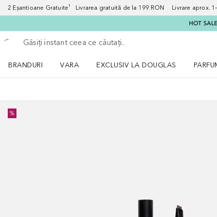
2 Eșantioane Gratuite¹ Livrarea gratuită de la 199 RON Livrare aprox. 1–3
HOT SALE:
Înapoi
Executați căutarea
BRANDURI
VARA
EXCLUSIV LA DOUGLAS
PARFU
Deschidere meniu BRANDURI
Deschidere meniu VARA
Deschi
%