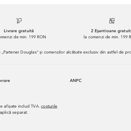
Livrare gratuită
2 Eșantioane gratui
comenzi de min. 199 RON
la comenzi de min. 199 
artener Douglas” și comenzilor alcătuite exclusiv din astfel de pr
vrare
ANPC
le afișate includ TVA.
costurile
aplică separat.