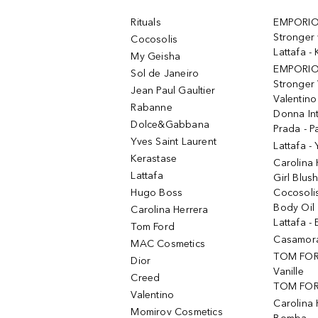
Rituals
EMPORIO
Stronger 
Cocosolis
Lattafa 
My Geisha
EMPORIO
Sol de Janeiro
Stronger 
Jean Paul Gaultier
Valentino
Rabanne
Donna In
Dolce&Gabbana
Prada - P
Yves Saint Laurent
Lattafa -
Kerastase
Carolina
Lattafa
Girl Blus
Hugo Boss
Cocosoli
Body Oil
Carolina Herrera
Lattafa - 
Tom Ford
Casamorat
MAC Cosmetics
TOM FOR
Dior
Vanille
Creed
TOM FORD
Valentino
Carolina 
Momirov Cosmetics