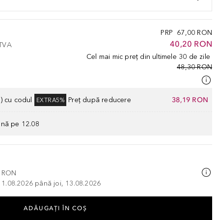
PRP
67,00 RON
40,20 RON
 TVA
Cel mai mic preț din ultimele 30 de zile
48,30 RON
) cu codul
Preț după reducere
38,19 RON
EXTRA5%
ână pe 12.08
0 RON
, 11.08.2026 până joi, 13.08.2026
ADĂUGAȚI ÎN COŞ