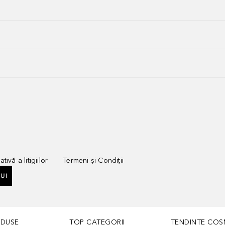
tivă a litigiilor
Termeni și Condiții
UI
ODUSE
TOP CATEGORII
TENDINȚE COS