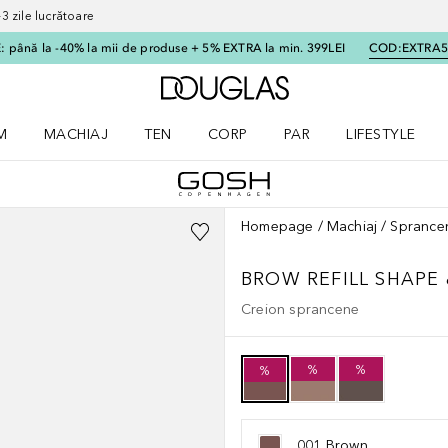
 zile lucrătoare
 până la -40% la mii de produse + 5% EXTRA la min. 399LEI
COD:
EXTRA
Către pagina principală
M
MACHIAJ
TEN
CORP
PAR
LIFESTYLE
dere meniu Parfum
Deschidere meniu Machiaj
Deschidere meniu Ten
Deschidere meniu Corp
Deschidere meniu Par
Deschidere meni
Homepage
Machiaj
Sprance
BROW REFILL SHAPE 
Creion sprancene
%
%
%
001 Brown