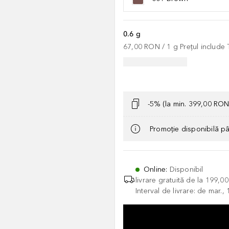
0.6 g
67,00 RON
 / 
1
g
Prețul include
-5% (la min. 399,00 RON
Promoție disponibilă p
Online
:
Disponibil
livrare gratuită de la
199,0
Interval de livrare: de mar.