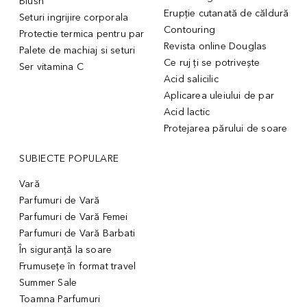
Blush
Erupție cutanată de căldură
Seturi ingrijire corporala
Contouring
Protectie termica pentru par
Revista online Douglas
Palete de machiaj si seturi
Ce ruj ți se potrivește
Ser vitamina C
Acid salicilic
Aplicarea uleiului de par
Acid lactic
Protejarea părului de soare
SUBIECTE POPULARE
Vară
Parfumuri de Vară
Parfumuri de Vară Femei
Parfumuri de Vară Barbati
În siguranță la soare
Frumusețe în format travel
Summer Sale
Toamna Parfumuri