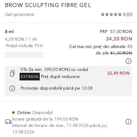
BROW SCULPTING FIBRE GEL
Gel sprancene
0
(
0
)
8 ml
PRP
57,00 RON
34,20 RON
4,28 RON
 / 
1
ml
Prețul include TVA
Cel mai mic preț din ultimele 30
de zile
41,30 RON
-5% (la min. 399,00 RON) cu codul
32,49 RON
Preț după reducere
EXTRA5%
Promoție disponibilă până pe 12.08
Online
:
Disponibil
livrare gratuită de la
199,00 RON
Interval de livrare: de mar., 11.08.2026 până joi,
13.08.2026