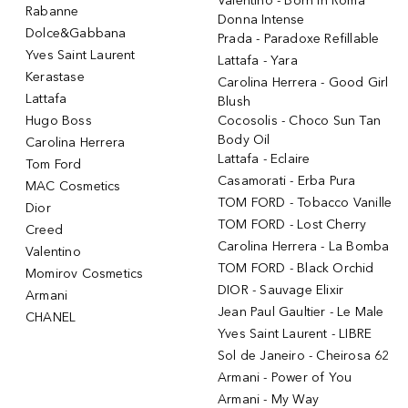
Valentino - Born in Roma
Rabanne
Donna Intense
Dolce&Gabbana
Prada - Paradoxe Refillable
Yves Saint Laurent
Lattafa - Yara
Kerastase
Carolina Herrera - Good Girl
Lattafa
Blush
Hugo Boss
Cocosolis - Choco Sun Tan
Body Oil
Carolina Herrera
Lattafa - Eclaire
Tom Ford
Casamorati - Erba Pura
MAC Cosmetics
TOM FORD - Tobacco Vanille
Dior
TOM FORD - Lost Cherry
Creed
Carolina Herrera - La Bomba
Valentino
TOM FORD - Black Orchid
Momirov Cosmetics
DIOR - Sauvage Elixir
Armani
Jean Paul Gaultier - Le Male
CHANEL
Yves Saint Laurent - LIBRE
Sol de Janeiro - Cheirosa 62
Armani - Power of You
Armani - My Way