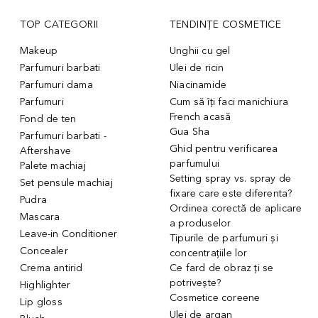
TOP CATEGORII
TENDINȚE COSMETICE
Makeup
Unghii cu gel
Parfumuri barbati
Ulei de ricin
Parfumuri dama
Niacinamide
Parfumuri
Cum să îți faci manichiura
French acasă
Fond de ten
Gua Sha
Parfumuri barbati -
Ghid pentru verificarea
Aftershave
parfumului
Palete machiaj
Setting spray vs. spray de
Set pensule machiaj
fixare care este diferenta?
Pudra
Ordinea corectă de aplicare
Mascara
a produselor
Leave-in Conditioner
Tipurile de parfumuri și
Concealer
concentrațiile lor
Crema antirid
Ce fard de obraz ți se
potrivește?
Highlighter
Cosmetice coreene
Lip gloss
Ulei de argan