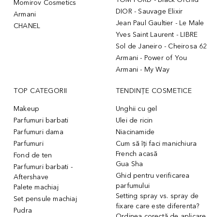
Momirov Cosmetics
DIOR - Sauvage Elixir
Armani
Jean Paul Gaultier - Le Male
CHANEL
Yves Saint Laurent - LIBRE
Sol de Janeiro - Cheirosa 62
Armani - Power of You
Armani - My Way
TOP CATEGORII
TENDINȚE COSMETICE
Makeup
Unghii cu gel
Parfumuri barbati
Ulei de ricin
Parfumuri dama
Niacinamide
Parfumuri
Cum să îți faci manichiura
French acasă
Fond de ten
Gua Sha
Parfumuri barbati -
Ghid pentru verificarea
Aftershave
parfumului
Palete machiaj
Setting spray vs. spray de
Set pensule machiaj
fixare care este diferenta?
Pudra
Ordinea corectă de aplicare