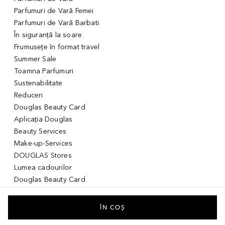
Parfumuri de Vară Femei
Parfumuri de Vară Barbati
În siguranță la soare
Frumusețe în format travel
Summer Sale
Toamna Parfumuri
Sustenabilitate
Reduceri
Douglas Beauty Card
Aplicația Douglas
Beauty Services
Make-up-Services
DOUGLAS Stores
Lumea cadourilor
Douglas Beauty Card
Voucher Digital
Idei de cadouri pentru ea
ÎN COȘ
Idei de cadouri pentru el