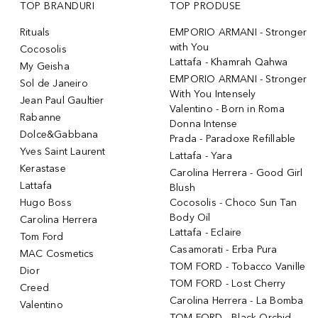
TOP BRANDURI
TOP PRODUSE
Rituals
EMPORIO ARMANI - Stronger
with You
Cocosolis
Lattafa - Khamrah Qahwa
My Geisha
EMPORIO ARMANI - Stronger
Sol de Janeiro
With You Intensely
Jean Paul Gaultier
Valentino - Born in Roma
Rabanne
Donna Intense
Dolce&Gabbana
Prada - Paradoxe Refillable
Yves Saint Laurent
Lattafa - Yara
Kerastase
Carolina Herrera - Good Girl
Lattafa
Blush
Hugo Boss
Cocosolis - Choco Sun Tan
Body Oil
Carolina Herrera
Lattafa - Eclaire
Tom Ford
Casamorati - Erba Pura
MAC Cosmetics
TOM FORD - Tobacco Vanille
Dior
TOM FORD - Lost Cherry
Creed
Carolina Herrera - La Bomba
Valentino
TOM FORD - Black Orchid