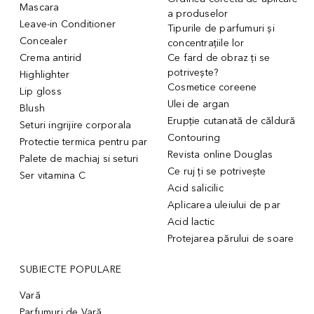
Mascara
a produselor
Leave-in Conditioner
Tipurile de parfumuri și
Concealer
concentrațiile lor
Crema antirid
Ce fard de obraz ți se
potrivește?
Highlighter
Cosmetice coreene
Lip gloss
Ulei de argan
Blush
Erupție cutanată de căldură
Seturi ingrijire corporala
Contouring
Protectie termica pentru par
Revista online Douglas
Palete de machiaj si seturi
Ce ruj ți se potrivește
Ser vitamina C
Acid salicilic
Aplicarea uleiului de par
Acid lactic
Protejarea părului de soare
SUBIECTE POPULARE
Vară
Parfumuri de Vară