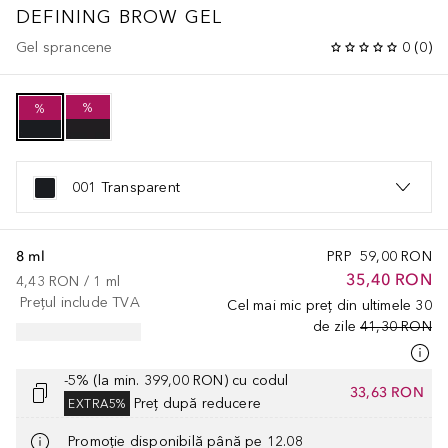
DEFINING BROW GEL
Gel sprancene
0
(
0
)
%
%
001 Transparent
8 ml
PRP
59,00 RON
35,40 RON
4,43 RON
 / 
1
ml
Prețul include TVA
Cel mai mic preț din ultimele 30
de zile
41,30 RON
-5% (la min. 399,00 RON) cu codul
33,63 RON
Preț după reducere
EXTRA5%
Promoție disponibilă până pe 12.08