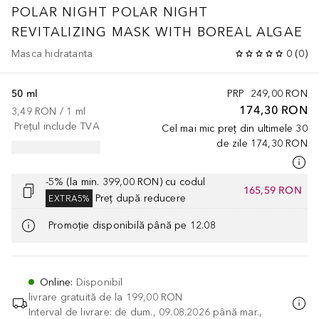
POLAR NIGHT
POLAR NIGHT
REVITALIZING MASK WITH BOREAL ALGAE
Masca hidratanta
0
(
0
)
50 ml
PRP
249,00 RON
174,30 RON
3,49 RON
 / 
1
ml
Prețul include TVA
Cel mai mic preț din ultimele 30
de zile
174,30 RON
-5% (la min. 399,00 RON) cu codul
165,59 RON
Preț după reducere
EXTRA5%
Promoție disponibilă până pe 12.08
Online
:
Disponibil
livrare gratuită de la
199,00 RON
Interval de livrare: de dum., 09.08.2026 până mar.,