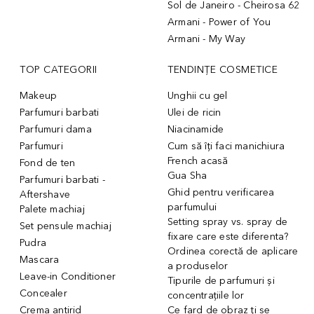
Sol de Janeiro - Cheirosa 62
Armani - Power of You
Armani - My Way
TOP CATEGORII
TENDINȚE COSMETICE
Makeup
Unghii cu gel
Parfumuri barbati
Ulei de ricin
Parfumuri dama
Niacinamide
Parfumuri
Cum să îți faci manichiura
French acasă
Fond de ten
Gua Sha
Parfumuri barbati -
Ghid pentru verificarea
Aftershave
parfumului
Palete machiaj
Setting spray vs. spray de
Set pensule machiaj
fixare care este diferenta?
Pudra
Ordinea corectă de aplicare
Mascara
a produselor
Leave-in Conditioner
Tipurile de parfumuri și
Concealer
concentrațiile lor
Crema antirid
Ce fard de obraz ți se