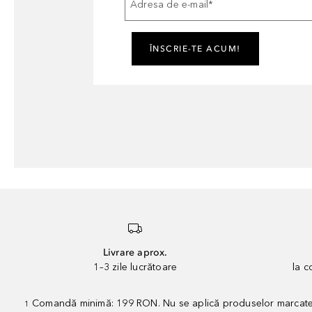
Adresa de e-mail
*
ÎNSCRIE-TE ACUM!
Livrare aprox.
1–3 zile lucrătoare
la 
Comandă minimă: 199 RON. Nu se aplică produselor marcate „P
1