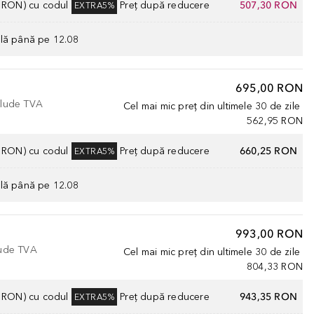
0 RON) cu codul
Preț după reducere
507,30 RON
EXTRA5%
ilă până pe 12.08
695,00 RON
nclude TVA
Cel mai mic preț din ultimele 30 de zile
562,95 RON
0 RON) cu codul
Preț după reducere
660,25 RON
EXTRA5%
ilă până pe 12.08
993,00 RON
lude TVA
Cel mai mic preț din ultimele 30 de zile
804,33 RON
0 RON) cu codul
Preț după reducere
943,35 RON
EXTRA5%