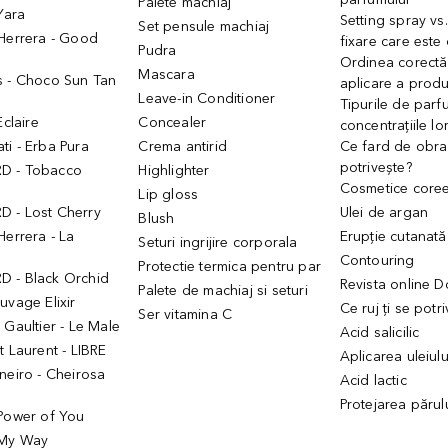
Palete machiaj
 Yara
Setting spray vs
Set pensule machiaj
 Herrera - Good
fixare care este
Pudra
h
Ordinea corectă
Mascara
s - Choco Sun Tan
aplicare a prod
Leave-in Conditioner
Tipurile de parfu
Eclaire
Concealer
concentrațiile lo
i - Erba Pura
Crema antirid
Ce fard de obraz
potrivește?
D - Tobacco
Highlighter
Cosmetice core
Lip gloss
 - Lost Cherry
Ulei de argan
Blush
Herrera - La
Erupție cutanată
Seturi ingrijire corporala
Contouring
Protectie termica pentru par
 - Black Orchid
Revista online 
Palete de machiaj si seturi
uvage Elixir
Ce ruj ți se potr
Ser vitamina C
 Gaultier - Le Male
Acid salicilic
t Laurent - LIBRE
Aplicarea uleiul
neiro - Cheirosa
Acid lactic
Protejarea părul
 Power of You
 My Way