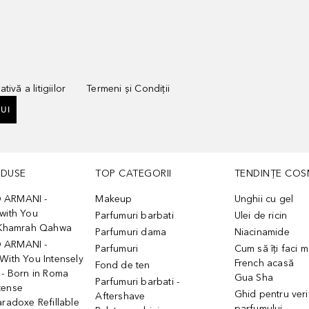
tivă a litigiilor
Termeni și Condiții
UI
ODUSE
TOP CATEGORII
TENDINȚE COS
 ARMANI -
Makeup
Unghii cu gel
with You
Parfumuri barbati
Ulei de ricin
- Khamrah Qahwa
Parfumuri dama
Niacinamide
 ARMANI -
Parfumuri
Cum să îți faci 
With You Intensely
French acasă
Fond de ten
 - Born in Roma
Gua Sha
Parfumuri barbati -
tense
Ghid pentru veri
Aftershave
aradoxe Refillable
parfumului