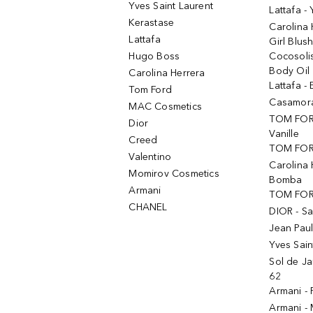
Yves Saint Laurent
Lattafa -
Kerastase
Carolina
Lattafa
Girl Blus
Hugo Boss
Cocosoli
Body Oil
Carolina Herrera
Lattafa - 
Tom Ford
Casamorat
MAC Cosmetics
TOM FOR
Dior
Vanille
Creed
TOM FORD
Valentino
Carolina 
Momirov Cosmetics
Bomba
Armani
TOM FORD
CHANEL
DIOR - Sa
Jean Paul
Yves Sain
Sol de Ja
62
Armani -
Armani -