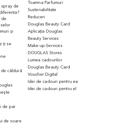
Toamna Parfumuri
. spray de
Sustenabilitate
 diferenta?
Reduceri
 de
Douglas Beauty Card
uselor
muri și
Aplicația Douglas
r
Beauty Services
 ți se
Make-up-Services
DOUGLAS Stores
ene
Lumea cadourilor
Douglas Beauty Card
 de căldură
Voucher Digital
Idei de cadouri pentru ea
Douglas
Idei de cadouri pentru el
ivește
ui de par
ui de soare