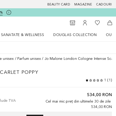
BEAUTY CARD
MAGAZINE
CADOURI
5%
 Douglas
Către List
Către Găsire magazin
Către Contul meu
Căt
SANATATE & WELLNESS
DOUGLAS COLLECTION
OUTL
u Lifestyle
Deschidere meniu SANATATE & WELLNESS
Deschidere meniu Douglas Collectio
e unisex
Parfum unisex
Jo Malone London Cologne Intense Scarl
SCARLET POPPY
1
(
1
)
534,00 RON
nclude TVA
Cel mai mic preț din ultimele 30 de zile
534,00 RON