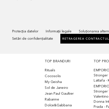
Protecția datelor
Informații legale
Soluționarea alterna
Setări de confidențialitate
RETRAGEREA CONTRACTUL
TOP BRANDURI
TOP PR
Rituals
EMPORIO
Stronger 
Cocosolis
Lattafa 
My Geisha
EMPORIO
Sol de Janeiro
Stronger 
Jean Paul Gaultier
Valentino
Rabanne
Donna In
Dolce&Gabbana
Prada - P