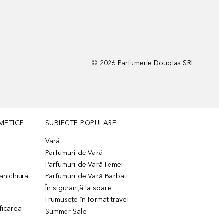
©
2026
Parfumerie Douglas SRL
METICE
SUBIECTE POPULARE
Vară
Parfumuri de Vară
Parfumuri de Vară Femei
manichiura
Parfumuri de Vară Barbati
În siguranță la soare
Frumusețe în format travel
ficarea
Summer Sale