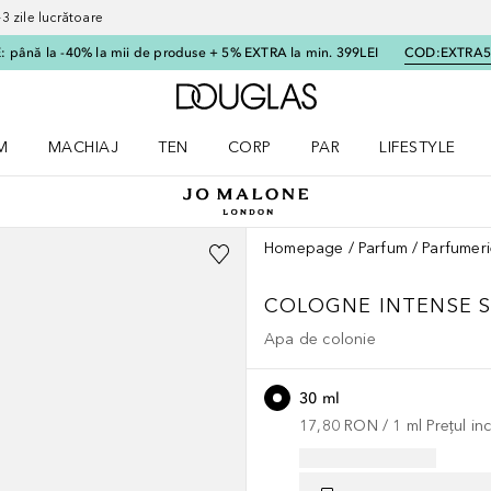
 zile lucrătoare
 până la -40% la mii de produse + 5% EXTRA la min. 399LEI
COD:
EXTRA
Către pagina principală
M
MACHIAJ
TEN
CORP
PAR
LIFESTYLE
dere meniu Parfum
Deschidere meniu Machiaj
Deschidere meniu Ten
Deschidere meniu Corp
Deschidere meniu Par
Deschidere meni
Homepage
Parfum
Parfumeri
COLOGNE INTENSE
Apa de colonie
30 ml
17,80 RON
 / 
1
ml
Prețul i