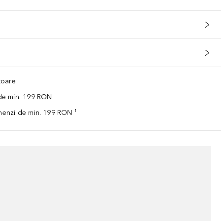
ătoare
 de min. 199 RON
omenzi de min. 199 RON ¹