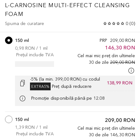
L-CARNOSINE
MULTI-EFFECT CLEANSING
FOAM
Spuma de curatare
0
(
0
)
150 ml
PRP
209,00 RON
146,30 RON
0,98 RON
 / 
1
ml
Prețul include TVA
Cel mai mic preț din ultimele
30 de zile
209,00 RON
-5% (la min. 399,00 RON) cu codul
138,99 RON
Preț după reducere
EXTRA5%
Promoție disponibilă până pe 12.08
150 ml
209,00 RON
1,39 RON
 / 
1
ml
Cel mai mic preț din ultimele
Prețul include TVA
30 de zile
146,30 RON