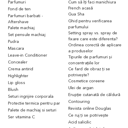
Parfumuri
Cum să îți faci manichiura
French acasă
Fond de ten
Gua Sha
Parfumuri barbati -
Ghid pentru verificarea
Aftershave
parfumului
Palete machiaj
Setting spray vs. spray de
Set pensule machiaj
fixare care este diferenta?
Pudra
Ordinea corectă de aplicare
Mascara
a produselor
Leave-in Conditioner
Tipurile de parfumuri și
Concealer
concentrațiile lor
Crema antirid
Ce fard de obraz ți se
potrivește?
Highlighter
Cosmetice coreene
Lip gloss
Ulei de argan
Blush
Erupție cutanată de căldură
Seturi ingrijire corporala
Contouring
Protectie termica pentru par
Revista online Douglas
Palete de machiaj si seturi
Ce ruj ți se potrivește
Ser vitamina C
Acid salicilic