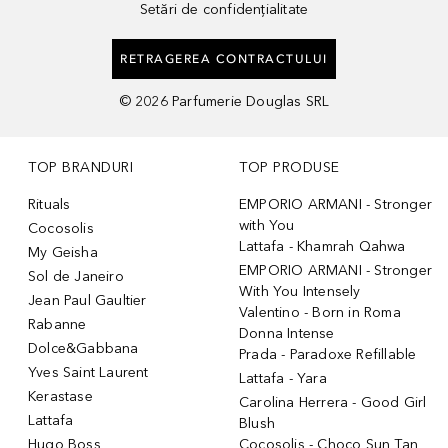
Setări de confidențialitate
RETRAGEREA CONTRACTULUI
©
2026
Parfumerie Douglas SRL
TOP BRANDURI
TOP PRODUSE
Rituals
EMPORIO ARMANI - Stronger
with You
Cocosolis
Lattafa - Khamrah Qahwa
My Geisha
EMPORIO ARMANI - Stronger
Sol de Janeiro
With You Intensely
Jean Paul Gaultier
Valentino - Born in Roma
Rabanne
Donna Intense
Dolce&Gabbana
Prada - Paradoxe Refillable
Yves Saint Laurent
Lattafa - Yara
Kerastase
Carolina Herrera - Good Girl
Lattafa
Blush
Hugo Boss
Cocosolis - Choco Sun Tan