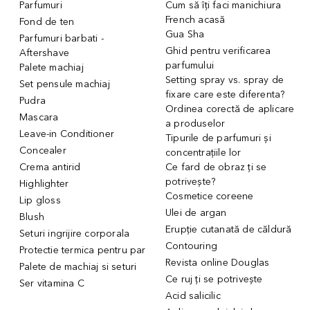
Parfumuri
Cum să îți faci manichiura
French acasă
Fond de ten
Gua Sha
Parfumuri barbati -
Ghid pentru verificarea
Aftershave
parfumului
Palete machiaj
Setting spray vs. spray de
Set pensule machiaj
fixare care este diferenta?
Pudra
Ordinea corectă de aplicare
Mascara
a produselor
Leave-in Conditioner
Tipurile de parfumuri și
Concealer
concentrațiile lor
Crema antirid
Ce fard de obraz ți se
potrivește?
Highlighter
Cosmetice coreene
Lip gloss
Ulei de argan
Blush
Erupție cutanată de căldură
Seturi ingrijire corporala
Contouring
Protectie termica pentru par
Revista online Douglas
Palete de machiaj si seturi
Ce ruj ți se potrivește
Ser vitamina C
Acid salicilic