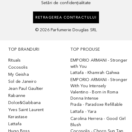
Setări de confidențialitate
RETRAGEREA CONTRACTULUI
©
2026
Parfumerie Douglas SRL
TOP BRANDURI
TOP PRODUSE
Rituals
EMPORIO ARMANI - Stronger
with You
Cocosolis
Lattafa - Khamrah Qahwa
My Geisha
EMPORIO ARMANI - Stronger
Sol de Janeiro
With You Intensely
Jean Paul Gaultier
Valentino - Born in Roma
Rabanne
Donna Intense
Dolce&Gabbana
Prada - Paradoxe Refillable
Yves Saint Laurent
Lattafa - Yara
Kerastase
Carolina Herrera - Good Girl
Lattafa
Blush
Hugo Boss
Cocosolis - Choco Sun Tan