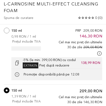
L-CARNOSINE
MULTI-EFFECT CLEANSING
FOAM
Spuma de curatare
0
(
0
)
150 ml
PRP
209,00 RON
146,30 RON
0,98 RON
 / 
1
ml
Prețul include TVA
Cel mai mic preț din ultimele
30 de zile
209,00 RON
-5% (la min. 399,00 RON) cu codul
138,99 RON
Preț după reducere
EXTRA5%
Promoție disponibilă până pe 12.08
150 ml
209,00 RON
1,39 RON
 / 
1
ml
Cel mai mic preț din ultimele
Prețul include TVA
30 de zile
146,30 RON