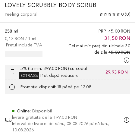
LOVELY SCRUBBLY BODY SCRUB
Peeling corporal
0
(
0
)
250 ml
PRP
45,00 RON
31,50 RON
0,13 RON
 / 
1
ml
Prețul include TVA
Cel mai mic preț din ultimele 30
de zile
45,00 RON
-5% (la min. 399,00 RON) cu codul
29,93 RON
Preț după reducere
EXTRA5%
Promoție disponibilă până pe 12.08
Online
:
Disponibil
livrare gratuită de la
199,00 RON
Interval de livrare: de sâm., 08.08.2026 până lun.,
10.08.2026