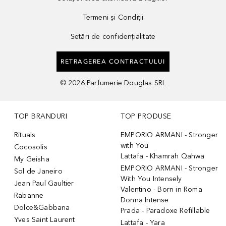
Termeni și Condiții
Setări de confidențialitate
RETRAGEREA CONTRACTULUI
©
2026
Parfumerie Douglas SRL
TOP BRANDURI
TOP PRODUSE
Rituals
EMPORIO ARMANI - Stronger
with You
Cocosolis
Lattafa - Khamrah Qahwa
My Geisha
EMPORIO ARMANI - Stronger
Sol de Janeiro
With You Intensely
Jean Paul Gaultier
Valentino - Born in Roma
Rabanne
Donna Intense
Dolce&Gabbana
Prada - Paradoxe Refillable
Yves Saint Laurent
Lattafa - Yara