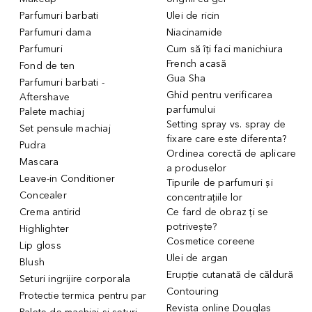
Parfumuri barbati
Ulei de ricin
Parfumuri dama
Niacinamide
Parfumuri
Cum să îți faci manichiura
French acasă
Fond de ten
Gua Sha
Parfumuri barbati -
Ghid pentru verificarea
Aftershave
parfumului
Palete machiaj
Setting spray vs. spray de
Set pensule machiaj
fixare care este diferenta?
Pudra
Ordinea corectă de aplicare
Mascara
a produselor
Leave-in Conditioner
Tipurile de parfumuri și
Concealer
concentrațiile lor
Crema antirid
Ce fard de obraz ți se
potrivește?
Highlighter
Cosmetice coreene
Lip gloss
Ulei de argan
Blush
Erupție cutanată de căldură
Seturi ingrijire corporala
Contouring
Protectie termica pentru par
Revista online Douglas