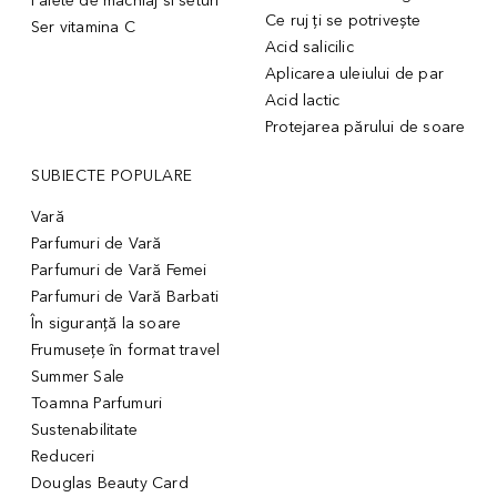
Palete de machiaj si seturi
Ce ruj ți se potrivește
Ser vitamina C
Acid salicilic
Aplicarea uleiului de par
Acid lactic
Protejarea părului de soare
SUBIECTE POPULARE
Vară
Parfumuri de Vară
Parfumuri de Vară Femei
Parfumuri de Vară Barbati
În siguranță la soare
Frumusețe în format travel
Summer Sale
Toamna Parfumuri
Sustenabilitate
Reduceri
Douglas Beauty Card