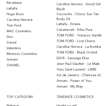
Kerastase
Carolina Herrera - Good Girl
Lattafa
Blush
Hugo Boss
Cocosolis - Choco Sun Tan
Body Oil
Carolina Herrera
Lattafa - Eclaire
Tom Ford
Casamorati - Erba Pura
MAC Cosmetics
TOM FORD - Tobacco Vanille
Dior
TOM FORD - Lost Cherry
Creed
Carolina Herrera - La Bomba
Valentino
TOM FORD - Black Orchid
Momirov Cosmetics
DIOR - Sauvage Elixir
Armani
Jean Paul Gaultier - Le Male
CHANEL
Yves Saint Laurent - LIBRE
Sol de Janeiro - Cheirosa 62
Armani - Power of You
Armani - My Way
TOP CATEGORII
TENDINȚE COSMETICE
Makeup
Unghii cu gel