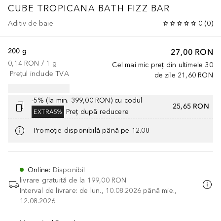
CUBE TROPICANA BATH FIZZ BAR
Aditiv de baie
0
(
0
)
200 g
27,00 RON
0,14 RON
 / 
1
g
Cel mai mic preț din ultimele 30
Prețul include TVA
de zile
21,60 RON
-5% (la min. 399,00 RON) cu codul
25,65 RON
Preț după reducere
EXTRA5%
Promoție disponibilă până pe 12.08
Online
:
Disponibil
livrare gratuită de la
199,00 RON
Interval de livrare: de lun., 10.08.2026 până mie.,
12.08.2026