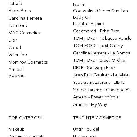
Lattafa
Blush
Hugo Boss
Cocosolis - Choco Sun Tan
Body Oil
Carolina Herrera
Lattafa - Eclaire
Tom Ford
Casamorati - Erba Pura
MAC Cosmetics
TOM FORD - Tobacco Vanille
Dior
TOM FORD - Lost Cherry
Creed
Carolina Herrera - La Bomba
Valentino
TOM FORD - Black Orchid
Momirov Cosmetics
DIOR - Sauvage Elixir
Armani
Jean Paul Gaultier - Le Male
CHANEL
Yves Saint Laurent - LIBRE
Sol de Janeiro - Cheirosa 62
Armani - Power of You
Armani - My Way
TOP CATEGORII
TENDINȚE COSMETICE
Makeup
Unghii cu gel
Parfumuri barbati
Ulei de ricin