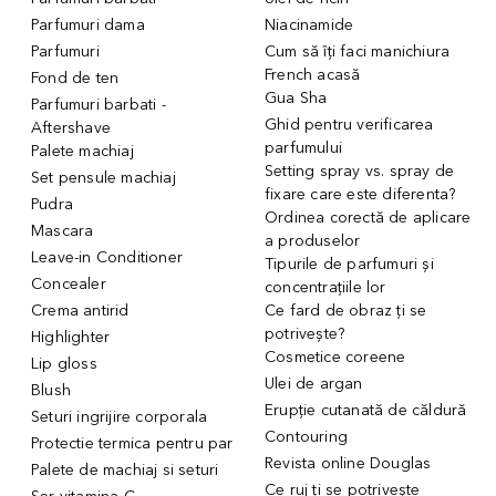
Parfumuri dama
Niacinamide
Parfumuri
Cum să îți faci manichiura
French acasă
Fond de ten
Gua Sha
Parfumuri barbati -
Ghid pentru verificarea
Aftershave
parfumului
Palete machiaj
Setting spray vs. spray de
Set pensule machiaj
fixare care este diferenta?
Pudra
Ordinea corectă de aplicare
Mascara
a produselor
Leave-in Conditioner
Tipurile de parfumuri și
Concealer
concentrațiile lor
Crema antirid
Ce fard de obraz ți se
potrivește?
Highlighter
Cosmetice coreene
Lip gloss
Ulei de argan
Blush
Erupție cutanată de căldură
Seturi ingrijire corporala
Contouring
Protectie termica pentru par
Revista online Douglas
Palete de machiaj si seturi
Ce ruj ți se potrivește