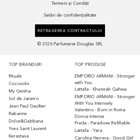
Termeni și Condiții
Setări de confidențialitate
RETRAGEREA CONTRACTULUI
©
2026
Parfumerie Douglas SRL
TOP BRANDURI
TOP PRODUSE
Rituals
EMPORIO ARMANI - Stronger
with You
Cocosolis
Lattafa - Khamrah Qahwa
My Geisha
EMPORIO ARMANI - Stronger
Sol de Janeiro
With You Intensely
Jean Paul Gaultier
Valentino - Born in Roma
Rabanne
Donna Intense
Dolce&Gabbana
Prada - Paradoxe Refillable
Yves Saint Laurent
Lattafa - Yara
Kerastase
Carolina Herrera - Good Girl