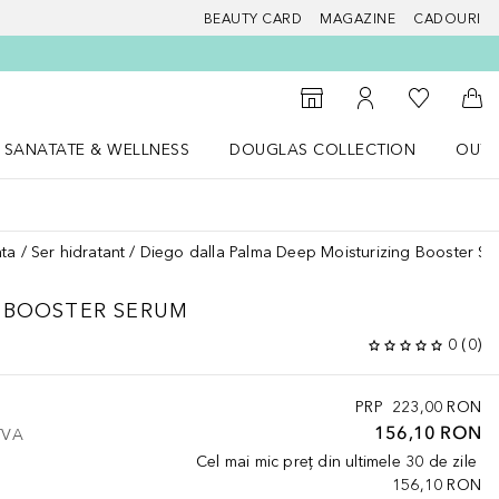
BEAUTY CARD
MAGAZINE
CADOURI
 Douglas
Către List
Către Găsire magazin
Către Contul meu
Căt
SANATATE & WELLNESS
DOUGLAS COLLECTION
OUTL
u Lifestyle
Deschidere meniu SANATATE & WELLNESS
Deschidere meniu Douglas Collectio
ata
Ser hidratant
Diego dalla Palma Deep Moisturizing Booster S
 BOOSTER SERUM
0
(
0
)
PRP
223,00 RON
156,10 RON
 TVA
Cel mai mic preț din ultimele 30 de zile
156,10 RON