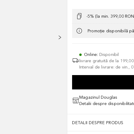
-5% (la min. 399,00 RON
Promoție disponibilă p
Online
:
Disponibil
livrare gratuită de la
199,0
Interval de livrare: de vin.
Magazinul Douglas
Detalii despre disponibilita
DETALII DESPRE PRODUS