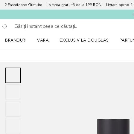
2 Eșantioane Gratuite¹ Livrarea gratuită de la 199 RON Livrare aprox. 1–3
Înapoi
Executați căutarea
BRANDURI
VARA
EXCLUSIV LA DOUGLAS
PARFU
Deschidere meniu BRANDURI
Deschidere meniu VARA
Deschi