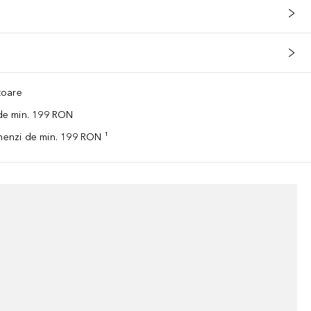
ătoare
 de min. 199 RON
omenzi de min. 199 RON ¹