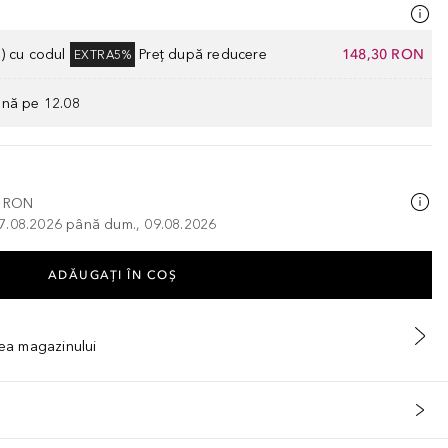
) cu codul
Preț după reducere
148,30 RON
EXTRA5%
ână pe 12.08
0 RON
, 07.08.2026 până dum., 09.08.2026
ADĂUGAȚI ÎN COŞ
tea magazinului