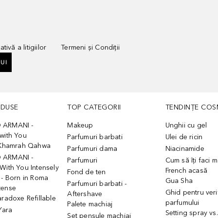
tivă a litigiilor
Termeni și Condiții
UI
ODUSE
TOP CATEGORII
TENDINȚE COS
 ARMANI -
Makeup
Unghii cu gel
with You
Parfumuri barbati
Ulei de ricin
- Khamrah Qahwa
Parfumuri dama
Niacinamide
 ARMANI -
Parfumuri
Cum să îți faci 
With You Intensely
French acasă
Fond de ten
 - Born in Roma
Gua Sha
Parfumuri barbati -
tense
Ghid pentru veri
Aftershave
aradoxe Refillable
parfumului
Palete machiaj
 Yara
Setting spray vs
Set pensule machiaj