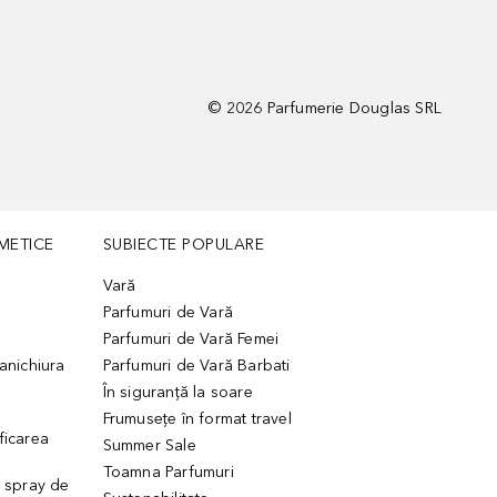
©
2026
Parfumerie Douglas SRL
METICE
SUBIECTE POPULARE
Vară
Parfumuri de Vară
Parfumuri de Vară Femei
manichiura
Parfumuri de Vară Barbati
În siguranță la soare
Frumusețe în format travel
ficarea
Summer Sale
Toamna Parfumuri
. spray de