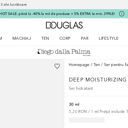
 zile lucrătoare
HOT SALE: până la -40% la mii de produse + 5% EXTRA la min. 399LEI
Către pagina principală
M
MACHIAJ
TEN
CORP
PAR
LIFESTYLE
dere meniu Parfum
Deschidere meniu Machiaj
Deschidere meniu Ten
Deschidere meniu Corp
Deschidere meniu Par
Deschidere meni
Homepage
Ten
Ser pentru f
DEEP MOISTURIZING
Ser hidratant
30 ml
5,20 RON
 / 
1
ml
Prețul include