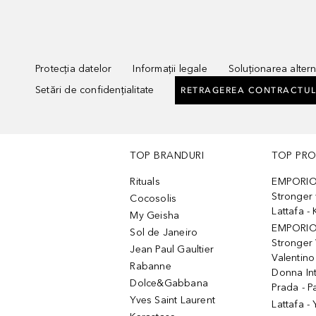
Protecția datelor
Informații legale
Soluționarea alterna
Setări de confidențialitate
RETRAGEREA CONTRACTUL
TOP BRANDURI
TOP PR
Rituals
EMPORIO
Stronger 
Cocosolis
Lattafa 
My Geisha
EMPORIO
Sol de Janeiro
Stronger 
Jean Paul Gaultier
Valentino
Rabanne
Donna In
Dolce&Gabbana
Prada - P
Yves Saint Laurent
Lattafa -