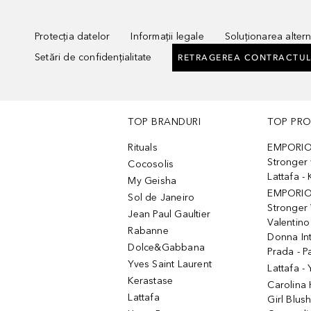
Protecția datelor
Informații legale
Soluționarea alterna
Setări de confidențialitate
RETRAGEREA CONTRACTUL
TOP BRANDURI
TOP PR
Rituals
EMPORIO
Stronger 
Cocosolis
Lattafa 
My Geisha
EMPORIO
Sol de Janeiro
Stronger 
Jean Paul Gaultier
Valentino
Rabanne
Donna In
Dolce&Gabbana
Prada - P
Yves Saint Laurent
Lattafa -
Kerastase
Carolina
Lattafa
Girl Blus