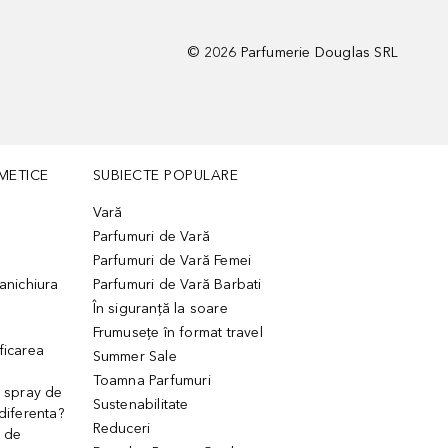
©
2026
Parfumerie Douglas SRL
METICE
SUBIECTE POPULARE
Vară
Parfumuri de Vară
Parfumuri de Vară Femei
manichiura
Parfumuri de Vară Barbati
În siguranță la soare
Frumusețe în format travel
ficarea
Summer Sale
Toamna Parfumuri
. spray de
Sustenabilitate
 diferenta?
Reduceri
 de