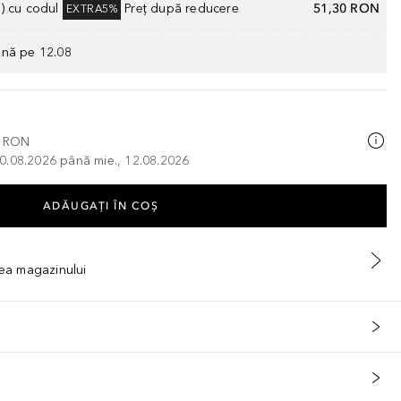
) cu codul
Preț după reducere
51,30 RON
EXTRA5%
ână pe 12.08
0 RON
, 10.08.2026 până mie., 12.08.2026
ADĂUGAȚI ÎN COŞ
tea magazinului