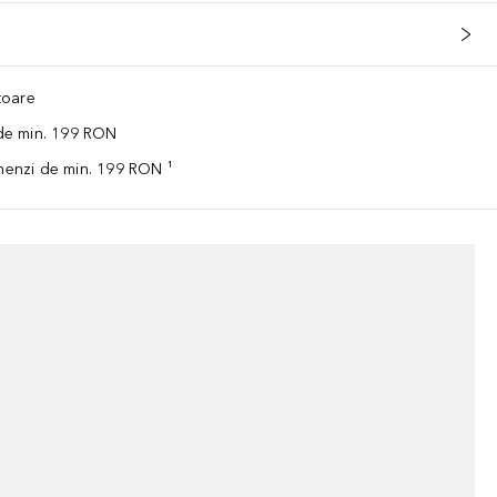
ătoare
 de min. 199 RON
omenzi de min. 199 RON ¹