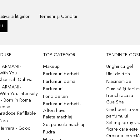
tivă a litigiilor
Termeni și Condiții
UI
ODUSE
TOP CATEGORII
TENDINȚE COS
 ARMANI -
Makeup
Unghii cu gel
with You
Parfumuri barbati
Ulei de ricin
- Khamrah Qahwa
Parfumuri dama
Niacinamide
 ARMANI -
Parfumuri
Cum să îți faci 
With You Intensely
French acasă
Fond de ten
 - Born in Roma
Gua Sha
Parfumuri barbati -
tense
Ghid pentru veri
Aftershave
aradoxe Refillable
parfumului
Palete machiaj
 Yara
Setting spray vs
Set pensule machiaj
 Herrera - Good
fixare care este
Pudra
h
Ordinea corectă
Mascara