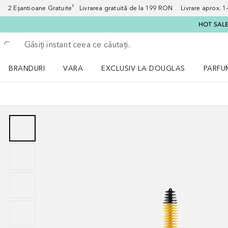
2 Eșantioane Gratuite¹ Livrarea gratuită de la 199 RON Livrare aprox. 1–3
HOT SALE:
Înapoi
Executați căutarea
BRANDURI
VARA
EXCLUSIV LA DOUGLAS
PARFU
Deschidere meniu BRANDURI
Deschidere meniu VARA
Deschi