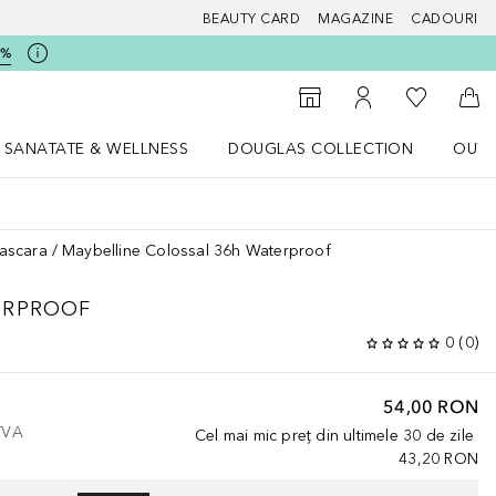
BEAUTY CARD
MAGAZINE
CADOURI
5%
 Douglas
Către List
Către Găsire magazin
Către Contul meu
Căt
SANATATE & WELLNESS
DOUGLAS COLLECTION
OUTL
u Lifestyle
Deschidere meniu SANATATE & WELLNESS
Deschidere meniu Douglas Collectio
ascara
Maybelline Colossal 36h Waterproof
ERPROOF
0
(
0
)
54,00 RON
 TVA
Cel mai mic preț din ultimele 30 de zile
43,20 RON