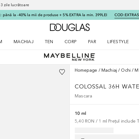
 zile lucrătoare
 până la -40% la mii de produse + 5% EXTRA la min. 399LEI
COD:
EXTRA
Către pagina principală
M
MACHIAJ
TEN
CORP
PAR
LIFESTYLE
dere meniu Parfum
Deschidere meniu Machiaj
Deschidere meniu Ten
Deschidere meniu Corp
Deschidere meniu Par
Deschidere meni
Homepage
Machiaj
Ochi
M
COLOSSAL 36H WAT
Mascara
10 ml
5,40 RON
 / 
1
ml
Prețul include