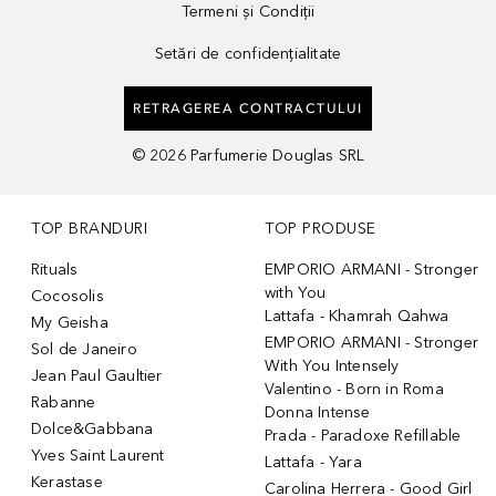
Termeni și Condiții
Setări de confidențialitate
RETRAGEREA CONTRACTULUI
©
2026
Parfumerie Douglas SRL
TOP BRANDURI
TOP PRODUSE
Rituals
EMPORIO ARMANI - Stronger
with You
Cocosolis
Lattafa - Khamrah Qahwa
My Geisha
EMPORIO ARMANI - Stronger
Sol de Janeiro
With You Intensely
Jean Paul Gaultier
Valentino - Born in Roma
Rabanne
Donna Intense
Dolce&Gabbana
Prada - Paradoxe Refillable
Yves Saint Laurent
Lattafa - Yara
Kerastase
Carolina Herrera - Good Girl