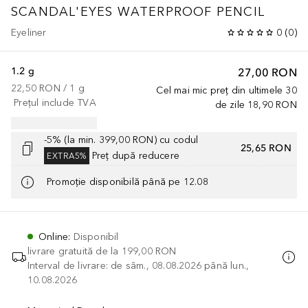
SCANDAL'EYES WATERPROOF PENCIL
Eyeliner
0
(
0
)
1.2 g
27,00 RON
22,50 RON
 / 
1
g
Cel mai mic preț din ultimele 30
Prețul include TVA
de zile
18,90 RON
-5% (la min. 399,00 RON) cu codul
25,65 RON
Preț după reducere
EXTRA5%
Promoție disponibilă până pe 12.08
Online
:
Disponibil
livrare gratuită de la
199,00 RON
Interval de livrare: de sâm., 08.08.2026 până lun.,
10.08.2026