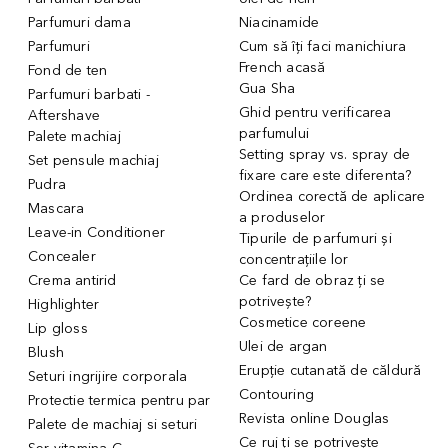
Parfumuri dama
Niacinamide
Parfumuri
Cum să îți faci manichiura
French acasă
Fond de ten
Gua Sha
Parfumuri barbati -
Ghid pentru verificarea
Aftershave
parfumului
Palete machiaj
Setting spray vs. spray de
Set pensule machiaj
fixare care este diferenta?
Pudra
Ordinea corectă de aplicare
Mascara
a produselor
Leave-in Conditioner
Tipurile de parfumuri și
Concealer
concentrațiile lor
Crema antirid
Ce fard de obraz ți se
potrivește?
Highlighter
Cosmetice coreene
Lip gloss
Ulei de argan
Blush
Erupție cutanată de căldură
Seturi ingrijire corporala
Contouring
Protectie termica pentru par
Revista online Douglas
Palete de machiaj si seturi
Ce ruj ți se potrivește