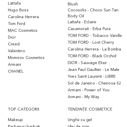
Lattafa
Blush
Hugo Boss
Cocosolis - Choco Sun Tan
Body Oil
Carolina Herrera
Lattafa - Eclaire
Tom Ford
Casamorati - Erba Pura
MAC Cosmetics
TOM FORD - Tobacco Vanille
Dior
TOM FORD - Lost Cherry
Creed
Carolina Herrera - La Bomba
Valentino
TOM FORD - Black Orchid
Momirov Cosmetics
DIOR - Sauvage Elixir
Armani
Jean Paul Gaultier - Le Male
CHANEL
Yves Saint Laurent - LIBRE
Sol de Janeiro - Cheirosa 62
Armani - Power of You
Armani - My Way
TOP CATEGORII
TENDINȚE COSMETICE
Makeup
Unghii cu gel
Parfumuri barbati
Ulei de ricin