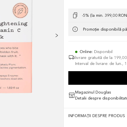
-5% (la min. 399,00 RON
Promoție disponibilă p
Online
:
Disponibil
livrare gratuită de la
199,0
Interval de livrare: de lun.
Magazinul Douglas
Detalii despre disponibilita
INFORMAȚII DESPRE PRODUS