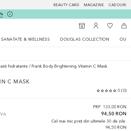
BEAUTY CARD
MAGAZINE
CADOURI
5%
 Douglas
Către List
Către Găsire magazin
Către Contul meu
Căt
SANATATE & WELLNESS
DOUGLAS COLLECTION
OUTL
u Lifestyle
Deschidere meniu SANATATE & WELLNESS
Deschidere meniu Douglas Collectio
asti hidratante
Frank Body Brightening Vitamin C Mask
IN C MASK
0
(
0
)
PRP
133,00 RON
94,50 RON
 TVA
Cel mai mic preț din ultimele 30 de zile
94,50 RON