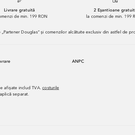
Livrare gratuită
2 Eșantioane gratui
comenzi de min. 199 RON
la comenzi de min. 199 
artener Douglas” și comenzilor alcătuite exclusiv din astfel de pr
vrare
ANPC
le afișate includ TVA.
costurile
aplică separat.