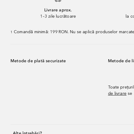
Livrare aprox.
1–3 zile lucrătoare
la 
Comandă minimă: 199 RON. Nu se aplică produselor marcate „P
1
Metode de plată securizate
Metode de li
Toate prețuri
de livrare
se 
Alte întrebări?