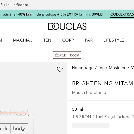
 zile lucrătoare
 până la -40% la mii de produse + 5% EXTRA la min. 399LEI
COD:
EXTRA
Către pagina principală
M
MACHIAJ
TEN
CORP
PAR
LIFESTYLE
dere meniu Parfum
Deschidere meniu Machiaj
Deschidere meniu Ten
Deschidere meniu Corp
Deschidere meniu Par
Deschidere meni
Homepage
Ten
Masti ten
M
BRIGHTENING VITAM
Masca hidratanta
50 ml
1,89 RON
 / 
1
ml
Prețul include