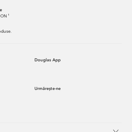
te
RON ¹
oduse.
Douglas App
Urmărește-ne