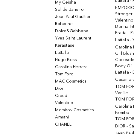
Lattafa 
My Geisha
EMPORIO
Sol de Janeiro
Stronger 
Jean Paul Gaultier
Valentino
Rabanne
Donna In
Dolce&Gabbana
Prada - P
Yves Saint Laurent
Lattafa -
Kerastase
Carolina
Lattafa
Girl Blus
Hugo Boss
Cocosoli
Body Oil
Carolina Herrera
Lattafa - 
Tom Ford
Casamorat
MAC Cosmetics
TOM FOR
Dior
Vanille
Creed
TOM FORD
Valentino
Carolina 
Momirov Cosmetics
Bomba
Armani
TOM FORD
CHANEL
DIOR - Sa
Jean Paul