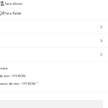
fara silicon
fara ftalati
ătoare
 de min. 199 RON
omenzi de min. 199 RON ¹