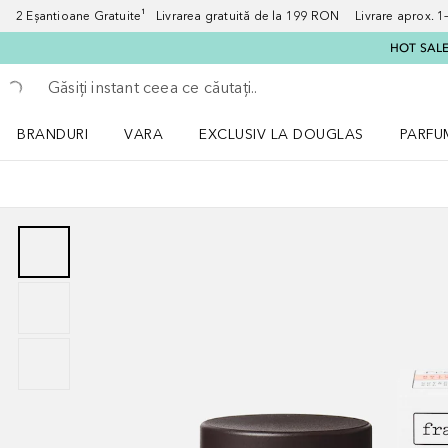
2 Eșantioane Gratuite¹ Livrarea gratuită de la 199 RON Livrare aprox. 1–3
HOT SALE:
Înapoi
Executați căutarea
BRANDURI
VARA
EXCLUSIV LA DOUGLAS
PARFU
Deschidere meniu BRANDURI
Deschidere meniu VARA
Deschi