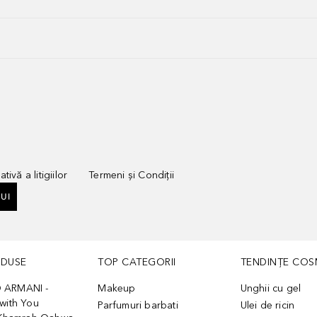
tivă a litigiilor
Termeni și Condiții
UI
ODUSE
TOP CATEGORII
TENDINȚE COS
 ARMANI -
Makeup
Unghii cu gel
with You
Parfumuri barbati
Ulei de ricin