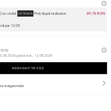
) cu codul
Preț după reducere
89,78 RON
EXTRA5%
ână pe 12.08
0 RON
, 10.08.2026 până mie., 12.08.2026
ADĂUGAȚI ÎN COŞ
tea magazinului