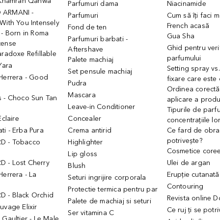
- Khamrah Qahwa
Parfumuri dama
Niacinamide
 ARMANI -
Parfumuri
Cum să îți faci 
With You Intensely
French acasă
Fond de ten
 - Born in Roma
Gua Sha
Parfumuri barbati -
tense
Ghid pentru veri
Aftershave
aradoxe Refillable
parfumului
Palete machiaj
 Yara
Setting spray vs
Set pensule machiaj
 Herrera - Good
fixare care este
Pudra
h
Ordinea corectă
Mascara
s - Choco Sun Tan
aplicare a prod
Leave-in Conditioner
Tipurile de parfu
Eclaire
Concealer
concentrațiile lo
i - Erba Pura
Crema antirid
Ce fard de obraz
potrivește?
D - Tobacco
Highlighter
Cosmetice core
Lip gloss
 - Lost Cherry
Ulei de argan
Blush
Herrera - La
Erupție cutanată
Seturi ingrijire corporala
Contouring
Protectie termica pentru par
 - Black Orchid
Revista online 
Palete de machiaj si seturi
uvage Elixir
Ce ruj ți se potr
Ser vitamina C
 Gaultier - Le Male