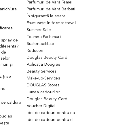
Parfumuri de Vară Femei
manichiura
Parfumuri de Vară Barbati
În siguranță la soare
Frumusețe în format travel
ficarea
Summer Sale
Toamna Parfumuri
. spray de
Sustenabilitate
 diferenta?
Reduceri
 de
Douglas Beauty Card
uselor
muri și
Aplicația Douglas
r
Beauty Services
 ți se
Make-up-Services
DOUGLAS Stores
ene
Lumea cadourilor
Douglas Beauty Card
 de căldură
Voucher Digital
Idei de cadouri pentru ea
Douglas
Idei de cadouri pentru el
ivește