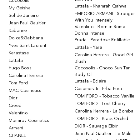
Cocosolis
Lattafa - Khamrah Qahwa
My Geisha
EMPORIO ARMANI - Stronger
Sol de Janeiro
With You Intensely
Jean Paul Gaultier
Valentino - Born in Roma
Rabanne
Donna Intense
Dolce&Gabbana
Prada - Paradoxe Refillable
Yves Saint Laurent
Lattafa - Yara
Kerastase
Carolina Herrera - Good Girl
Lattafa
Blush
Hugo Boss
Cocosolis - Choco Sun Tan
Body Oil
Carolina Herrera
Lattafa - Eclaire
Tom Ford
Casamorati - Erba Pura
MAC Cosmetics
TOM FORD - Tobacco Vanille
Dior
TOM FORD - Lost Cherry
Creed
Carolina Herrera - La Bomba
Valentino
TOM FORD - Black Orchid
Momirov Cosmetics
DIOR - Sauvage Elixir
Armani
Jean Paul Gaultier - Le Male
CHANEL