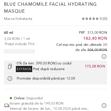
BLUE CHAMOMILE FACIAL HYDRATING
MASQUE
Masca hidratanta
0
(
0
)
60 ml
PRP
313,00 RON
182,40 RON
3,04 RON
 / 
1
ml
Prețul include TVA
Cel mai mic preț din ultimele 30
de zile
304,00 RON
-5% (la min. 399,00 RON) cu codul
173,28 RON
Preț după reducere
EXTRA5%
Promoție disponibilă până pe 12.08
Online
:
Disponibil
livrare gratuită de la
199,00 RON
Interval de livrare: de lun., 10.08.2026 până mie.,