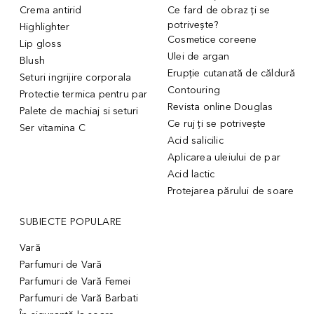
Crema antirid
Ce fard de obraz ți se
potrivește?
Highlighter
Cosmetice coreene
Lip gloss
Ulei de argan
Blush
Erupție cutanată de căldură
Seturi ingrijire corporala
Contouring
Protectie termica pentru par
Revista online Douglas
Palete de machiaj si seturi
Ce ruj ți se potrivește
Ser vitamina C
Acid salicilic
Aplicarea uleiului de par
Acid lactic
Protejarea părului de soare
SUBIECTE POPULARE
Vară
Parfumuri de Vară
Parfumuri de Vară Femei
Parfumuri de Vară Barbati