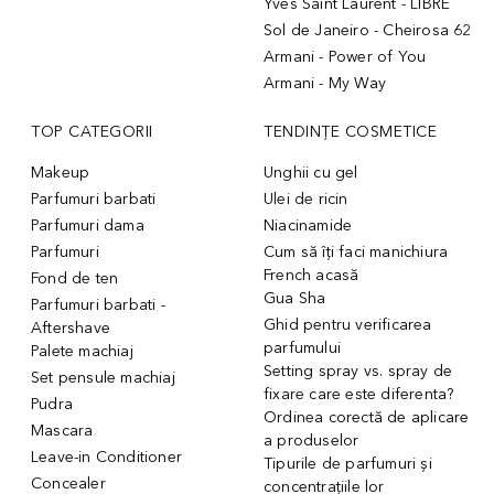
Yves Saint Laurent - LIBRE
Sol de Janeiro - Cheirosa 62
Armani - Power of You
Armani - My Way
TOP CATEGORII
TENDINȚE COSMETICE
Makeup
Unghii cu gel
Parfumuri barbati
Ulei de ricin
Parfumuri dama
Niacinamide
Parfumuri
Cum să îți faci manichiura
French acasă
Fond de ten
Gua Sha
Parfumuri barbati -
Ghid pentru verificarea
Aftershave
parfumului
Palete machiaj
Setting spray vs. spray de
Set pensule machiaj
fixare care este diferenta?
Pudra
Ordinea corectă de aplicare
Mascara
a produselor
Leave-in Conditioner
Tipurile de parfumuri și
Concealer
concentrațiile lor