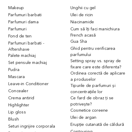
Makeup
Unghii cu gel
Parfumuri barbati
Ulei de ricin
Parfumuri dama
Niacinamide
Parfumuri
Cum să îți faci manichiura
French acasă
Fond de ten
Gua Sha
Parfumuri barbati -
Ghid pentru verificarea
Aftershave
parfumului
Palete machiaj
Setting spray vs. spray de
Set pensule machiaj
fixare care este diferenta?
Pudra
Ordinea corectă de aplicare
Mascara
a produselor
Leave-in Conditioner
Tipurile de parfumuri și
Concealer
concentrațiile lor
Crema antirid
Ce fard de obraz ți se
potrivește?
Highlighter
Cosmetice coreene
Lip gloss
Ulei de argan
Blush
Erupție cutanată de căldură
Seturi ingrijire corporala
Contouring