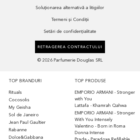
Soluționarea alternativă a litigiilor
Termeni și Condiții
Setări de confidențialitate
RETRAGEREA CONTRACTULUI
©
2026
Parfumerie Douglas SRL
TOP BRANDURI
TOP PRODUSE
Rituals
EMPORIO ARMANI - Stronger
with You
Cocosolis
Lattafa - Khamrah Qahwa
My Geisha
EMPORIO ARMANI - Stronger
Sol de Janeiro
With You Intensely
Jean Paul Gaultier
Valentino - Born in Roma
Rabanne
Donna Intense
Dolce&Gabbana
Prada - Paradoxe Refillable