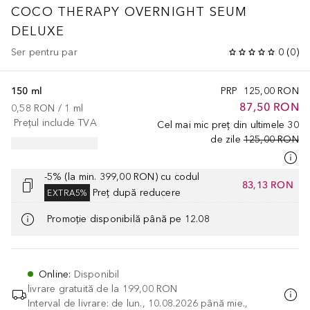
COCO THERAPY
OVERNIGHT SEUM
DELUXE
Ser pentru par
0
(
0
)
150 ml
PRP
125,00 RON
87,50 RON
0,58 RON
 / 
1
ml
Prețul include TVA
Cel mai mic preț din ultimele 30
de zile
125,00 RON
-5% (la min. 399,00 RON) cu codul
83,13 RON
Preț după reducere
EXTRA5%
Promoție disponibilă până pe 12.08
Online
:
Disponibil
livrare gratuită de la
199,00 RON
Interval de livrare: de lun., 10.08.2026 până mie.,